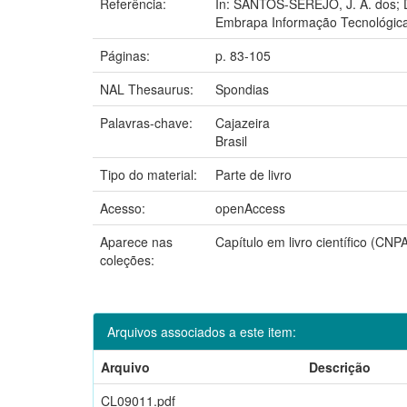
Referência:
In: SANTOS-SEREJO, J. A. dos; DA
Embrapa Informação Tecnológica
Páginas:
p. 83-105
NAL Thesaurus:
Spondias
Palavras-chave:
Cajazeira
Brasil
Tipo do material:
Parte de livro
Acesso:
openAccess
Aparece nas
Capítulo em livro científico (CNP
coleções:
Arquivos associados a este item:
Arquivo
Descrição
CL09011.pdf