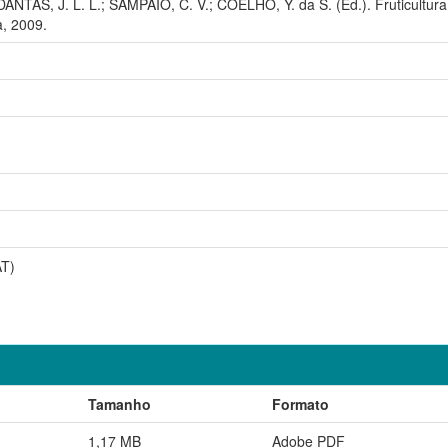
NTAS, J. L. L.; SAMPAIO, C. V.; COELHO, Y. da S. (Ed.). Fruticultura T
, 2009.
AT)
Tamanho
Formato
1,17 MB
Adobe PDF