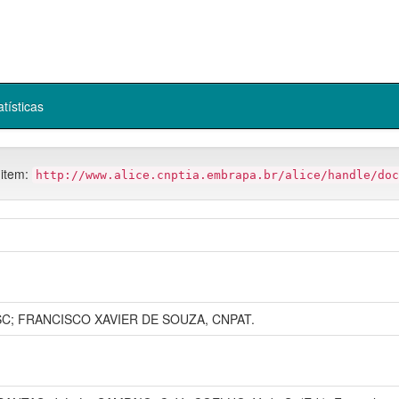
atísticas
 item:
http://www.alice.cnptia.embrapa.br/alice/handle/doc
UESC; FRANCISCO XAVIER DE SOUZA, CNPAT.