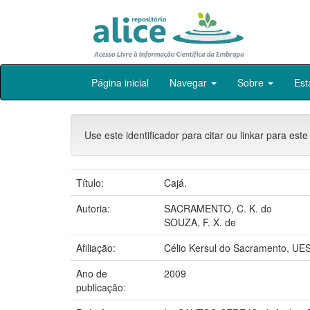
Skip
Página inicial
Navegar
Sobre
Est
navigation
Use este identificador para citar ou linkar para este
Título:
Cajá.
Autoria:
SACRAMENTO, C. K. do
SOUZA, F. X. de
Afiliação:
Célio Kersul do Sacramento, 
Ano de
2009
publicação: