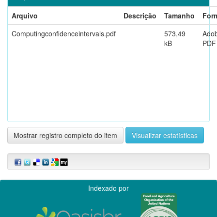
Arquivo
Descrição
Tamanho
For
Computingconfidenceintervals.pdf
573,49
Ado
kB
PDF
Mostrar registro completo do item
Visualizar estatísticas
Indexado por