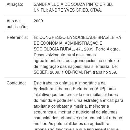
Afiliação:
SANDRA LUCIA DE SOUZA PINTO CRIBB,
UNIPLI; ANDRE YVES CRIBB, CTAA.
Ano de
2009
publicação:
Referência:
In: CONGRESSO DA SOCIEDADE BRASILEIRA
DE ECONOMIA, ADMINISTRAÇÃO E
SOCIOLOGIA RURAL, 47., 2009, Porto Alegre.
Desenvolvimento rural e sistemas
agroalimentares: os agronegócios no contexto
de integração das nações: anais. Brasília, DF:
SOBER, 2009. 1 CD-ROM. Ref. trabalho 359.
Conteúdo:
Este trabalho enfatiza a importância da
Agricultura Urbana e Periurbana (AUP), uma
iniciativa que tem crescido em muitas cidades
do mundo e pode ser uma estratégia eficaz para
auxiliar a combater a miséria, melhorar a
segurança alimentar e nutricional de algumas
comunidades urbanas e criar um habitat urbano
melhor. As potencialidades da agricultura
urbana são favoráveis à sua implementação e