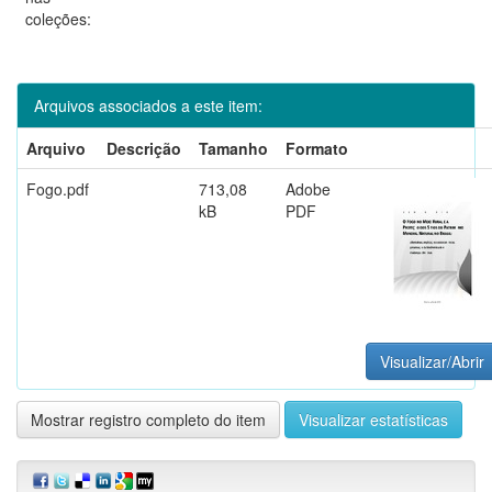
coleções:
Arquivos associados a este item:
Arquivo
Descrição
Tamanho
Formato
Fogo.pdf
713,08
Adobe
kB
PDF
Visualizar/Abrir
Mostrar registro completo do item
Visualizar estatísticas