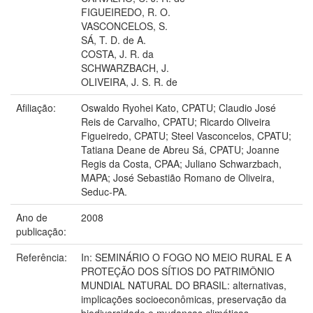
FIGUEIREDO, R. O.
VASCONCELOS, S.
SÁ, T. D. de A.
COSTA, J. R. da
SCHWARZBACH, J.
OLIVEIRA, J. S. R. de
Afiliação:
Oswaldo Ryohei Kato, CPATU; Claudio José
Reis de Carvalho, CPATU; Ricardo Oliveira
Figueiredo, CPATU; Steel Vasconcelos, CPATU;
Tatiana Deane de Abreu Sá, CPATU; Joanne
Regis da Costa, CPAA; Juliano Schwarzbach,
MAPA; José Sebastião Romano de Oliveira,
Seduc-PA.
Ano de
2008
publicação:
Referência:
In: SEMINÁRIO O FOGO NO MEIO RURAL E A
PROTEÇÃO DOS SÍTIOS DO PATRIMÔNIO
MUNDIAL NATURAL DO BRASIL: alternativas,
implicações socioeconômicas, preservação da
biodiversidade e mudanças climáticas.