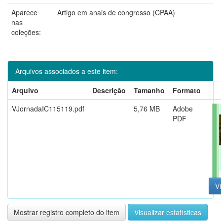
Aparece
Artigo em anais de congresso (CPAA)
nas
coleções:
Arquivos associados a este item:
Arquivo
Descrição
Tamanho
Formato
VJornadaIC115119.pdf
5,76 MB
Adobe
PDF
Vi
Mostrar registro completo do item
Visualizar estatísticas