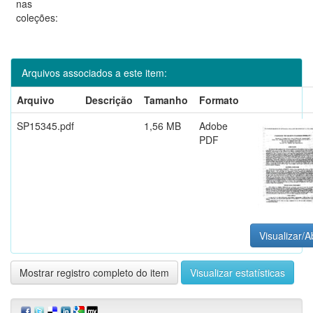
nas
coleções:
Arquivos associados a este item:
Arquivo
Descrição
Tamanho
Formato
SP15345.pdf
1,56 MB
Adobe
PDF
Visualizar/A
Mostrar registro completo do item
Visualizar estatísticas