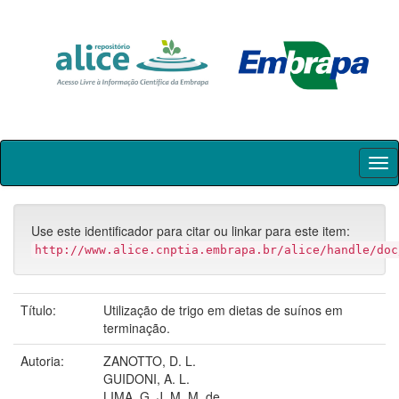
Skip
navigation
Use este identificador para citar ou linkar para este item:
http://www.alice.cnptia.embrapa.br/alice/handle/doc
Título:
Utilização de trigo em dietas de suínos em
terminação.
Autoria:
ZANOTTO, D. L.
GUIDONI, A. L.
LIMA, G. J. M. M. de