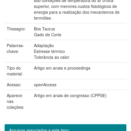
sob condições de temperatura do ar crítica
superior, com menores custos fisiológicos de
energia para a realização dos mecanismos de
termólise.
Thesagro:
Bos Taurus
Gado de Corte
Palavras-
Adaptação
chave:
Estresse térmico
Tolerância ao calor
Tipo do
Artigo em anais e proceedings
material:
Acesso:
openAccess
Aparece
Artigo em anais de congresso (CPPSE)
nas
coleções:
Arquivos associados a este item: