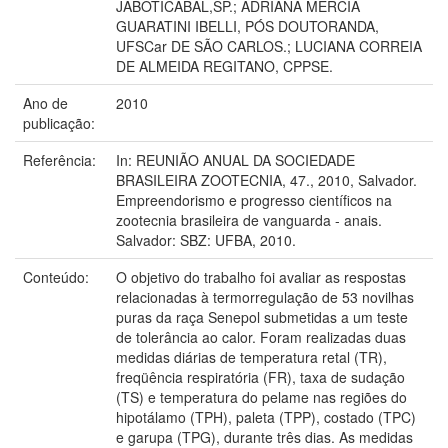
JABOTICABAL,SP.; ADRIANA MÉRCIA
GUARATINI IBELLI, PÓS DOUTORANDA,
UFSCar DE SÃO CARLOS.; LUCIANA CORREIA
DE ALMEIDA REGITANO, CPPSE.
Ano de
2010
publicação:
Referência:
In: REUNIÃO ANUAL DA SOCIEDADE
BRASILEIRA ZOOTECNIA, 47., 2010, Salvador.
Empreendorismo e progresso científicos na
zootecnia brasileira de vanguarda - anais.
Salvador: SBZ: UFBA, 2010.
Conteúdo:
O objetivo do trabalho foi avaliar as respostas
relacionadas à termorregulação de 53 novilhas
puras da raça Senepol submetidas a um teste
de tolerância ao calor. Foram realizadas duas
medidas diárias de temperatura retal (TR),
freqüência respiratória (FR), taxa de sudação
(TS) e temperatura do pelame nas regiões do
hipotálamo (TPH), paleta (TPP), costado (TPC)
e garupa (TPG), durante três dias. As medidas