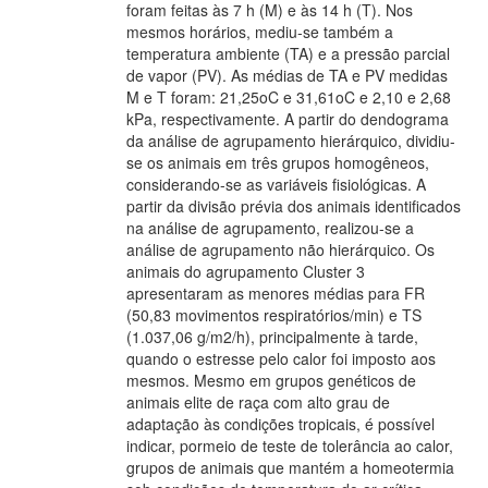
foram feitas às 7 h (M) e às 14 h (T). Nos
mesmos horários, mediu-se também a
temperatura ambiente (TA) e a pressão parcial
de vapor (PV). As médias de TA e PV medidas
M e T foram: 21,25oC e 31,61oC e 2,10 e 2,68
kPa, respectivamente. A partir do dendograma
da análise de agrupamento hierárquico, dividiu-
se os animais em três grupos homogêneos,
considerando-se as variáveis fisiológicas. A
partir da divisão prévia dos animais identificados
na análise de agrupamento, realizou-se a
análise de agrupamento não hierárquico. Os
animais do agrupamento Cluster 3
apresentaram as menores médias para FR
(50,83 movimentos respiratórios/min) e TS
(1.037,06 g/m2/h), principalmente à tarde,
quando o estresse pelo calor foi imposto aos
mesmos. Mesmo em grupos genéticos de
animais elite de raça com alto grau de
adaptação às condições tropicais, é possível
indicar, pormeio de teste de tolerância ao calor,
grupos de animais que mantém a homeotermia