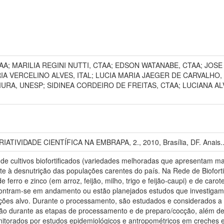
AA; MARILIA REGINI NUTTI, CTAA; EDSON WATANABE, CTAA; JOSE 
A VERCELINO ALVES, ITAL; LUCIA MARIA JAEGER DE CARVALHO, 
URA, UNESP; SIDINEA CORDEIRO DE FREITAS, CTAA; LUCIANA AL
IVIDADE CIENTÍFICA NA EMBRAPA, 2., 2010, Brasília, DF. Anais... 
de cultivos biofortificados (variedades melhoradas que apresentam mai
te à desnutrição das populações carentes do país. Na Rede de Bioforti
ferro e zinco (em arroz, feijão, milho, trigo e feijão-caupi) e de ca
ontram-se em andamento ou estão planejados estudos que investigam
ões alvo. Durante o processamento, são estudados e considerados a b
ção durante as etapas de processamento e de preparo/cocção, além de, 
itorados por estudos epidemiológicos e antropométricos em creches e