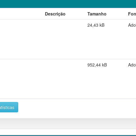
Descrição
Tamanho
For
24,43 kB
Ado
952,44 kB
Ado
tísticas