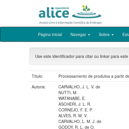
Skip
Página inicial
Navegar
Sobre
Est
navigation
Use este identificador para citar ou linkar para este
Título:
Processamento de produtos a partir de c
Autoria:
CARVALHO, J. L. V. de
NUTTI, M.
WATANABE, E.
ASCHERI, J. L. R.
CORNEJO, F. E. P.
ALVES, R. M. V.
CARVALHO, L. M. J. de
GODOY, R. L. de O.