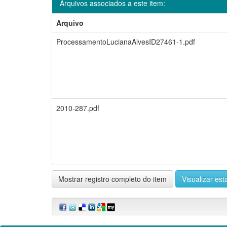
Arquivos associados a este item:
Arquivo
ProcessamentoLucianaAlvesID27461-1.pdf
2010-287.pdf
Mostrar registro completo do item
Visualizar esta