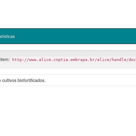
atísticas
 item:
http://www.alice.cnptia.embrapa.br/alice/handle/doc
ultivos biofortificados.