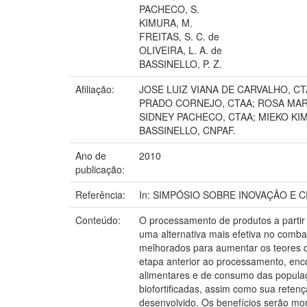
PACHECO, S.
KIMURA, M.
FREITAS, S. C. de
OLIVEIRA, L. A. de
BASSINELLO, P. Z.
Afiliação:
JOSE LUIZ VIANA DE CARVALHO, CT
PRADO CORNEJO, CTAA; ROSA MARI
SIDNEY PACHECO, CTAA; MIEKO KIM
BASSINELLO, CNPAF.
Ano de
2010
publicação:
Referência:
In: SIMPÓSIO SOBRE INOVAÇÃO E CRIAT
Conteúdo:
O processamento de produtos a partir 
uma alternativa mais efetiva no comba
melhorados para aumentar os teores de 
etapa anterior ao processamento, enc
alimentares e de consumo das populaç
biofortificadas, assim como sua reten
desenvolvido. Os benefícios serão mon