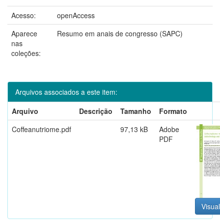
Acesso:
openAccess
Aparece
Resumo em anais de congresso (SAPC)
nas
coleções:
Arquivos associados a este item:
Arquivo
Descrição
Tamanho
Formato
Coffeanutriome.pdf
97,13 kB
Adobe
PDF
Visual