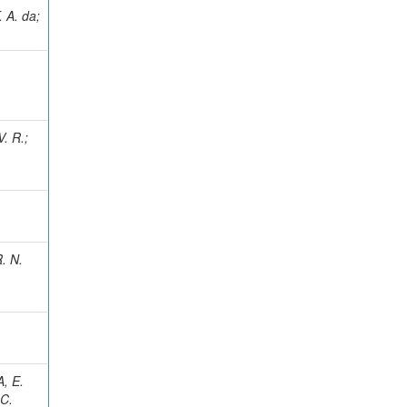
 A. da
;
. R.
;
. N.
, E.
C.