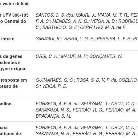
 water deficit.
r UFV 386-105
SANTOS, C. S. dos
;
MAURI, J.
;
VIANA, M. T. R.
;
PE
o Central do
F. A. C.
;
MENDES, A. N. G.
;
VEIGA, A. D.
;
RODRIGU
C.
;
BARTHOLO, G. F.
;
CARVALHO, M. A. de F.
intra e
YANAGUI, K.
;
VIEIRA, L. G. E.
;
PEREIRA, L. F. P.
;
PO
s de genes
ORSI, C. H.
;
MALUF, M. P.
;
GONÇALVES, W.
istentes e
gyne exigua.
 resposta em
GUIMARÃES, G. C.
;
ROSA, S. D. V. F. da
;
COELHO, 
cesso de
S.
;
VEIGA, R. D.
onilon.
FONSECA, A. F. A. da
;
SEDIYAMA, T.
;
CRUZ, C. D.
;
SAKAYAMA, N. S.
;
FERRÃO, R. G.
;
FERRAO, M. A. 
BRAGANÇA, S. M.
para
FONSECA, A. F. A. da
;
SEDIYAMA, T.
;
CRUZ, C. D.
;
nótipos de
SAKAYAMA, N. S.
;
FERRÃO, R. G.
;
FERRAO, M. A. 