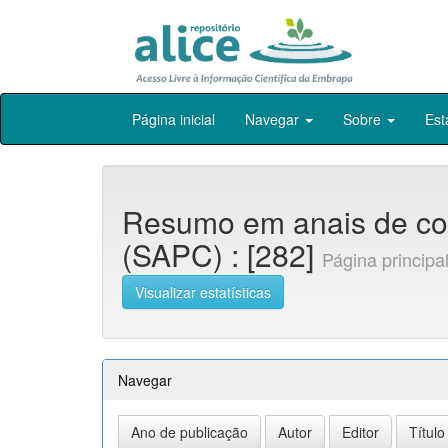
Skip
Página inicial
Navegar
Sobre
Est
navigation
Resumo em anais de co
(SAPC) : [282]
Página principa
Visualizar estatísticas
Navegar