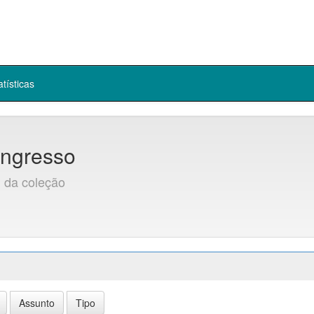
atísticas
ngresso
l da coleção