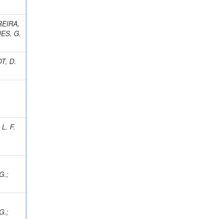
REIRA,
ES, G.
T, D.
L. F.
G.
;
G.
;