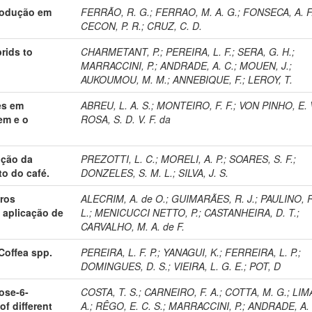
produção em
FERRÃO, R. G.
;
FERRAO, M. A. G.
;
FONSECA, A. F.
CECON, P. R.
;
CRUZ, C. D.
rids to
CHARMETANT, P.
;
PEREIRA, L. F.
;
SERA, G. H.
;
MARRACCINI, P.
;
ANDRADE, A. C.
;
MOUEN, J.
;
AUKOUMOU, M. M.
;
ANNEBIQUE, F.
;
LEROY, T.
es em
ABREU, L. A. S.
;
MONTEIRO, F. F.
;
VON PINHO, E. V
em e o
ROSA, S. D. V. F. da
nção da
PREZOTTI, L. C.
;
MORELI, A. P.
;
SOARES, S. F.
;
o do café.
DONZELES, S. M. L.
;
SILVA, J. S.
iros
ALECRIM, A. de O.
;
GUIMARÃES, R. J.
;
PAULINO, R
 aplicação de
L.
;
MENICUCCI NETTO, P.
;
CASTANHEIRA, D. T.
;
CARVALHO, M. A. de F.
 Coffea spp.
PEREIRA, L. F. P.
;
YANAGUI, K.
;
FERREIRA, L. P.
;
DOMINGUES, D. S.
;
VIEIRA, L. G. E.
;
POT, D
ose-6-
COSTA, T. S.
;
CARNEIRO, F. A.
;
COTTA, M. G.
;
LIMA
f different
A.
;
RÊGO, E. C. S.
;
MARRACCINI, P.
;
ANDRADE, A. 