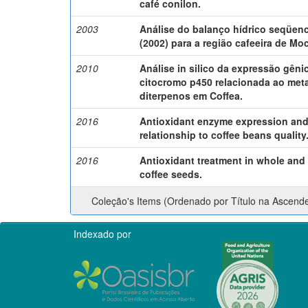
café conilon.
2003
Análise do balanço hídrico seqüenc
(2002) para a região cafeeira de Mo
2010
Análise in silico da expressão gêni
citocromo p450 relacionada ao met
diterpenos em Coffea.
2016
Antioxidant enzyme expression and
relationship to coffee beans quality
2016
Antioxidant treatment in whole and 
coffee seeds.
Coleção's Items (Ordenado por Título na Ascend
Indexado por