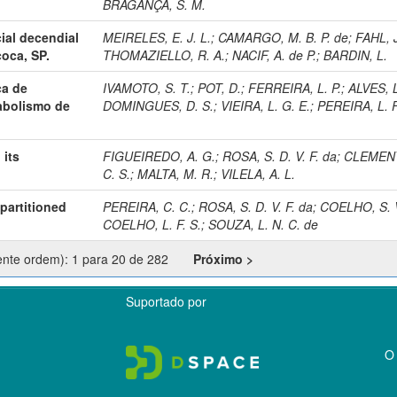
BRAGANÇA, S. M.
ial decendial
MEIRELES, E. J. L.
;
CAMARGO, M. B. P. de
;
FAHL, J
coca, SP.
THOMAZIELLO, R. A.
;
NACIF, A. de P.
;
BARDIN, L.
ca de
IVAMOTO, S. T.
;
POT, D.
;
FERREIRA, L. P.
;
ALVES, L
abolismo de
DOMINGUES, D. S.
;
VIEIRA, L. G. E.
;
PEREIRA, L. F
 its
FIGUEIREDO, A. G.
;
ROSA, S. D. V. F. da
;
CLEMENT
.
C. S.
;
MALTA, M. R.
;
VILELA, A. L.
partitioned
PEREIRA, C. C.
;
ROSA, S. D. V. F. da
;
COELHO, S. V
COELHO, L. F. S.
;
SOUZA, L. N. C. de
ente ordem): 1 para 20 de 282
Próximo >
Suportado por
O 