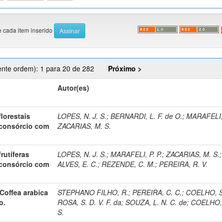
e cada item inserido
ente ordem): 1 para 20 de 282
Próximo >
Autor(es)
lorestais
LOPES, N. J. S.
;
BERNARDI, L. F. de O.
;
MARAFELI, 
consórcio com
ZACARIAS, M. S.
rutíferas
LOPES, N. J. S.
;
MARAFELI, P. P.
;
ZACARIAS, M. S.
;
consórcio com
ALVES, E. C.
;
REZENDE, C. M.
;
PEREIRA, R. V.
Coffea arabica
STEPHANO FILHO, R.
;
PEREIRA, C. C.
;
COELHO, S.
o.
ROSA, S. D. V. F. da
;
SOUZA, L. N. C. de
;
COELHO, 
S.