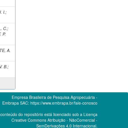
. I.
;
. C.
;
. P.
E, A.
. B.
;
Empresa Brasileira de Pesquisa Agropecuária -
Embrapa
SAC:
https://www.embrapa.br/fale-conosco
conteúdo do repositório está licenciado sob a Licença
Creative Commons
Atribuição - NãoComercial -
SemDerivações 4.0 Internacional.