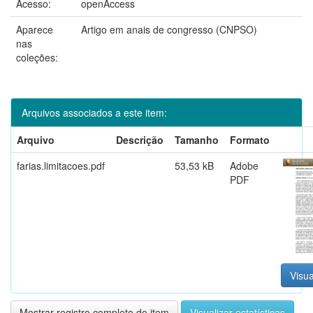
Acesso:
openAccess
Aparece
Artigo em anais de congresso (CNPSO)
nas
coleções:
Arquivos associados a este item:
Arquivo
Descrição
Tamanho
Formato
farias.limitacoes.pdf
53,53 kB
Adobe
PDF
Visua
Mostrar registro completo do item
Visualizar estatísticas