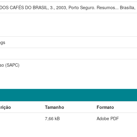
S CAFÉS DO BRASIL, 3., 2003, Porto Seguro. Resumos... Brasília,
ngs
so (SAPC)
rição
Tamanho
Formato
7,66 kB
Adobe PDF