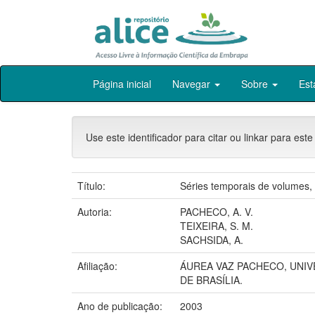
Skip
Página inicial
Navegar
Sobre
Est
navigation
Use este identificador para citar ou linkar para este
Título:
Séries temporais de volumes,
Autoria:
PACHECO, A. V.
TEIXEIRA, S. M.
SACHSIDA, A.
Afiliação:
ÁUREA VAZ PACHECO, UNIVE
DE BRASÍLIA.
Ano de publicação:
2003