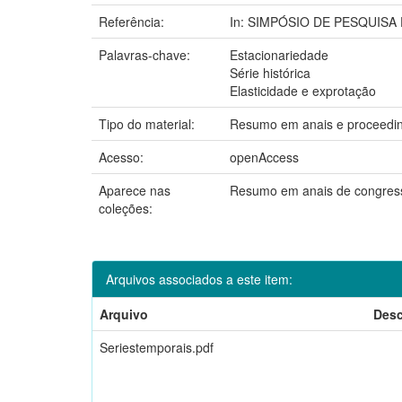
Referência:
In: SIMPÓSIO DE PESQUISA DO
Palavras-chave:
Estacionariedade
Série histórica
Elasticidade e exprotação
Tipo do material:
Resumo em anais e proceedi
Acesso:
openAccess
Aparece nas
Resumo em anais de congres
coleções:
Arquivos associados a este item:
Arquivo
Desc
Seriestemporais.pdf