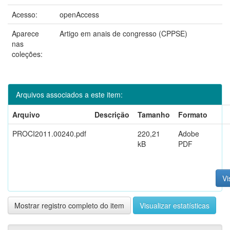
Acesso:
openAccess
Aparece
Artigo em anais de congresso (CPPSE)
nas
coleções:
Arquivos associados a este item:
Arquivo
Descrição
Tamanho
Formato
PROCI2011.00240.pdf
220,21
Adobe
kB
PDF
Vi
Mostrar registro completo do item
Visualizar estatísticas