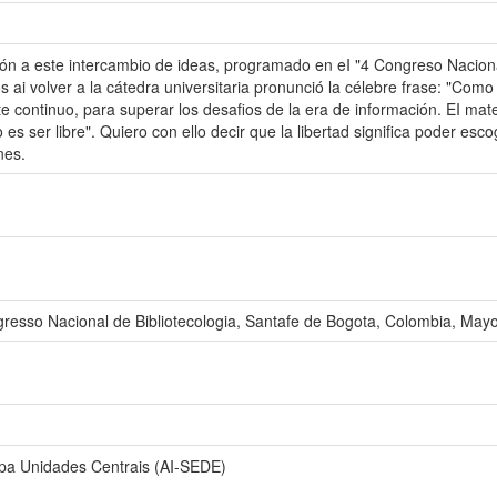
ón a este intercambio de ideas, programado en eI "4 Congreso Naciona
i volver a la cátedra universitaria pronunció la célebre frase: "Como 
e continuo, para superar los desafios de la era de información. EI mat
 es ser libre". Quiero con ello decir que la libertad significa poder es
nes.
resso Nacional de Bibliotecologia, Santafe de Bogota, Colombia, Mayo
pa Unidades Centrais (AI-SEDE)