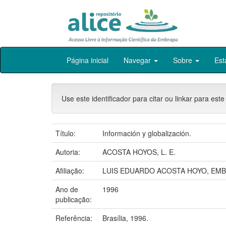
Skip
Página inicial
Navegar
Sobre
Est
navigation
Use este identificador para citar ou linkar para este
Título:
Información y globalización.
Autoria:
ACOSTA HOYOS, L. E.
Afiliação:
LUIS EDUARDO ACOSTA HOYO, EMB
Ano de
1996
publicação:
Referência:
Brasília, 1996.