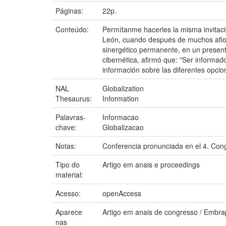
Páginas:
22p.
Conteúdo:
Permítanme hacerles la misma invitaci
León, cuando después de muchos afios a
sinergético permanente, en un present
cibernética, afirmó que: "Ser informado
información sobre las diferentes opcio
NAL
Globalization
Thesaurus:
Information
Palavras-
Informacao
chave:
Globalizacao
Notas:
Conferencia pronunciada en el 4. Cong
Tipo do
Artigo em anais e proceedings
material:
Acesso:
openAccess
Aparece
Artigo em anais de congresso / Embra
nas