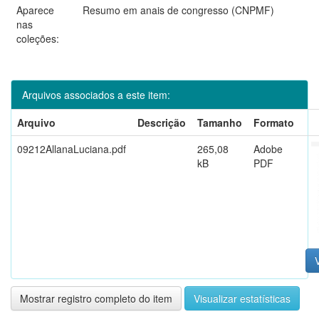
Aparece
Resumo em anais de congresso (CNPMF)
nas
coleções:
Arquivos associados a este item:
Arquivo
Descrição
Tamanho
Formato
09212AllanaLuciana.pdf
265,08
Adobe
kB
PDF
V
Mostrar registro completo do item
Visualizar estatísticas