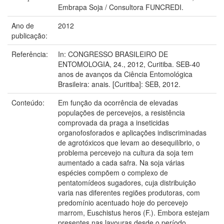
Embrapa Soja / Consultora FUNCREDI.
Ano de
2012
publicação:
Referência:
In: CONGRESSO BRASILEIRO DE
ENTOMOLOGIA, 24., 2012, Curitiba. SEB-40
anos de avanços da Ciência Entomológica
Brasileira: anais. [Curitiba]: SEB, 2012.
Conteúdo:
Em função da ocorrência de elevadas
populações de percevejos, a resistência
comprovada da praga a inseticidas
organofosforados e aplicações indiscriminadas
de agrotóxicos que levam ao desequilíbrio, o
problema percevejo na cultura da soja tem
aumentado a cada safra. Na soja várias
espécies compõem o complexo de
pentatomídeos sugadores, cuja distribuição
varia nas diferentes regiões produtoras, com
predomínio acentuado hoje do percevejo
marrom, Euschistus heros (F.). Embora estejam
presentes nas lavouras desde o período