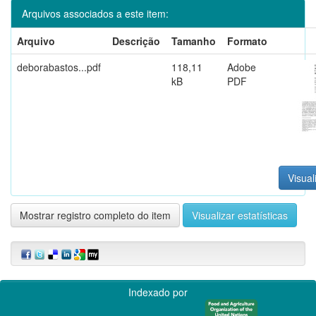
Arquivos associados a este item:
Arquivo
Descrição
Tamanho
Formato
deborabastos...pdf
118,11
Adobe
kB
PDF
Visual
Mostrar registro completo do item
Visualizar estatísticas
Indexado por