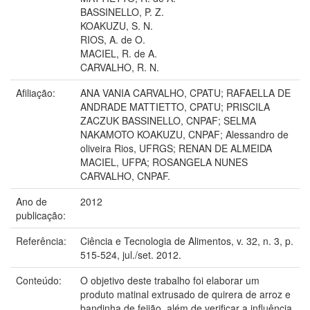
BASSINELLO, P. Z.
KOAKUZU, S. N.
RIOS, A. de O.
MACIEL, R. de A.
CARVALHO, R. N.
Afiliação:
ANA VANIA CARVALHO, CPATU; RAFAELLA DE
ANDRADE MATTIETTO, CPATU; PRISCILA
ZACZUK BASSINELLO, CNPAF; SELMA
NAKAMOTO KOAKUZU, CNPAF; Alessandro de
oliveira Rios, UFRGS; RENAN DE ALMEIDA
MACIEL, UFPA; ROSANGELA NUNES
CARVALHO, CNPAF.
Ano de
2012
publicação:
Referência:
Ciência e Tecnologia de Alimentos, v. 32, n. 3, p.
515-524, jul./set. 2012.
Conteúdo:
O objetivo deste trabalho foi elaborar um
produto matinal extrusado de quirera de arroz e
bandinha de feijão, além de verificar a influência