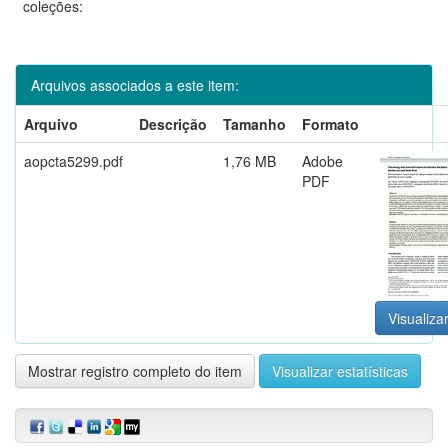
coleções:
Arquivos associados a este item:
Arquivo
Descrição
Tamanho
Formato
aopcta5299.pdf
1,76 MB
Adobe
PDF
Visualizar
Mostrar registro completo do item
Visualizar estatísticas