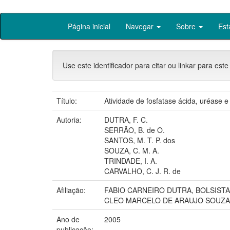
Skip
Página inicial
Navegar
Sobre
Est
navigation
Use este identificador para citar ou linkar para este
Título:
Atividade de fosfatase ácida, uréase
Autoria:
DUTRA, F. C.
SERRÃO, B. de O.
SANTOS, M. T. P. dos
SOUZA, C. M. A.
TRINDADE, I. A.
CARVALHO, C. J. R. de
Afiliação:
FABIO CARNEIRO DUTRA, BOLSISTA 
CLEO MARCELO DE ARAUJO SOUZA, 
Ano de
2005
publicação: