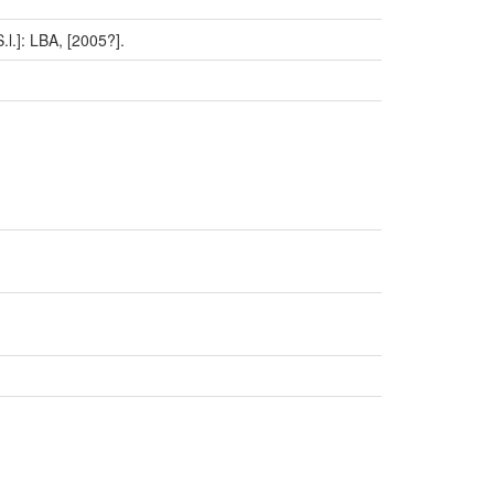
]: LBA, [2005?].