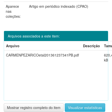
Aparece
Artigo em periódico indexado (CPAO)
nas
coleções:
Arquivos associados a este item:
Arquivo
Descrição
Tam
CARMENPEZARICOetal201361237341PB.pdf
620,
kB
Mostrar registro completo do item
Visualizar estatísticas