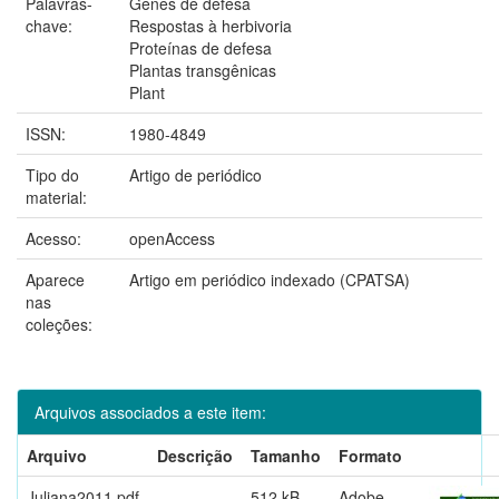
Palavras-
Genes de defesa
chave:
Respostas à herbivoria
Proteínas de defesa
Plantas transgênicas
Plant
ISSN:
1980-4849
Tipo do
Artigo de periódico
material:
Acesso:
openAccess
Aparece
Artigo em periódico indexado (CPATSA)
nas
coleções:
Arquivos associados a este item:
Arquivo
Descrição
Tamanho
Formato
Juliana2011.pdf
512 kB
Adobe