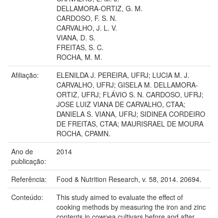
DELLAMORA-ORTIZ, G. M.
CARDOSO, F. S. N.
CARVALHO, J. L. V.
VIANA, D. S.
FREITAS, S. C.
ROCHA, M. M.
Afiliação:
ELENILDA J. PEREIRA, UFRJ; LUCIA M. J.
CARVALHO, UFRJ; GISELA M. DELLAMORA-
ORTIZ, UFRJ; FLÁVIO S. N. CARDOSO, UFRJ;
JOSE LUIZ VIANA DE CARVALHO, CTAA;
DANIELA S. VIANA, UFRJ; SIDINEA CORDEIRO
DE FREITAS, CTAA; MAURISRAEL DE MOURA
ROCHA, CPAMN.
Ano de
2014
publicação:
Referência:
Food & Nutrition Research, v. 58, 2014. 20694.
Conteúdo:
This study aimed to evaluate the effect of
cooking methods by measuring the iron and zinc
contents in cowpea cultivars before and after