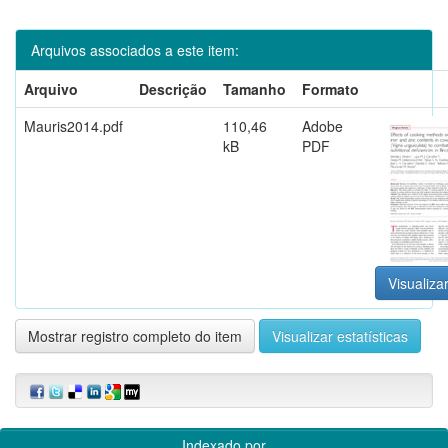
Arquivos associados a este item:
Arquivo
Descrição
Tamanho
Formato
Mauris2014.pdf
110,46
Adobe
kB
PDF
Visualizar
Mostrar registro completo do item
Visualizar estatísticas
Indexado por