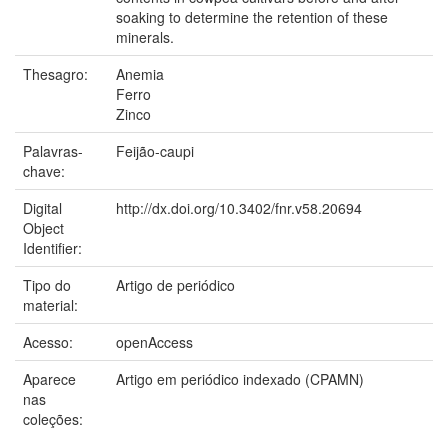
soaking to determine the retention of these
minerals.
Thesagro:
Anemia
Ferro
Zinco
Palavras-
Feijão-caupi
chave:
Digital
http://dx.doi.org/10.3402/fnr.v58.20694
Object
Identifier:
Tipo do
Artigo de periódico
material:
Acesso:
openAccess
Aparece
Artigo em periódico indexado (CPAMN)
nas
coleções: