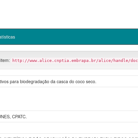
atísticas
 item:
http://www.alice.cnptia.embrapa.br/alice/handle/doc
tivos para biodegradação da casca do coco seco.
NES, CPATC.