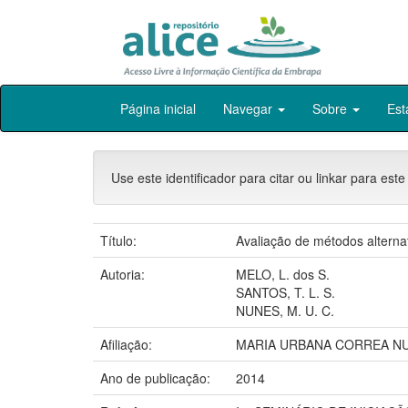
Skip
Página inicial
Navegar
Sobre
Est
navigation
Use este identificador para citar ou linkar para este
Título:
Avaliação de métodos alterna
Autoria:
MELO, L. dos S.
SANTOS, T. L. S.
NUNES, M. U. C.
Afiliação:
MARIA URBANA CORREA NU
Ano de publicação:
2014