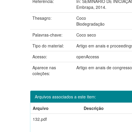
Referência:
In: SEMINÁRIO DE INICIAÇÃ
Embrapa, 2014.
Thesagro:
Coco
Biodegradação
Palavras-chave:
Coco seco
Tipo do material:
Artigo em anais e proceeding
Acesso:
openAccess
Aparece nas
Artigo em anais de congress
coleções:
Arquivos associados a este item:
Arquivo
Descrição
132.pdf