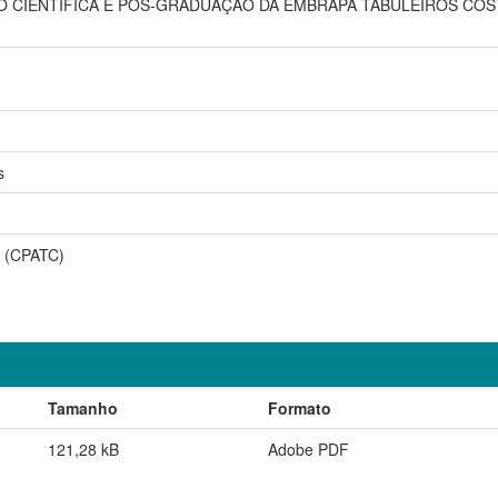
O CIENTÍFICA E PÓS-GRADUAÇÃO DA EMBRAPA TABULEIROS COSTEIROS,
s
o (CPATC)
Tamanho
Formato
121,28 kB
Adobe PDF