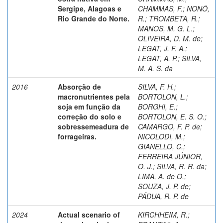
Sergipe, Alagoas e
CHAMMAS, F.
;
NONÔ,
Rio Grande do Norte.
R.
;
TROMBETA, R.
;
MANOS, M. G. L.
;
OLIVEIRA, D. M. de
;
LEGAT, J. F. A.
;
LEGAT, A. P.
;
SILVA,
M. A. S. da
2016
Absorção de
SILVA, F. H.
;
macronutrientes pela
BORTOLON, L.
;
soja em função da
BORGHI, E.
;
correção do solo e
BORTOLON, E. S. O.
;
sobressemeadura de
CAMARGO, F. P. de
;
forrageiras.
NICOLODI, M.
;
GIANELLO, C.
;
FERREIRA JÚNIOR,
O. J.
;
SILVA, R. R. da
;
LIMA, A. de O.
;
SOUZA, J. P. de
;
PÁDUA, R. P. de
2024
Actual scenario of
KIRCHHEIM, R.
;