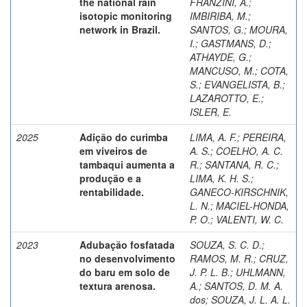
the national rain
FRANZINI, A.
;
isotopic monitoring
IMBIRIBA, M.
;
network in Brazil.
SANTOS, G.
;
MOURA,
I.
;
GASTMANS, D.
;
ATHAYDE, G.
;
MANCUSO, M.
;
COTA,
S.
;
EVANGELISTA, B.
;
LAZAROTTO, E.
;
ISLER, E.
2025
Adição do curimba
LIMA, A. F.
;
PEREIRA,
em viveiros de
A. S.
;
COELHO, A. C.
tambaqui aumenta a
R.
;
SANTANA, R. C.
;
produção e a
LIMA, K. H. S.
;
rentabilidade.
GANECO-KIRSCHNIK,
L. N.
;
MACIEL-HONDA,
P. O.
;
VALENTI, W. C.
2023
Adubação fosfatada
SOUZA, S. C. D.
;
no desenvolvimento
RAMOS, M. R.
;
CRUZ,
do baru em solo de
J. P. L. B.
;
UHLMANN,
textura arenosa.
A.
;
SANTOS, D. M. A.
dos
;
SOUZA, J. L. A. L.