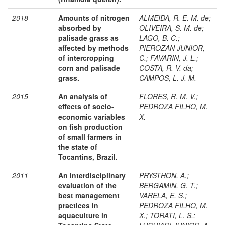
2018
Amounts of nitrogen
ALMEIDA, R. E. M. de
;
absorbed by
OLIVEIRA, S. M. de
;
palisade grass as
LAGO, B. C.
;
affected by methods
PIEROZAN JUNIOR,
of intercropping
C.
;
FAVARIN, J. L.
;
corn and palisade
COSTA, R. V. da
;
grass.
CAMPOS, L. J. M.
2015
An analysis of
FLORES, R. M. V.
;
effects of socio-
PEDROZA FILHO, M.
economic variables
X.
on fish production
of small farmers in
the state of
Tocantins, Brazil.
2011
An interdisciplinary
PRYSTHON, A.
;
evaluation of the
BERGAMIN, G. T.
;
best management
VARELA, E. S.
;
practices in
PEDROZA FILHO, M.
aquaculture in
X.
;
TORATI, L. S.
;