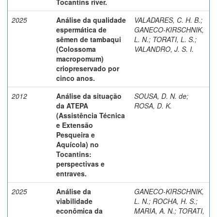
Tocantins river.
2025
Análise da qualidade
VALADARES, C. H. B.
;
espermática de
GANECO-KIRSCHNIK,
sêmen de tambaqui
L. N.
;
TORATI, L. S.
;
(Colossoma
VALANDRO, J. S. I.
macropomum)
criopreservado por
cinco anos.
2012
Análise da situação
SOUSA, D. N. de
;
da ATEPA
ROSA, D. K.
(Assistência Técnica
e Extensão
Pesqueira e
Aquícola) no
Tocantins:
perspectivas e
entraves.
2025
Análise da
GANECO-KIRSCHNIK,
viabilidade
L. N.
;
ROCHA, H. S.
;
econômica da
MARIA, A. N.
;
TORATI,