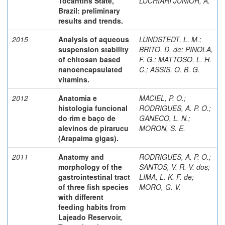
Tocantins State,
LUCHIARI JUNIOR, A.
Brazil: preliminary
results and trends.
2015
Analysis of aqueous
LUNDSTEDT, L. M.
;
suspension stability
BRITO, D. de
;
PINOLA,
of chitosan based
F. G.
;
MATTOSO, L. H.
nanoencapsulated
C.
;
ASSIS, O. B. G.
vitamins.
2012
Anatomia e
MACIEL, P. O.
;
histologia funcional
RODRIGUES, A. P. O.
;
do rim e baço de
GANECO, L. N.
;
alevinos de pirarucu
MORON, S. E.
(Arapaima gigas).
2011
Anatomy and
RODRIGUES, A. P. O.
;
morphology of the
SANTOS, V. R. V. dos
;
gastrointestinal tract
LIMA, L. K. F. de
;
of three fish species
MORO, G. V.
with different
feeding habits from
Lajeado Reservoir,