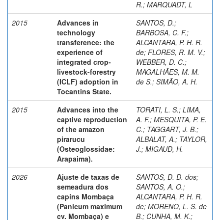
R.
;
MARQUADT, L
2015
Advances in
SANTOS, D.
;
technology
BARBOSA, C. F.
;
transference: the
ALCANTARA, P. H. R.
experience of
de
;
FLORES, R. M. V.
;
integrated crop-
WEBBER, D. C.
;
livestock-forestry
MAGALHÃES, M. M.
(ICLF) adoption in
de S.
;
SIMÃO, A. H.
Tocantins State.
2015
Advances into the
TORATI, L. S.
;
LIMA,
captive reproduction
A. F.
;
MESQUITA, P. E.
of the amazon
C.
;
TAGGART, J. B.
;
pirarucu
ALBALAT, A.
;
TAYLOR,
(Osteoglossidae:
J.
;
MIGAUD, H.
Arapaima).
2026
Ajuste de taxas de
SANTOS, D. D. dos
;
semeadura dos
SANTOS, A. O.
;
capins Mombaça
ALCANTARA, P. H. R.
(Panicum maximum
de
;
MORENO, L. S. de
cv. Mombaça) e
B.
;
CUNHA, M. K.
;