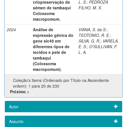
criopreservação de
L. S.
;
PEDROZA
sêmen de tambaqui
FILHO, M. X.
Colossoma
macropomum.
2024
Análise de
VIANA, S. da S.
;
expressão gênica do
TEOTONIO, R. E.
;
gene slc45 em
SILVA, G. R.
;
VARELA,
diferentes tipos de
E. S.
;
O'SULLIVAN, F.
tecidos e pele de
L. A.
tambaqui
(Colossoma
macropomum).
Coleção's Items (Ordenado por Título na Ascendente
ordem): 1 para 20 de 230
Próximo >
Autor
Assunto