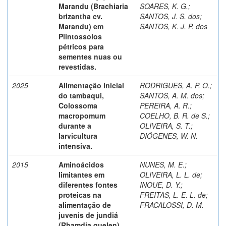
Marandu (Brachiaria
SOARES, K. G.
;
brizantha cv.
SANTOS, J. S. dos
;
Marandu) em
SANTOS, K. J. P. dos
Plintossolos
pétricos para
sementes nuas ou
revestidas.
2025
Alimentação inicial
RODRIGUES, A. P. O.
;
do tambaqui,
SANTOS, A. M. dos
;
Colossoma
PEREIRA, A. R.
;
macropomum
COELHO, B. R. de S.
;
durante a
OLIVEIRA, S. T.
;
larvicultura
DIÓGENES, W. N.
intensiva.
2015
Aminoácidos
NUNES, M. E.
;
limitantes em
OLIVEIRA, L. L. de
;
diferentes fontes
INOUE, D. Y.
;
proteicas na
FREITAS, L. E. L. de
;
alimentação de
FRACALOSSI, D. M.
juvenis de jundiá
(Rhamdia quelen).