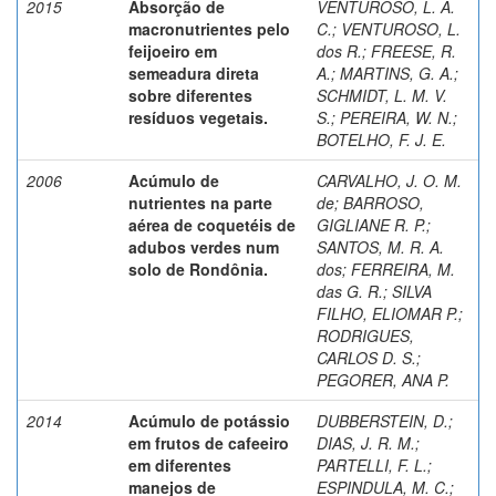
2015
Absorção de
VENTUROSO, L. A.
macronutrientes pelo
C.
;
VENTUROSO, L.
feijoeiro em
dos R.
;
FREESE, R.
semeadura direta
A.
;
MARTINS, G. A.
;
sobre diferentes
SCHMIDT, L. M. V.
resíduos vegetais.
S.
;
PEREIRA, W. N.
;
BOTELHO, F. J. E.
2006
Acúmulo de
CARVALHO, J. O. M.
nutrientes na parte
de
;
BARROSO,
aérea de coquetéis de
GIGLIANE R. P.
;
adubos verdes num
SANTOS, M. R. A.
solo de Rondônia.
dos
;
FERREIRA, M.
das G. R.
;
SILVA
FILHO, ELIOMAR P.
;
RODRIGUES,
CARLOS D. S.
;
PEGORER, ANA P.
2014
Acúmulo de potássio
DUBBERSTEIN, D.
;
em frutos de cafeeiro
DIAS, J. R. M.
;
em diferentes
PARTELLI, F. L.
;
manejos de
ESPINDULA, M. C.
;