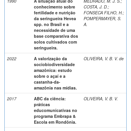
1990
A situação atual do
MEDRADO, M. J. S.
;
conhecimento sobre
COSTA, J. D.
;
fertilidade e nutrição
FONSECA FILHO, H.
;
da seringueira Hevea
POMPERMAYER, S.
spp. no Brasil e a
A.
necessidade de uma
base comparativa dos
solos cultivados com
seringueira.
2022
A valorização da
OLIVEIRA, V. B. V. de
sociobiodiversidade
amazônica: estudo
sobre o açaí e a
castanha-da-
amazônia nas mídias.
2017
ABC da ciência:
OLIVEIRA, V. B. V.
práticas
educomunicativas no
programa Embrapa &
Escola em Rondônia.