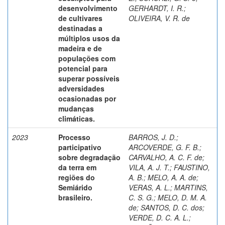
desenvolvimento
GERHARDT, I. R.
;
de cultivares
OLIVEIRA, V. R. de
destinadas a
múltiplos usos da
madeira e de
populações com
potencial para
superar possíveis
adversidades
ocasionadas por
mudanças
climáticas.
2023
Processo
BARROS, J. D.
;
participativo
ARCOVERDE, G. F. B.
;
sobre degradação
CARVALHO, A. C. F. de
;
da terra em
VILA, A. J. T.
;
FAUSTINO,
regiões do
A. B.
;
MELO, A. A. de
;
Semiárido
VERAS, A. L.
;
MARTINS,
brasileiro.
C. S. G.
;
MELO, D. M. A.
de
;
SANTOS, D. C. dos
;
VERDE, D. C. A. L.
;