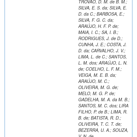
TROVÃO, D. M. de B. M.
;
SILVA, E. S. da
;
SILVA, E.
D. da C.
;
BARBOSA, E.
;
SILVA, F. G. C. da
;
ARAÚJO, H. F. P. de
;
MAIA, I. C.
;
SA, I. B.
;
RODRIGUES, J. de D.
;
CUNHA, J. E.
;
COSTA, J.
D. da
;
CARVALHO, J. V.
;
LIMA, L. de C.
;
SANTOS,
L. M. dos
;
ARAÚJO, L. N.
de
;
COELHO, L. F. M.
;
VEIGA, M. E. B. da
;
ARAÚJO, M. C.
;
OLIVEIRA, M. G. de
;
MELO, M. G. P. de
;
GADELHA, M. A. da M. B.
;
SANTOS, M. C. dos
;
LIRA
FILHO, P. de B.
;
LIMA, R.
B. de
;
BATISTA, R. D.
;
OLIVEIRA, T. C. T. de
;
BEZERRA, U. A.
;
SOUZA,
V. N. de