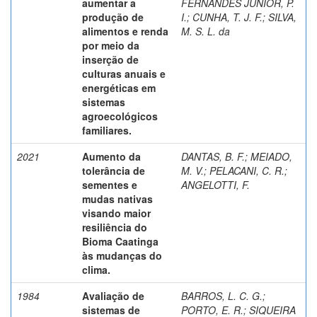
aumentar a
FERNANDES JUNIOR, P.
produção de
I.
;
CUNHA, T. J. F.
;
SILVA,
alimentos e renda
M. S. L. da
por meio da
inserção de
culturas anuais e
energéticas em
sistemas
agroecológicos
familiares.
2021
Aumento da
DANTAS, B. F.
;
MEIADO,
tolerância de
M. V.
;
PELACANI, C. R.
;
sementes e
ANGELOTTI, F.
mudas nativas
visando maior
resiliência do
Bioma Caatinga
às mudanças do
clima.
1984
Avaliação de
BARROS, L. C. G.
;
sistemas de
PORTO, E. R.
;
SIQUEIRA