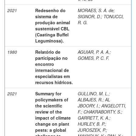
2021
Redesenho do
MORAES, S. A. de
;
sistema de
SIGNOR, D.
;
TONUCCI,
produção animal
R. G.
sustentável CBL
(Caatinga Buffel
Leguminosa).
1980
Relatório de
AGUIAR, P. A. A.
;
participação no
GOMES, P. C. F.
encontro
internacional de
especialistas em
recursos hídricos.
2021
Summary for
GULLINO, M. L.
;
policymakers of
ALBAJES, R.
;
AL
the scientific
JBOORY, I.
;
ANGELOTTI,
review of the
F.
;
CHAKRABORTY, S.
;
impact of climate
GARRETT, K. A.
;
change on plant
HURLEY, B. P.
;
pests: a global
JUROSZEK, P.
;
challenge to
MAKKOUK, K.
;
PAN, X.
;