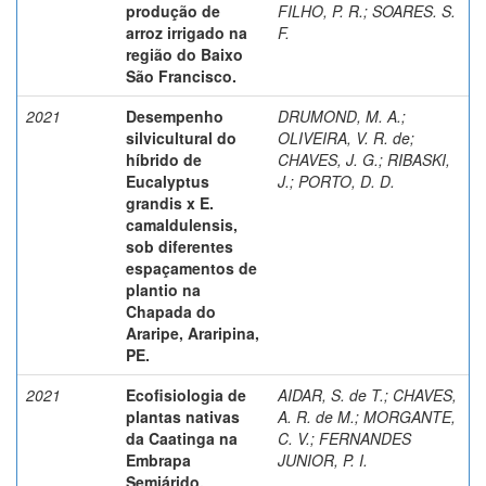
produção de
FILHO, P. R.
;
SOARES. S.
arroz irrigado na
F.
região do Baixo
São Francisco.
2021
Desempenho
DRUMOND, M. A.
;
silvicultural do
OLIVEIRA, V. R. de
;
híbrido de
CHAVES, J. G.
;
RIBASKI,
Eucalyptus
J.
;
PORTO, D. D.
grandis x E.
camaldulensis,
sob diferentes
espaçamentos de
plantio na
Chapada do
Araripe, Araripina,
PE.
2021
Ecofisiologia de
AIDAR, S. de T.
;
CHAVES,
plantas nativas
A. R. de M.
;
MORGANTE,
da Caatinga na
C. V.
;
FERNANDES
Embrapa
JUNIOR, P. I.
Semiárido.