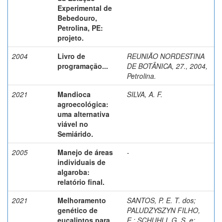
Experimental de
Bebedouro,
Petrolina, PE:
projeto.
2004
Livro de
REUNIÃO NORDESTINA
programação...
DE BOTÂNICA, 27., 2004,
Petrolina.
2021
Mandioca
SILVA, A. F.
agroecológica:
uma alternativa
viável no
Semiárido.
2005
Manejo de áreas
-
individuais de
algaroba:
relatório final.
2021
Melhoramento
SANTOS, P. E. T. dos
;
genético de
PALUDZYSZYN FILHO,
eucaliptos para
E.
;
SCHUHLI, G. S. e
;