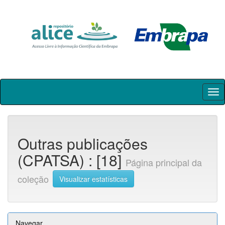
Skip
navigation
Outras publicações
(CPATSA) : [18]
Página principal da
coleção
Visualizar estatísticas
Navegar