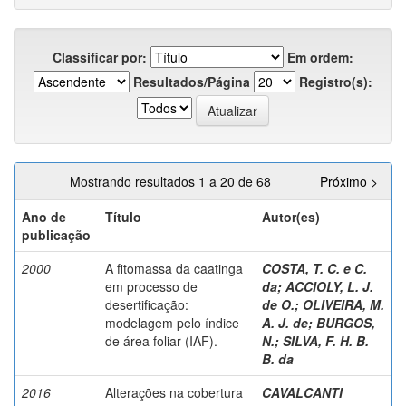
Classificar por:
Em ordem:
Resultados/Página
Registro(s):
Mostrando resultados 1 a 20 de 68
Próximo >
Ano de
Título
Autor(es)
publicação
2000
A fitomassa da caatinga
COSTA, T. C. e C.
em processo de
da
;
ACCIOLY, L. J.
desertificação:
de O.
;
OLIVEIRA, M.
modelagem pelo índice
A. J. de
;
BURGOS,
de área foliar (IAF).
N.
;
SILVA, F. H. B.
B. da
2016
Alterações na cobertura
CAVALCANTI