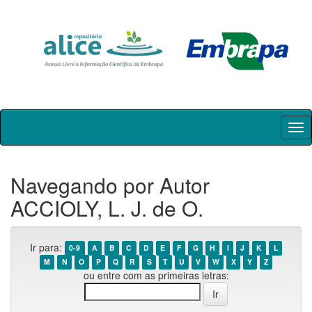
Skip
navigation
Navegando por Autor
ACCIOLY, L. J. de O.
Ir para:
0-9
A
B
C
D
E
F
G
H
I
J
K
L
M
N
O
P
Q
R
S
T
U
V
W
X
Y
Z
ou entre com as primeiras letras: