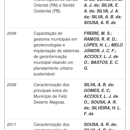
Oriental (RN) e Seridó
A. J. de
;
SILVA, E.
Ocidental (PB).
A. da
;
SILVA, J. A.
da
;
SILVA, A. B. da
;
SOUSA, A. R. de
2008
Capacitação de
FREIRE, M. S.
;
gestores municipais em
RAMOS, R. R. D.
;
geotecnologias e
LOPES, H. L.
;
MELO
implantação de sistemas
JÚNIOR, J. C. F.
;
de geoinformação
ACCIOLY, L. J. de
municipal visando um
O.
;
BASTOS, E. C.
planejamento urbano
G.
sustentável.
2008
Caracterização dos
SILVA, A. B. da
;
principais solos do
GOMES, E. C
;
Município de Feliz
ACCIOLY, L. J. de
Deserto Alagoas.
O.
;
SOUSA, A. R.
de
;
SILVEIRA, H. L.
F. da
2011
Caracterização dos
SOUSA, A. R. de
;
principais solos do
SILVA, A. B. da
;