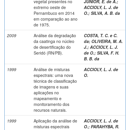
vegetal presentes no
JUNIOR, E. de A.
;
extremo oeste de
ACCIOLY, L. J. de
Pernambuco em 2014
O.
;
SILVA, A. B. da
em comparação ao ano
de 1975.
2009
Análise da degradação
COSTA, T. C. e C.
da caatinga no núcleo
da
;
OLIVEIRA, M. A.
de desertificação do
J.
;
ACCIOLY, L. J.
Seridó (RN/PB).
de O.
;
SILVA, F. H.
B. B. da
1999
Análise de misturas
ACCIOLY, L. J. de
espectrais: uma nova
O.
técnica de classificação
de imagens e suas
aplicações no
mapeamento e
monitoramento dos
recursos naturais.
1999
Aplicação da análise de
ACCIOLY, L. J. de
misturas espectrais
O.
;
PARAHYBA, R.