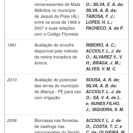
remanescentes de Mata
O.
;
SILVA, E. A. da
;
Atlântica no município
SILVA, A. B. da
;
de Jequiá da Praia (AL)
TABOSA, F. J.
;
entre os anos de 1968 e
LOPES, H. L.
;
2007 e suas relações
PACHECO, A. da P.
com o Código Florestal.
1991
Avaliação do enxofre
RIBEIRO, A. C.
;
disponível pelo método
ACCIOLY, L. J. de
da resina trocadora de
O.
;
ALVAREZ V., V.
ânions.
H.
;
BRAGA, J. M.
;
ALVES, V. M. C.
2013
Avaliação do potencial
SOUSA, A. R. de
;
das terras do município
SILVA, A. B. da
;
de Aliança - PE para uso
ACCIOLY, L. J. de
com irrigação.
O.
;
SÁ, V. A. de L.
e
;
NUNES FILHO,
J.
;
SIQUEIRA, S. M.
2008
Biomassa nas florestas
ACCIOLY, L. J. de
de caatinga nas
O.
;
COSTA, T. C. e
microrregiões do Seridó
C. da
;
OLIVEIRA, M.