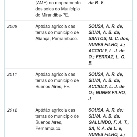
(AME) no mapeamento
da B. V.
dos solos do Município
de Mirandiba-PE.
2008
Aptidão agrícola das
SOUSA, A. R. de
;
terras do município de
SILVA, A. B. da
;
Aliança, Pernambuco.
SANTOS, M. C. dos
;
NUNES FILHO, J.
;
ACCIOLY, L. J. de
O.
;
FERRAZ, L. G.
B.
2011
Aptidão agrícola das
SOUSA, A. R. de
;
terras do município de
SILVA, A. B. da
;
Buenos Aires, PE.
ACCIOLY, L. J. de
O.
;
NUNES FILHO,
J.
2012
Aptidão agrícola das
SOUSA, A. R. de
;
terras do município de
SILVA, A. B. da
;
Buenos Aires,
GALLINDO, F. A. T.
;
Pernambuco.
SÁ, V. A. de L. e
;
NUNES FILHO, J.
;