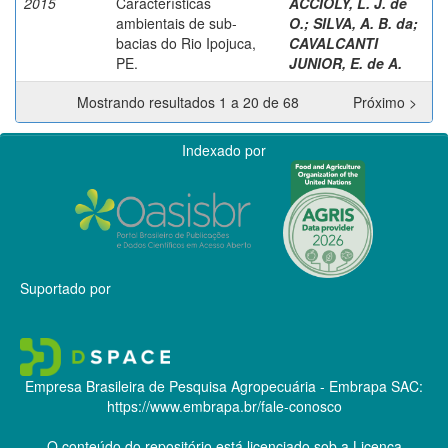
2015
Características
ACCIOLY, L. J. de
ambientais de sub-
O.
;
SILVA, A. B. da
;
bacias do Rio Ipojuca,
CAVALCANTI
PE.
JUNIOR, E. de A.
Mostrando resultados 1 a 20 de 68
Próximo >
Indexado por
Suportado por
Empresa Brasileira de Pesquisa Agropecuária - Embrapa
SAC:
https://www.embrapa.br/fale-conosco
O conteúdo do repositório está licenciado sob a Licença