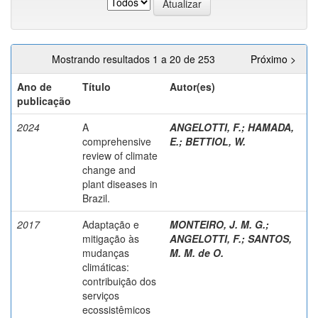
Mostrando resultados 1 a 20 de 253
Próximo >
Ano de
Título
Autor(es)
publicação
2024
A
ANGELOTTI, F.
;
HAMADA,
comprehensive
E.
;
BETTIOL, W.
review of climate
change and
plant diseases in
Brazil.
2017
Adaptação e
MONTEIRO, J. M. G.
;
mitigação às
ANGELOTTI, F.
;
SANTOS,
mudanças
M. M. de O.
climáticas:
contribuição dos
serviços
ecossistêmicos