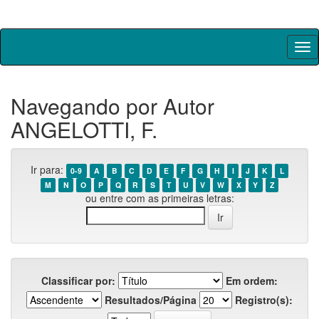
Skip
navigation
Navegando por Autor
ANGELOTTI, F.
Ir para:
0-9
A
B
C
D
E
F
G
H
I
J
K
L
M
N
O
P
Q
R
S
T
U
V
W
X
Y
Z
ou entre com as primeiras letras:
Classificar por:
Em ordem:
Resultados/Página
Registro(s):