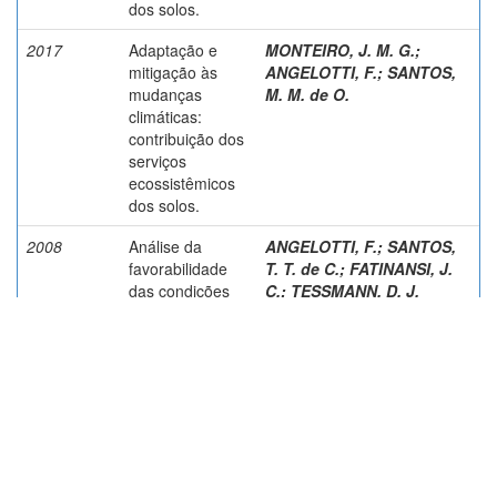
dos solos.
2017
Adaptação e
MONTEIRO, J. M. G.
;
mitigação às
ANGELOTTI, F.
;
SANTOS,
mudanças
M. M. de O.
climáticas:
contribuição dos
serviços
ecossistêmicos
dos solos.
2008
Análise da
ANGELOTTI, F.
;
SANTOS,
favorabilidade
T. T. de C.
;
FATINANSI, J.
das condições
C.
;
TESSMANN, D. J.
climáticas à
ocorrência de
míldio da videira
no vale do são
francisco no
período de 2003
a 2007.
2009
Análise da
ANGELOTTI, F.
;