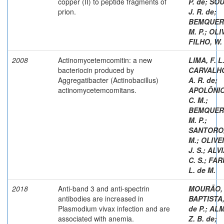
copper (II) to peptide fragments of
P. de
;
SOU
prion.
J. R. de
;
BEMQUER
M. P.
;
OLI
FILHO, W. 
2008
Actinomycetemcomitin: a new
LIMA, F. L
bacteriocin produced by
CARVALHO
Aggregatibacter (Actinobacillus)
A. R. de
;
actinomycetemcomitans.
APOLÔNIO
C. M.
;
BEMQUER
M. P.
;
SANTORO,
M.
;
OLIVE
J. S.
;
ALVI
C. S.
;
FAR
L. de M.
2018
Anti-band 3 and anti-spectrin
MOURÃO, 
antibodies are increased in
BAPTISTA,
Plasmodium vivax infection and are
de P.
;
ALM
associated with anemia.
Z. B. de
;