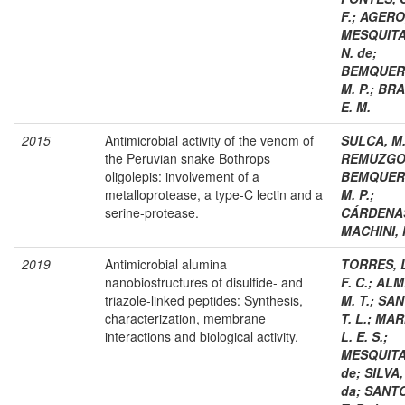
F.
;
AGERO,
MESQUITA
N. de
;
BEMQUER
M. P.
;
BRA
E. M.
2015
Antimicrobial activity of the venom of
SULCA, M.
the Peruvian snake Bothrops
REMUZGO,
oligolepis: involvement of a
BEMQUER
metalloprotease, a type-C lectin and a
M. P.
;
serine-protease.
CÁRDENAS
MACHINI, 
2019
Antimicrobial alumina
TORRES, L
nanobiostructures of disulfide- and
F. C.
;
ALM
triazole-linked peptides: Synthesis,
M. T.
;
SAN
characterization, membrane
T. L.
;
MAR
interactions and biological activity.
L. E. S.
;
MESQUITA,
de
;
SILVA,
da
;
SANTO