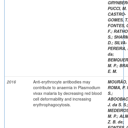
GRYNBERG
PUCCI, M.
CASTRO-
GOMES, T
FONTES, C
F.
;
RATHO
S.
;
SHARMA
D.
;
SILVA-
PEREIRA, 
da
;
BEMQUER
M. P.
;
BRA
E. M.
2016
Anti-erythrocyte antibodies may
MOURÃO, 
contribute to anaemia in Plasmodium
ROMA, P. 
vivax malaria by decreasing red blood
S.
;
cell deformability and increasing
ABOOBAC
erythrophagocytosis.
J. da S. S.
MEDEIROS
M. P.
;
ALM
Z. B. de
;
FONTES, C