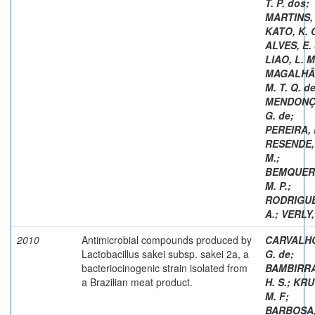
T. P. dos
;
MARTINS, 
KATO, K. 
ALVES, E. 
LIAO, L. M
MAGALHÃ
M. T. Q. d
MENDONÇA
G. de
;
PEREIRA, F
RESENDE, 
M.
;
BEMQUER
M. P.
;
RODRIGUE
A.
;
VERLY,
2010
Antimicrobial compounds produced by
CARVALHO
Lactobacillus sakei subsp. sakei 2a, a
G. de
;
bacteriocinogenic strain isolated from
BAMBIRRA
a Brazilian meat product.
H. S.
;
KRU
M. F
;
BARBOSA,