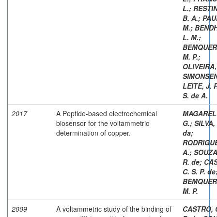
L.
;
RESTINI
B. A.
;
PAU
M.
;
BEND
L. M.
;
BEMQUER
M. P.
;
OLIVEIRA, 
SIMONSEN
LEITE, J. 
S. de A.
2017
A Peptide-based electrochemical
MAGARELL
biosensor for the voltammetric
G.
;
SILVA, 
determination of copper.
da
;
RODRIGUE
A.
;
SOUZA,
R. de
;
CAS
C. S. P. de
BEMQUER
M. P.
2009
A voltammetric study of the binding of
CASTRO, C