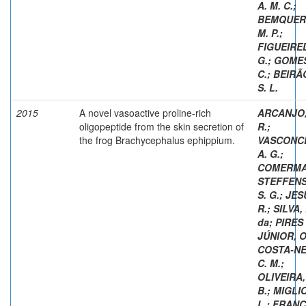
A. M. C.
;
BEMQUER
M. P.
;
FIGUEIRED
G.
;
GOMES
C.
;
BEIRÃO
S. L.
2015
A novel vasoactive proline-rich
ARCANJO, 
oligopeptide from the skin secretion of
R.
;
the frog Brachycephalus ephippium.
VASCONC
A. G.
;
COMERMA
STEFFENS
S. G.
;
JESU
R.
;
SILVA, 
da
;
PIRES
JÚNIOR, O
COSTA-NE
C. M.
;
OLIVEIRA,
B.
;
MIGLI
L.
;
FRANC