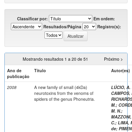
Classificar por:
Em ordem:
Resultados/Página
Registro(s):
Mostrando resultados 1 a 20 de 51
Próximo >
Ano de
Título
Autor(es)
publicação
2008
A new family of small (4kDa)
LÚCIO, A. 
neurotoxins from the venoms of
CAMPOS, F
spiders of the genus Phoneutria.
RICHARD
M.
;
CORDE
M. N.
;
MAZZONI, 
C.
;
LIMA, 
de
;
PIMEN