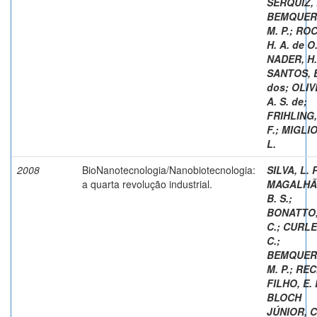
SERQUIZ, 
BEMQUER
M. P.
;
ROC
H. A. de O
NADER, H.
SANTOS, E
dos
;
OLIV
A. S. de
;
FRIHLING, 
F.
;
MIGLIO
L.
2008
BioNanotecnologia/Nanobiotecnologia:
SILVA, L. P
a quarta revolução industrial.
MAGALHÃ
B. S.
;
BONATTO,
C.
;
CURLEY
C.
;
BEMQUER
M. P.
;
REC
FILHO, E. 
BLOCH
JÚNIOR, C