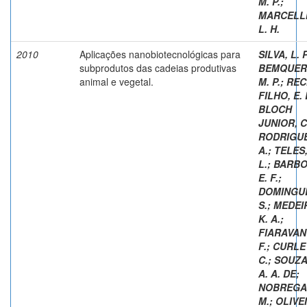
M. P.
;
MARCELL
L. H.
2010
Aplicações nanobiotecnológicas para
SILVA, L. 
subprodutos das cadeias produtivas
BEMQUER
animal e vegetal.
M. P.
;
REC
FILHO, E. 
BLOCH
JUNIOR, C
RODRIGUE
A.
;
TELES,
L.
;
BARBO
E. F.
;
DOMINGUE
S.
;
MEDEI
K. A.
;
FIARAVANT
F.
;
CURLEY
C.
;
SOUZA,
A. A. DE
;
NOBREGA,
M.
;
OLIVE