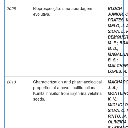
2008
Bioprospecção: uma abordagem
BLOCH
evolutiva.
JUNIOR, C
PRATES, M
MELO, J. A
SILVA, L. 
BEMQUER
M. P.
;
BRA
G. D.
;
MAGALHÃ
B. S.
;
MALCHER
LOPES, R.
2013
Characterization and pharmacological
MACHADO,
properties of a novel multifunctional
J. A.
;
Kunitz inhibitor from Erythrina velutina
MONTEIRO
seeds.
K. V.
;
MIGLIOLO,
SILVA, O. 
PINTO, M. 
OLIVEIRA,
S.
;
FRANC