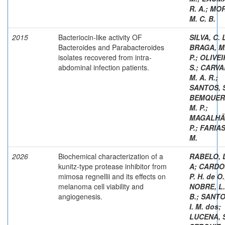
R. A.
;
MOR
M. C. B.
2015
Bacteriocin-like activity OF
SILVA, C. 
Bacteroides and Parabacteroides
BRAGA, M.
isolates recovered from intra-
P.
;
OLIVEI
abdominal infection patients.
S.
;
CARVA
M. A. R.
;
SANTOS, S
BEMQUER
M. P.
;
MAGALHÃE
P.
;
FARIAS
M.
2026
Biochemical characterization of a
RABELO, L
kunitz-type protease inhibitor from
A
;
CARDO
mimosa regnellii and its effects on
P. H. de O.
melanoma cell viability and
NOBRE, L. 
angiogenesis.
B.
;
SANTOS
I. M. dos
;
LUCENA, S