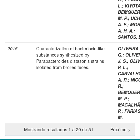
L.
;
KIYOTA
BEMQUER
M. P.
;
UCH
A. F.
;
MOR
A. H. A.
;
SANTOS, E
2015
Characterization of bacteriocin-like
OLIVEIRA,
substances synthesized by
G.
;
OLIVEI
Parabacteroides distasonis strains
J. S.
;
OLIV
isolated from broiles feces.
P. L.
;
CARVALHO
A. R.
;
NICO
R.
;
BEMQUER
M. P.
;
MAGALHÃE
P.
;
FARIAS
M.
Mostrando resultados 1 a 20 de 51
Próximo >