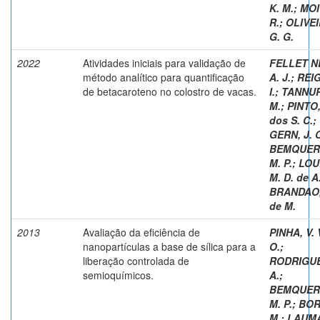
K. M.
;
MOI
R.
;
OLIVEI
G. G.
2022
Atividades iniciais para validação de
FELLET N
método analítico para quantificação
A. J.
;
REI
de betacaroteno no colostro de vacas.
I.
;
TANNUR
M.
;
PINTO,
dos S. C.
;
GERN, J. C
BEMQUER
M. P.
;
LOU
M. D. de A
BRANDAO,
de M.
2013
Avaliação da eficiência de
PINHA, V. 
nanopartículas a base de sílica para a
O.
;
liberação controlada de
RODRIGUE
semioquímicos.
A.
;
BEMQUER
M. P.
;
BOR
M.
;
LAUM