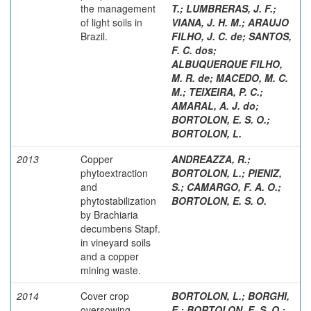
the management
T.
;
LUMBRERAS, J. F.
;
of light soils in
VIANA, J. H. M.
;
ARAUJO
Brazil.
FILHO, J. C. de
;
SANTOS,
F. C. dos
;
ALBUQUERQUE FILHO,
M. R. de
;
MACEDO, M. C.
M.
;
TEIXEIRA, P. C.
;
AMARAL, A. J. do
;
BORTOLON, E. S. O.
;
BORTOLON, L.
2013
Copper
ANDREAZZA, R.
;
phytoextraction
BORTOLON, L.
;
PIENIZ,
and
S.
;
CAMARGO, F. A. O.
;
phytostabilization
BORTOLON, E. S. O.
by Brachiaria
decumbens Stapf.
in vineyard soils
and a copper
mining waste.
2014
Cover crop
BORTOLON, L.
;
BORGHI,
oversowing
E.
;
BORTOLON, E. S. O.
;