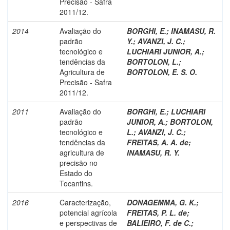
Precisão - Safra
2011/12.
2014
Avaliação do
BORGHI, E.
;
INAMASU, R.
padrão
Y.
;
AVANZI, J. C.
;
tecnológico e
LUCHIARI JUNIOR, A.
;
tendências da
BORTOLON, L.
;
Agricultura de
BORTOLON, E. S. O.
Precisão - Safra
2011/12.
2011
Avaliação do
BORGHI, E.
;
LUCHIARI
padrão
JUNIOR, A.
;
BORTOLON,
tecnológico e
L.
;
AVANZI, J. C.
;
tendências da
FREITAS, A. A. de
;
agricultura de
INAMASU, R. Y.
precisão no
Estado do
Tocantins.
2016
Caracterização,
DONAGEMMA, G. K.
;
potencial agrícola
FREITAS, P. L. de
;
e perspectivas de
BALIEIRO, F. de C.
;