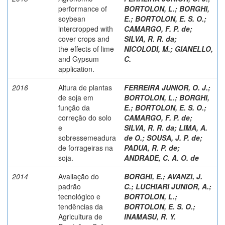
performance of
BORTOLON, L.
;
BORGHI,
soybean
E.
;
BORTOLON, E. S. O.
;
intercropped with
CAMARGO, F. P. de
;
cover crops and
SILVA, R. R. da
;
the effects of lime
NICOLODI, M.
;
GIANELLO,
and Gypsum
C.
application.
2016
Altura de plantas
FERREIRA JUNIOR, O. J.
;
de soja em
BORTOLON, L.
;
BORGHI,
função da
E.
;
BORTOLON, E. S. O.
;
correção do solo
CAMARGO, F. P. de
;
e
SILVA, R. R. da
;
LIMA, A.
sobressemeadura
de O.
;
SOUSA, J. P. de
;
de forrageiras na
PADUA, R. P. de
;
soja.
ANDRADE, C. A. O. de
2014
Avaliação do
BORGHI, E.
;
AVANZI, J.
padrão
C.
;
LUCHIARI JUNIOR, A.
;
tecnológico e
BORTOLON, L.
;
tendências da
BORTOLON, E. S. O.
;
Agricultura de
INAMASU, R. Y.