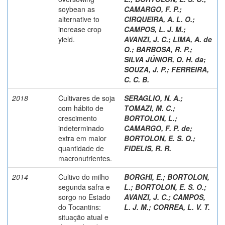
soybean as
CAMARGO, F. P.
;
alternative to
CIRQUEIRA, A. L. O.
;
increase crop
CAMPOS, L. J. M.
;
yield.
AVANZI, J. C.
;
LIMA, A. de
O.
;
BARBOSA, R. P.
;
SILVA JÚNIOR, O. H. da
;
SOUZA, J. P.
;
FERREIRA,
C. C. B.
2018
Cultivares de soja
SERAGLIO, N. A.
;
com hábito de
TOMAZI, M. C.
;
crescimento
BORTOLON, L.
;
indeterminado
CAMARGO, F. P. de
;
extra em maior
BORTOLON, E. S. O.
;
quantidade de
FIDELIS, R. R.
macronutrientes.
2014
Cultivo do milho
BORGHI, E.
;
BORTOLON,
segunda safra e
L.
;
BORTOLON, E. S. O.
;
sorgo no Estado
AVANZI, J. C.
;
CAMPOS,
do Tocantins:
L. J. M.
;
CORREA, L. V. T.
situação atual e