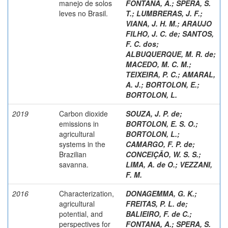
manejo de solos
FONTANA, A.
;
SPERA, S.
leves no Brasil.
T.
;
LUMBRERAS, J. F.
;
VIANA, J. H. M.
;
ARAUJO
FILHO, J. C. de
;
SANTOS,
F. C. dos
;
ALBUQUERQUE, M. R. de
;
MACEDO, M. C. M.
;
TEIXEIRA, P. C.
;
AMARAL,
A. J.
;
BORTOLON, E.
;
BORTOLON, L.
2019
Carbon dioxide
SOUZA, J. P. de
;
emissions in
BORTOLON, E. S. O.
;
agricultural
BORTOLON, L.
;
systems in the
CAMARGO, F. P. de
;
Brazilian
CONCEIÇÃO, W. S. S.
;
savanna.
LIMA, A. de O.
;
VEZZANI,
F. M.
2016
Characterization,
DONAGEMMA, G. K.
;
agricultural
FREITAS, P. L. de
;
potential, and
BALIEIRO, F. de C.
;
perspectives for
FONTANA, A.
;
SPERA, S.