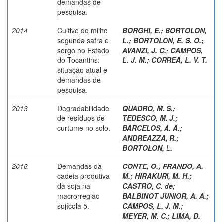
demandas de
pesquisa.
2014
Cultivo do milho
BORGHI, E.
;
BORTOLON,
segunda safra e
L.
;
BORTOLON, E. S. O.
;
sorgo no Estado
AVANZI, J. C.
;
CAMPOS,
do Tocantins:
L. J. M.
;
CORREA, L. V. T.
situação atual e
demandas de
pesquisa.
2013
Degradabilidade
QUADRO, M. S.
;
de resíduos de
TEDESCO, M. J.
;
curtume no solo.
BARCELOS, A. A.
;
ANDREAZZA, R.
;
BORTOLON, L.
2018
Demandas da
CONTE, O.
;
PRANDO, A.
cadeia produtiva
M.
;
HIRAKURI, M. H.
;
da soja na
CASTRO, C. de
;
macrorregião
BALBINOT JUNIOR, A. A.
;
sojícola 5.
CAMPOS, L. J. M.
;
MEYER, M. C.
;
LIMA, D.