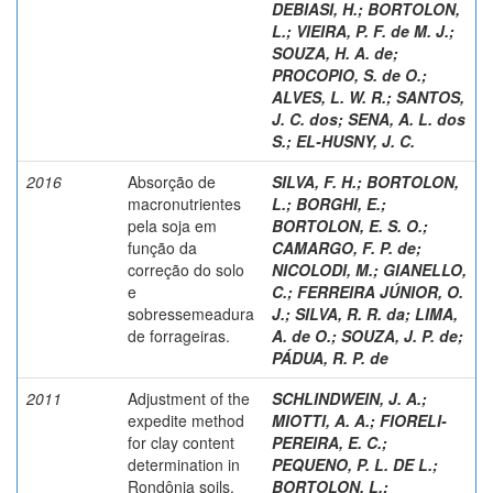
DEBIASI, H.
;
BORTOLON,
L.
;
VIEIRA, P. F. de M. J.
;
SOUZA, H. A. de
;
PROCOPIO, S. de O.
;
ALVES, L. W. R.
;
SANTOS,
J. C. dos
;
SENA, A. L. dos
S.
;
EL-HUSNY, J. C.
2016
Absorção de
SILVA, F. H.
;
BORTOLON,
macronutrientes
L.
;
BORGHI, E.
;
pela soja em
BORTOLON, E. S. O.
;
função da
CAMARGO, F. P. de
;
correção do solo
NICOLODI, M.
;
GIANELLO,
e
C.
;
FERREIRA JÚNIOR, O.
sobressemeadura
J.
;
SILVA, R. R. da
;
LIMA,
de forrageiras.
A. de O.
;
SOUZA, J. P. de
;
PÁDUA, R. P. de
2011
Adjustment of the
SCHLINDWEIN, J. A.
;
expedite method
MIOTTI, A. A.
;
FIORELI-
for clay content
PEREIRA, E. C.
;
determination in
PEQUENO, P. L. DE L.
;
Rondônia soils.
BORTOLON, L.
;