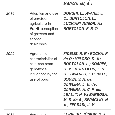
MARCOLAN, A. L.
2016
Adoption and use
BORGHI, E.
;
AVANZI, J.
of precision
C.
;
BORTOLON, L.
;
agriculture in
LUCHIARI JUNIOR, A.
;
Brazil: perception
BORTOLON, E. S. O.
of growers and
service
dealership.
2020
Agronomic
FIDELIS, R. R.
;
ROCHA, R.
characteristics of
de O.
;
VELOSO, D. A.
;
common bean
BORTOLON, L.
;
SOARES,
genotypes
G. M.
;
BORTOLON, E. S.
influenced by the
O.
;
TAVARES, T. C. de O.
;
use of boron.
SOUSA, S. A. de
;
OLIVEIRA, L. B. de
;
OLIVEIRA, A. C. F. de
;
LEAL, T. H. V.
;
BARBOSA,
M. R. de A.
;
SERAGLIO, N.
A.
;
FERRARI, J. M.
2018
Agronomic
FERREIRA JÚNIOR, O. J.
;