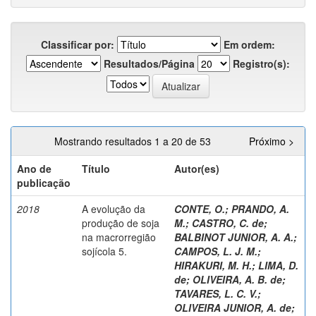
Classificar por:
Em ordem:
Resultados/Página
Registro(s):
Mostrando resultados 1 a 20 de 53
Próximo >
Ano de
Título
Autor(es)
publicação
2018
A evolução da
CONTE, O.
;
PRANDO, A.
produção de soja
M.
;
CASTRO, C. de
;
na macrorregião
BALBINOT JUNIOR, A. A.
;
sojícola 5.
CAMPOS, L. J. M.
;
HIRAKURI, M. H.
;
LIMA, D.
de
;
OLIVEIRA, A. B. de
;
TAVARES, L. C. V.
;
OLIVEIRA JUNIOR, A. de
;