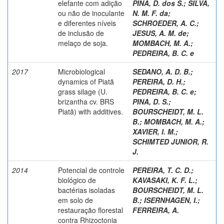
elefante com adição
PINA, D. dos S.
;
SILVA,
ou não de inoculante
N. M. F. da
;
e diferentes níveis
SCHROEDER, A. C.
;
de inclusão de
JESUS, A. M. de
;
melaço de soja.
MOMBACH, M. A.
;
PEDREIRA, B. C. e
2017
Microbiological
SEDANO, A. D. B.
;
dynamics of Piatã
PEREIRA, D. H.
;
grass silage (U.
PEDREIRA, B. C. e
;
brizantha cv. BRS
PINA, D. S.
;
Piatã) with additives.
BOURSCHEIDT, M. L.
B.
;
MOMBACH, M. A.
;
XAVIER, I. M.
;
SCHIMTED JUNIOR, R.
J.
2014
Potencial de controle
PEREIRA, T. C. D.
;
biológico de
KAVASAKI, K. F. L.
;
bactérias isoladas
BOURSCHEIDT, M. L.
em solo de
B.
;
ISERNHAGEN, I.
;
restauração florestal
FERREIRA, A.
contra Rhizoctonia