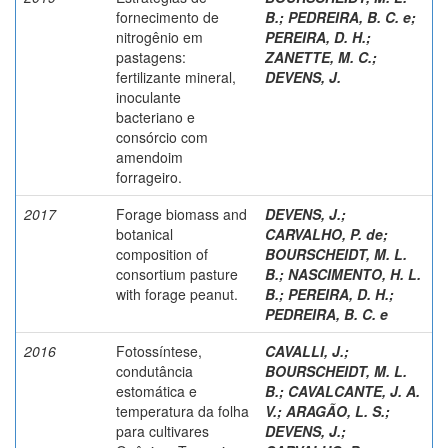
fornecimento de
B.
;
PEDREIRA, B. C. e
;
nitrogênio em
PEREIRA, D. H.
;
pastagens:
ZANETTE, M. C.
;
fertilizante mineral,
DEVENS, J.
inoculante
bacteriano e
consórcio com
amendoim
forrageiro.
2017
Forage biomass and
DEVENS, J.
;
botanical
CARVALHO, P. de
;
composition of
BOURSCHEIDT, M. L.
consortium pasture
B.
;
NASCIMENTO, H. L.
with forage peanut.
B.
;
PEREIRA, D. H.
;
PEDREIRA, B. C. e
2016
Fotossíntese,
CAVALLI, J.
;
condutância
BOURSCHEIDT, M. L.
estomática e
B.
;
CAVALCANTE, J. A.
temperatura da folha
V.
;
ARAGÃO, L. S.
;
para cultivares
DEVENS, J.
;