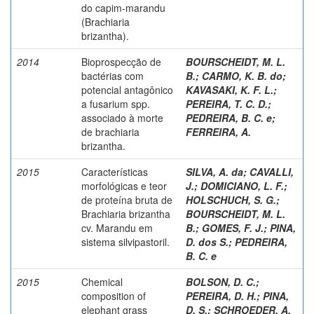
do capim-marandu
(Brachiaria
brizantha).
2014
Bioprospecção de
BOURSCHEIDT, M. L.
bactérias com
B.
;
CARMO, K. B. do
;
potencial antagônico
KAVASAKI, K. F. L.
;
a fusarium spp.
PEREIRA, T. C. D.
;
associado à morte
PEDREIRA, B. C. e
;
de brachiaria
FERREIRA, A.
brizantha.
2015
Características
SILVA, A. da
;
CAVALLI,
morfológicas e teor
J.
;
DOMICIANO, L. F.
;
de proteína bruta de
HOLSCHUCH, S. G.
;
Brachiaria brizantha
BOURSCHEIDT, M. L.
cv. Marandu em
B.
;
GOMES, F. J.
;
PINA,
sistema silvipastoril.
D. dos S.
;
PEDREIRA,
B. C. e
2015
Chemical
BOLSON, D. C.
;
composition of
PEREIRA, D. H.
;
PINA,
elephant grass
D. S.
;
SCHROEDER, A.