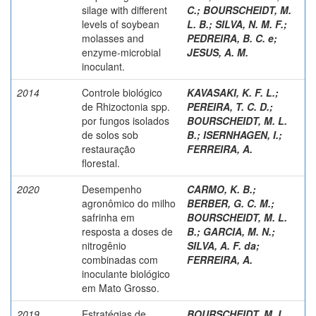
silage with different
C.
;
BOURSCHEIDT, M.
levels of soybean
L. B.
;
SILVA, N. M. F.
;
molasses and
PEDREIRA, B. C. e
;
enzyme-microbial
JESUS, A. M.
inoculant.
2014
Controle biológico
KAVASAKI, K. F. L.
;
de Rhizoctonia spp.
PEREIRA, T. C. D.
;
por fungos isolados
BOURSCHEIDT, M. L.
de solos sob
B.
;
ISERNHAGEN, I.
;
restauração
FERREIRA, A.
florestal.
2020
Desempenho
CARMO, K. B.
;
agronômico do milho
BERBER, G. C. M.
;
safrinha em
BOURSCHEIDT, M. L.
resposta a doses de
B.
;
GARCIA, M. N.
;
nitrogênio
SILVA, A. F. da
;
combinadas com
FERREIRA, A.
inoculante biológico
em Mato Grosso.
2019
Estratégias de
BOURSCHEIDT, M. L.