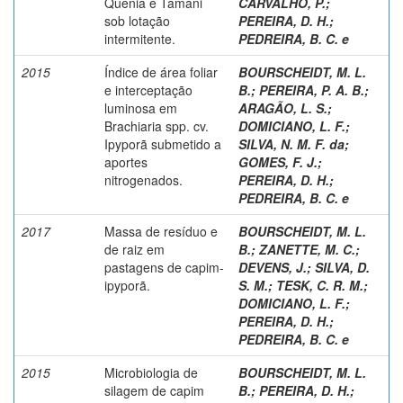
Quênia e Tamani
CARVALHO, P.
;
sob lotação
PEREIRA, D. H.
;
intermitente.
PEDREIRA, B. C. e
2015
Índice de área foliar
BOURSCHEIDT, M. L.
e interceptação
B.
;
PEREIRA, P. A. B.
;
luminosa em
ARAGÃO, L. S.
;
Brachiaria spp. cv.
DOMICIANO, L. F.
;
Ipyporã submetido a
SILVA, N. M. F. da
;
aportes
GOMES, F. J.
;
nitrogenados.
PEREIRA, D. H.
;
PEDREIRA, B. C. e
2017
Massa de resíduo e
BOURSCHEIDT, M. L.
de raiz em
B.
;
ZANETTE, M. C.
;
pastagens de capim-
DEVENS, J.
;
SILVA, D.
ipyporã.
S. M.
;
TESK, C. R. M.
;
DOMICIANO, L. F.
;
PEREIRA, D. H.
;
PEDREIRA, B. C. e
2015
Microbiologia de
BOURSCHEIDT, M. L.
silagem de capim
B.
;
PEREIRA, D. H.
;