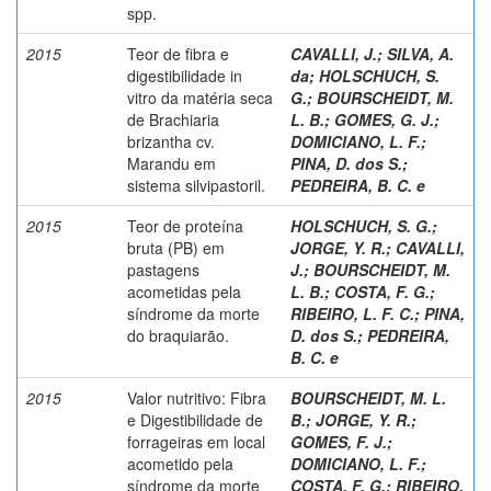
spp.
2015
Teor de fibra e
CAVALLI, J.
;
SILVA, A.
digestibilidade in
da
;
HOLSCHUCH, S.
vitro da matéria seca
G.
;
BOURSCHEIDT, M.
de Brachiaria
L. B.
;
GOMES, G. J.
;
brizantha cv.
DOMICIANO, L. F.
;
Marandu em
PINA, D. dos S.
;
sistema silvipastoril.
PEDREIRA, B. C. e
2015
Teor de proteína
HOLSCHUCH, S. G.
;
bruta (PB) em
JORGE, Y. R.
;
CAVALLI,
pastagens
J.
;
BOURSCHEIDT, M.
acometidas pela
L. B.
;
COSTA, F. G.
;
síndrome da morte
RIBEIRO, L. F. C.
;
PINA,
do braquiarão.
D. dos S.
;
PEDREIRA,
B. C. e
2015
Valor nutritivo: Fibra
BOURSCHEIDT, M. L.
e Digestibilidade de
B.
;
JORGE, Y. R.
;
forrageiras em local
GOMES, F. J.
;
acometido pela
DOMICIANO, L. F.
;
síndrome da morte
COSTA, F. G.
;
RIBEIRO,