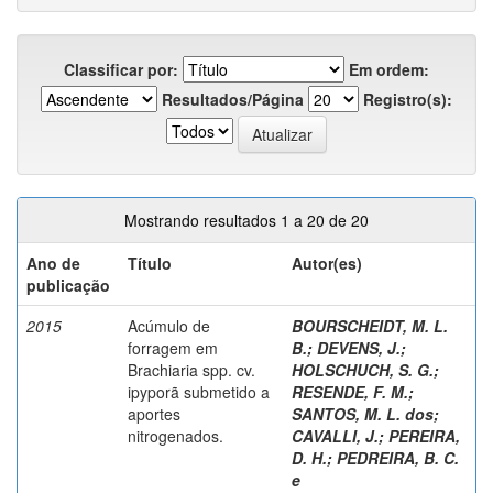
Classificar por:
Em ordem:
Resultados/Página
Registro(s):
Mostrando resultados 1 a 20 de 20
Ano de
Título
Autor(es)
publicação
2015
Acúmulo de
BOURSCHEIDT, M. L.
forragem em
B.
;
DEVENS, J.
;
Brachiaria spp. cv.
HOLSCHUCH, S. G.
;
ipyporã submetido a
RESENDE, F. M.
;
aportes
SANTOS, M. L. dos
;
nitrogenados.
CAVALLI, J.
;
PEREIRA,
D. H.
;
PEDREIRA, B. C.
e