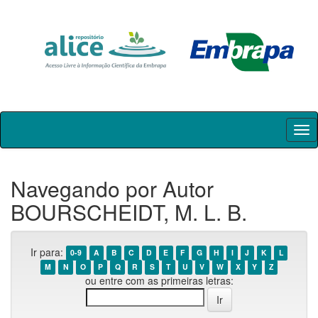
Skip
navigation
Navegando por Autor
BOURSCHEIDT, M. L. B.
Ir para:
0-9
A
B
C
D
E
F
G
H
I
J
K
L
M
N
O
P
Q
R
S
T
U
V
W
X
Y
Z
ou entre com as primeiras letras: