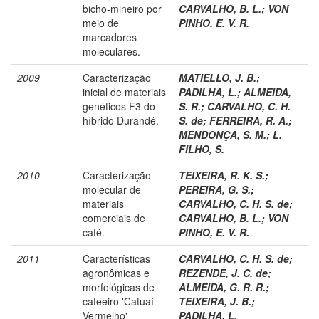
bicho-mineiro por
CARVALHO, B. L.
;
VON
meio de
PINHO, E. V. R.
marcadores
moleculares.
2009
Caracterização
MATIELLO, J. B.
;
inicial de materiais
PADILHA, L.
;
ALMEIDA,
genéticos F3 do
S. R.
;
CARVALHO, C. H.
híbrido Durandé.
S. de
;
FERREIRA, R. A.
;
MENDONÇA, S. M.
;
L.
FILHO, S.
2010
Caracterização
TEIXEIRA, R. K. S.
;
molecular de
PEREIRA, G. S.
;
materiais
CARVALHO, C. H. S. de
;
comerciais de
CARVALHO, B. L.
;
VON
café.
PINHO, E. V. R.
2011
Características
CARVALHO, C. H. S. de
;
agronômicas e
REZENDE, J. C. de
;
morfológicas de
ALMEIDA, G. R. R.
;
cafeeiro 'Catuaí
TEIXEIRA, J. B.
;
Vermelho'
PADILHA, L.