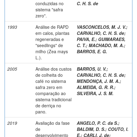
conduzidas no
C. H. S. de
sistema "safra
zero".
1993
Análise de RAPD
VASCONCELOS, M. J. V.
;
em calos, plantas
CARVALHO, C. H. S. de
;
regeneradas e
PAIVA, E.
;
GUIMARAES,
"seedlings" de
C. T.
;
MACHADO, M. A.
;
milho (Zea mays
BARROS, E. G.
L.).
2005
Análise dos custos
BARROS, U. V.
;
de colheita do
CARVALHO, C. H. S. de
;
café no sistema
MENDONÇA, J. M. A.
;
safra zero em
ALMEIDA, G. R. R.
;
comparação ao
SILVEIRA, J. S. M.
sistema tradicional
de derriça no
pano.
2019
Avaliação da fase
ANGELO, P. C. da S.
;
de
BALDIM, D. S.
;
COUTO, I.
desenvolvimento
E.
;
CARLI, J. de
;