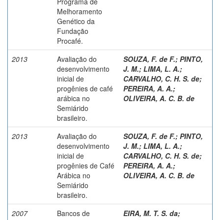
Programa de
Melhoramento
Genético da
Fundação
Procafé.
2013
Avaliação do
SOUZA, F. de F.
;
PINTO,
desenvolvimento
J. M.
;
LIMA, L. A.
;
inicial de
CARVALHO, C. H. S. de
;
progênies de café
PEREIRA, A. A.
;
arábica no
OLIVEIRA, A. C. B. de
Semiárido
brasileiro.
2013
Avaliação do
SOUZA, F. de F.
;
PINTO,
desenvolvimento
J. M.
;
LIMA, L. A.
;
inicial de
CARVALHO, C. H. S. de
;
progênies de Café
PEREIRA, A. A.
;
Arábica no
OLIVEIRA, A. C. B. de
Semiárido
brasileiro.
2007
Bancos de
EIRA, M. T. S. da
;