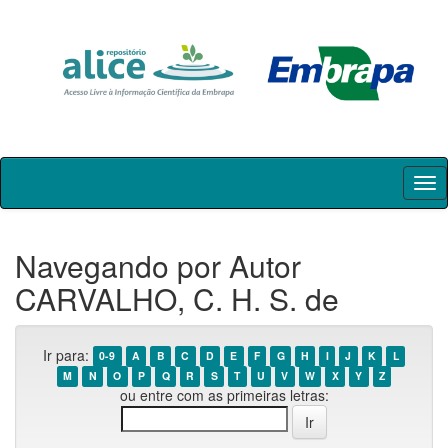
Skip
navigation
Navegando por Autor
CARVALHO, C. H. S. de
Ir para:
0-9
A
B
C
D
E
F
G
H
I
J
K
L
M
N
O
P
Q
R
S
T
U
V
W
X
Y
Z
ou entre com as primeiras letras: