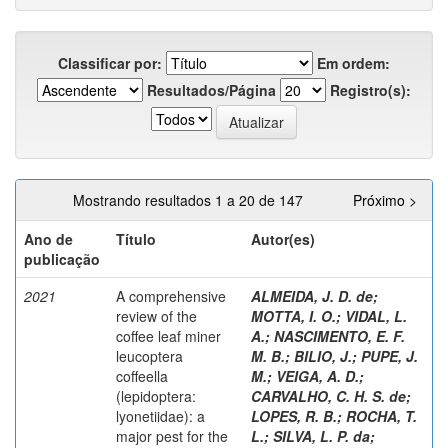
Classificar por:
Em ordem:
Resultados/Página
Registro(s):
Mostrando resultados 1 a 20 de 147
Próximo >
Ano de
Título
Autor(es)
publicação
2021
A comprehensive
ALMEIDA, J. D. de
;
review of the
MOTTA, I. O.
;
VIDAL, L.
coffee leaf miner
A.
;
NASCIMENTO, E. F.
leucoptera
M. B.
;
BILIO, J.
;
PUPE, J.
coffeella
M.
;
VEIGA, A. D.
;
(lepidoptera:
CARVALHO, C. H. S. de
;
lyonetiidae): a
LOPES, R. B.
;
ROCHA, T.
major pest for the
L.
;
SILVA, L. P. da
;