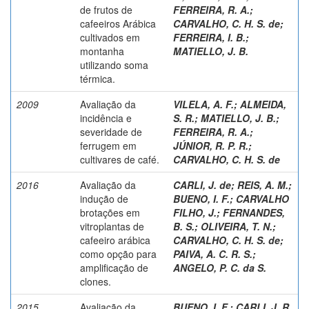
de frutos de
FERREIRA, R. A.
;
cafeeiros Arábica
CARVALHO, C. H. S. de
;
cultivados em
FERREIRA, I. B.
;
montanha
MATIELLO, J. B.
utilizando soma
térmica.
2009
Avaliação da
VILELA, A. F.
;
ALMEIDA,
incidência e
S. R.
;
MATIELLO, J. B.
;
severidade de
FERREIRA, R. A.
;
ferrugem em
JÚNIOR, R. P. R.
;
cultivares de café.
CARVALHO, C. H. S. de
2016
Avaliação da
CARLI, J. de
;
REIS, A. M.
;
indução de
BUENO, I. F.
;
CARVALHO
brotações em
FILHO, J.
;
FERNANDES,
vitroplantas de
B. S.
;
OLIVEIRA, T. N.
;
cafeeiro arábica
CARVALHO, C. H. S. de
;
como opção para
PAIVA, A. C. R. S.
;
amplificação de
ANGELO, P. C. da S.
clones.
2015
Avaliação da
BUENO, I. F.
;
CARLI, J. R.