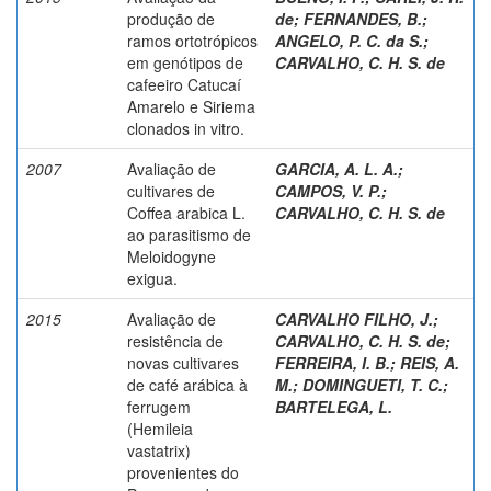
produção de
de
;
FERNANDES, B.
;
ramos ortotrópicos
ANGELO, P. C. da S.
;
em genótipos de
CARVALHO, C. H. S. de
cafeeiro Catucaí
Amarelo e Siriema
clonados in vitro.
2007
Avaliação de
GARCIA, A. L. A.
;
cultivares de
CAMPOS, V. P.
;
Coffea arabica L.
CARVALHO, C. H. S. de
ao parasitismo de
Meloidogyne
exigua.
2015
Avaliação de
CARVALHO FILHO, J.
;
resistência de
CARVALHO, C. H. S. de
;
novas cultivares
FERREIRA, I. B.
;
REIS, A.
de café arábica à
M.
;
DOMINGUETI, T. C.
;
ferrugem
BARTELEGA, L.
(Hemileia
vastatrix)
provenientes do