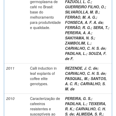
germoplasma de
FAZUOLI, L. C.
;
café no Brasil:
GUERREIRO FILHO, O.
;
base do
SILVAROLLA, M. B.
;
melhoramento
FERRAO, M. A. G.
;
para produtividade
FONSECA, A. F. A. da
;
e qualidade.
FERRÃO, R. G.
;
SERA, T.
;
PEREIRA, A. A.
;
SAKIYAMA, N. S.
;
ZAMBOLIM, L.
;
CARVALHO, C. H. S. de
;
PADILHA, L.
;
SOUZA, F.
de F.
2011
Calli induction in
REZENDE, J. C. de
;
leaf explants of
CARVALHO, C. H. S. de
;
coffee elite
PASQUAL, M.
;
SANTOS,
genotypes.
A. C. R.
;
CARVALHO, S.
M. de
2010
Caracterização de
PEREIRA, G. S.
;
cafeeiros
PADILHA, L.
;
TEIXEIRA,
resistentes e
R. K.
;
CARVALHO, C. H.
susceptíveis ao
S. de
;
ALMEIDA, S. R.
;