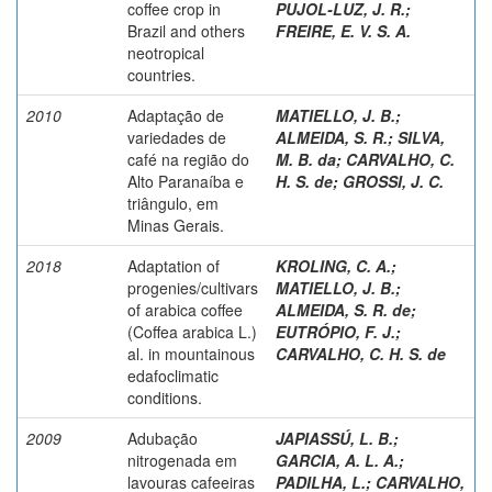
coffee crop in
PUJOL-LUZ, J. R.
;
Brazil and others
FREIRE, E. V. S. A.
neotropical
countries.
2010
Adaptação de
MATIELLO, J. B.
;
variedades de
ALMEIDA, S. R.
;
SILVA,
café na região do
M. B. da
;
CARVALHO, C.
Alto Paranaíba e
H. S. de
;
GROSSI, J. C.
triângulo, em
Minas Gerais.
2018
Adaptation of
KROLING, C. A.
;
progenies/cultivars
MATIELLO, J. B.
;
of arabica coffee
ALMEIDA, S. R. de
;
(Coffea arabica L.)
EUTRÓPIO, F. J.
;
al. in mountainous
CARVALHO, C. H. S. de
edafoclimatic
conditions.
2009
Adubação
JAPIASSÚ, L. B.
;
nitrogenada em
GARCIA, A. L. A.
;
lavouras cafeeiras
PADILHA, L.
;
CARVALHO,