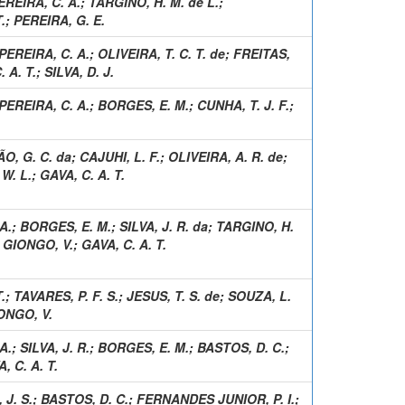
EREIRA, C. A.
;
TARGINO, H. M. de L.
;
.
;
PEREIRA, G. E.
PEREIRA, C. A.
;
OLIVEIRA, T. C. T. de
;
FREITAS,
 A. T.
;
SILVA, D. J.
PEREIRA, C. A.
;
BORGES, E. M.
;
CUNHA, T. J. F.
;
O, G. C. da
;
CAJUHI, L. F.
;
OLIVEIRA, A. R. de
;
W. L.
;
GAVA, C. A. T.
A.
;
BORGES, E. M.
;
SILVA, J. R. da
;
TARGINO, H.
;
GIONGO, V.
;
GAVA, C. A. T.
.
;
TAVARES, P. F. S.
;
JESUS, T. S. de
;
SOUZA, L.
ONGO, V.
A.
;
SILVA, J. R.
;
BORGES, E. M.
;
BASTOS, D. C.
;
, C. A. T.
J. S.
;
BASTOS, D. C.
;
FERNANDES JUNIOR, P. I.
;