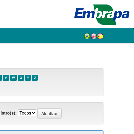
V
W
X
Y
Z
istro(s):