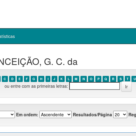
atísticas
NCEIÇÃO, G. C. da
C
D
E
F
G
H
I
J
K
L
M
N
O
P
Q
R
S
T
U
ou entre com as primeiras letras:
Em ordem:
Resultados/Página
Reg