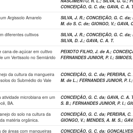
NASCIMENTO, R. L.
;
SILVA, G. G.
;
P
CONCEIÇÃO, G. C. da
;
GAVA, C. A. T
 um Argissolo Amarelo
SILVA, J. R.
;
CONCEIÇÃO, G. C. da
;
M. do S. C. de
;
GIONGO, V.
;
GAVA, C.
m diferentes cultivos
SILVA, J. R.
;
CONCEIÇÃO, G. C. da
;
SILVA, D. J.
;
GAVA, C. A. T.
 cana-de-açúcar em cultivo
PEIXOTO FILHO, J. de A.
;
CONCEIÇÃ
 de um Vertissolo no Semiárido
FERNANDES JUNIOR, P. I.
;
SIMOES, 
nejo da cultura da mangueira
CONCEIÇÃO, G. C. da
;
PEREIRA, C. 
 solos do Submédio do Vale
M. de L.
;
FERNANDES JUNIOR, P. I.
 a atividade microbiana em um
CONCEIÇÃO, G. C. da
;
GAVA, C. A. T
ecê, BA.
S. B.
;
FERNANDES JUNIOR, P. I.
;
GI
anejo do solo na cultura da
CONCEIÇÃO, G. C. da
;
PEREIRA, C. 
da matéria orgânica.
GIONGO, V.
;
MENDES, A. M. S.
;
GAVA
os de áreas com mangueiras
CONCEIÇÃO, G. C. da
;
GONÇALVES, 