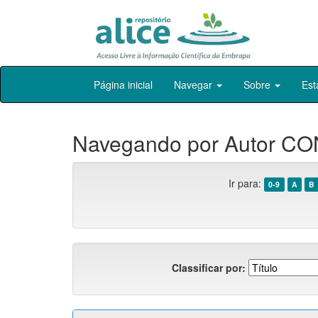
Skip
Página inicial
Navegar
Sobre
Est
navigation
Navegando por Autor CO
Ir para:
0-9
A
B
Classificar por: