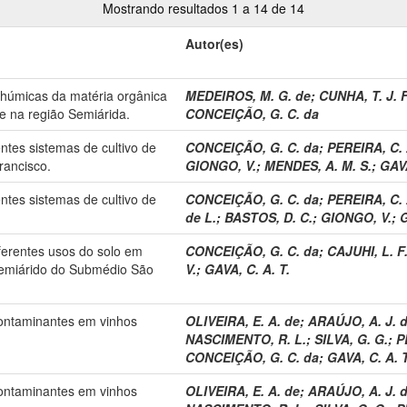
Mostrando resultados 1 a 14 de 14
Autor(es)
s húmicas da matéria orgânica
MEDEIROS, M. G. de
;
CUNHA, T. J. F
e na região Semiárida.
CONCEIÇÃO, G. C. da
ntes sistemas de cultivo de
CONCEIÇÃO, G. C. da
;
PEREIRA, C. 
ancisco.
GIONGO, V.
;
MENDES, A. M. S.
;
GAVA
ntes sistemas de cultivo de
CONCEIÇÃO, G. C. da
;
PEREIRA, C. 
de L.
;
BASTOS, D. C.
;
GIONGO, V.
;
G
ferentes usos do solo em
CONCEIÇÃO, G. C. da
;
CAJUHI, L. F
Semiárido do Submédio São
V.
;
GAVA, C. A. T.
contaminantes em vinhos
OLIVEIRA, E. A. de
;
ARAÚJO, A. J. d
NASCIMENTO, R. L.
;
SILVA, G. G.
;
P
CONCEIÇÃO, G. C. da
;
GAVA, C. A. T
contaminantes em vinhos
OLIVEIRA, E. A. de
;
ARAÚJO, A. J. d