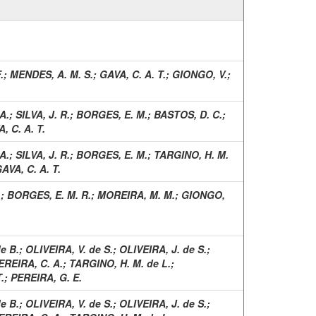
.
;
MENDES, A. M. S.
;
GAVA, C. A. T.
;
GIONGO, V.
;
A.
;
SILVA, J. R.
;
BORGES, E. M.
;
BASTOS, D. C.
;
, C. A. T.
A.
;
SILVA, J. R.
;
BORGES, E. M.
;
TARGINO, H. M.
AVA, C. A. T.
.
;
BORGES, E. M. R.
;
MOREIRA, M. M.
;
GIONGO,
e B.
;
OLIVEIRA, V. de S.
;
OLIVEIRA, J. de S.
;
EREIRA, C. A.
;
TARGINO, H. M. de L.
;
.
;
PEREIRA, G. E.
e B.
;
OLIVEIRA, V. de S.
;
OLIVEIRA, J. de S.
;