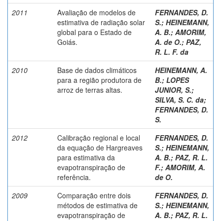
2011
Avaliação de modelos de
FERNANDES, D.
estimativa de radiação solar
S.
;
HEINEMANN,
global para o Estado de
A. B.
;
AMORIM,
Goiás.
A. de O.
;
PAZ,
R. L. F. da
2010
Base de dados climáticos
HEINEMANN, A.
para a região produtora de
B.
;
LOPES
arroz de terras altas.
JUNIOR, S.
;
SILVA, S. C. da
;
FERNANDES, D.
S.
2012
Calibração regional e local
FERNANDES, D.
da equação de Hargreaves
S.
;
HEINEMANN,
para estimativa da
A. B.
;
PAZ, R. L.
evapotranspiração de
F.
;
AMORIM, A.
referência.
de O.
2009
Comparação entre dois
FERNANDES, D.
métodos de estimativa de
S.
;
HEINEMANN,
evapotranspiração de
A. B.
;
PAZ, R. L.