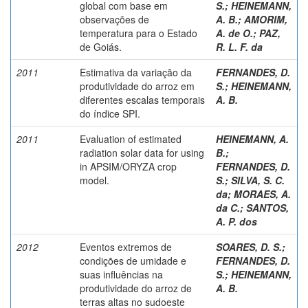
global com base em
S.
;
HEINEMANN,
observações de
A. B.
;
AMORIM,
temperatura para o Estado
A. de O.
;
PAZ,
de Goiás.
R. L. F. da
2011
Estimativa da variação da
FERNANDES, D.
produtividade do arroz em
S.
;
HEINEMANN,
diferentes escalas temporais
A. B.
do índice SPI.
2011
Evaluation of estimated
HEINEMANN, A.
radiation solar data for using
B.
;
in APSIM/ORYZA crop
FERNANDES, D.
model.
S.
;
SILVA, S. C.
da
;
MORAES, A.
da C.
;
SANTOS,
A. P. dos
2012
Eventos extremos de
SOARES, D. S.
;
condições de umidade e
FERNANDES, D.
suas influências na
S.
;
HEINEMANN,
produtividade do arroz de
A. B.
terras altas no sudoeste