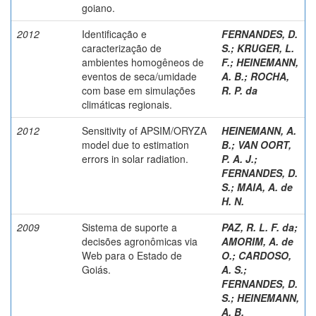
goiano.
2012
Identificação e
FERNANDES, D.
caracterização de
S.
;
KRUGER, L.
ambientes homogêneos de
F.
;
HEINEMANN,
eventos de seca/umidade
A. B.
;
ROCHA,
com base em simulações
R. P. da
climáticas regionais.
2012
Sensitivity of APSIM/ORYZA
HEINEMANN, A.
model due to estimation
B.
;
VAN OORT,
errors in solar radiation.
P. A. J.
;
FERNANDES, D.
S.
;
MAIA, A. de
H. N.
2009
Sistema de suporte a
PAZ, R. L. F. da
;
decisões agronômicas via
AMORIM, A. de
Web para o Estado de
O.
;
CARDOSO,
Goiás.
A. S.
;
FERNANDES, D.
S.
;
HEINEMANN,
A. B.