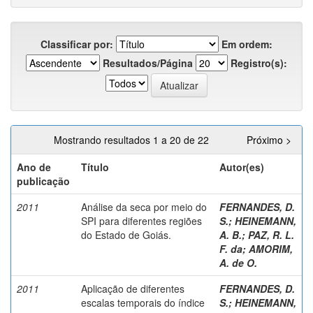
Classificar por:
Em ordem:
Resultados/Página
Registro(s):
Mostrando resultados 1 a 20 de 22
Próximo >
Ano de
Título
Autor(es)
publicação
2011
Análise da seca por meio do
FERNANDES, D.
SPI para diferentes regiões
S.
;
HEINEMANN,
do Estado de Goiás.
A. B.
;
PAZ, R. L.
F. da
;
AMORIM,
A. de O.
2011
Aplicação de diferentes
FERNANDES, D.
escalas temporais do índice
S.
;
HEINEMANN,