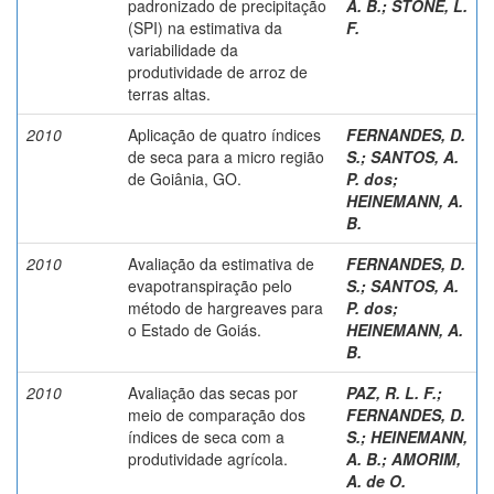
padronizado de precipitação
A. B.
;
STONE, L.
(SPI) na estimativa da
F.
variabilidade da
produtividade de arroz de
terras altas.
2010
Aplicação de quatro índices
FERNANDES, D.
de seca para a micro região
S.
;
SANTOS, A.
de Goiânia, GO.
P. dos
;
HEINEMANN, A.
B.
2010
Avaliação da estimativa de
FERNANDES, D.
evapotranspiração pelo
S.
;
SANTOS, A.
método de hargreaves para
P. dos
;
o Estado de Goiás.
HEINEMANN, A.
B.
2010
Avaliação das secas por
PAZ, R. L. F.
;
meio de comparação dos
FERNANDES, D.
índices de seca com a
S.
;
HEINEMANN,
produtividade agrícola.
A. B.
;
AMORIM,
A. de O.