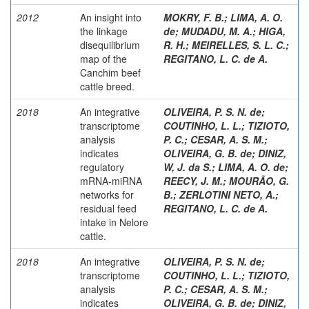
2012
An insight into
MOKRY, F. B.
;
LIMA, A. O.
the linkage
de
;
MUDADU, M. A.
;
HIGA,
disequilibrium
R. H.
;
MEIRELLES, S. L. C.
;
map of the
REGITANO, L. C. de A.
Canchim beef
cattle breed.
2018
An integrative
OLIVEIRA, P. S. N. de
;
transcriptome
COUTINHO, L. L.
;
TIZIOTO,
analysis
P. C.
;
CESAR, A. S. M.
;
indicates
OLIVEIRA, G. B. de
;
DINIZ,
regulatory
W, J. da S.
;
LIMA, A. O. de
;
mRNA-miRNA
REECY, J. M.
;
MOURÃO, G.
networks for
B.
;
ZERLOTINI NETO, A.
;
residual feed
REGITANO, L. C. de A.
intake in Nelore
cattle.
2018
An integrative
OLIVEIRA, P. S. N. de
;
transcriptome
COUTINHO, L. L.
;
TIZIOTO,
analysis
P. C.
;
CESAR, A. S. M.
;
indicates
OLIVEIRA, G. B. de
;
DINIZ,