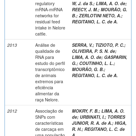
regulatory
W, J. da S.
;
LIMA, A. O. de
;
mRNA-miRNA
REECY, J. M.
;
MOURÃO, G.
networks for
B.
;
ZERLOTINI NETO, A.
;
residual feed
REGITANO, L. C. de A.
intake in Nelore
cattle.
2013
Análise de
SERRA, V.
;
TIZIOTO, P. C.
;
qualidade de
OLIVEIRA, P. S. N. de
;
RNA para
LIMA, A. O. de
;
GASPARIN,
estudo do perfil
G.
;
COUTINHO, L. L.
;
transcriptômico
MOURÃO, G. B.
;
de animais
REGITANO, L. C. de A.
extremos para
eficiência
alimentar da
raça Nelore.
2012
Associação de
MOKRY, F. B.
;
LIMA, A. O.
SNPs com
de
;
URBINATI, I.
;
TORRES
características
JUNIOR, R. A. de A.
;
HIGA,
de carcaça em
R. H.
;
REGITANO, L. C. de
uma população
A.