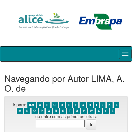
Skip
navigation
Navegando por Autor LIMA, A.
O. de
Ir para:
0-9
A
B
C
D
E
F
G
H
I
J
K
L
M
N
O
P
Q
R
S
T
U
V
W
X
Y
Z
ou entre com as primeiras letras: