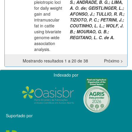
pleiotropic loci
S.
;
ANDRADE, B. G.
;
LIMA,
for daily weight
A. O. de
;
GEISTLINGER, L.
;
gain and
AFONSO, J.
;
TULLIO, R. R.
;
intramuscular
TIZIOTO, P. C.
;
PETRINI, J.
;
fat in cattle
COUTINHO, L. L.
;
WOLF, J.
using bivariate
B.
;
MOURAO, G. B.
;
genome-wide
REGITANO, L. C. de A.
association
analysis.
Mostrando resultados 1 a 20 de 38
Próximo >
Indexado por
Suportado por