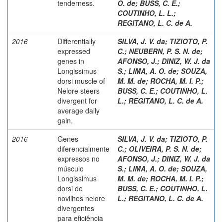
tenderness.
O. de
;
BUSS, C. E.
;
COUTINHO, L. L.
;
REGITANO, L. C. de A.
2016
Differentially
SILVA, J. V. da
;
TIZIOTO, P.
expressed
C.
;
NEUBERN, P. S. N. de
;
genes in
AFONSO, J.
;
DINIZ, W. J. da
Longissimus
S.
;
LIMA, A. O. de
;
SOUZA,
dorsi muscle of
M. M. de
;
ROCHA, M. I. P.
;
Nelore steers
BUSS, C. E.
;
COUTINHO, L.
divergent for
L.
;
REGITANO, L. C. de A.
average daily
gain.
2016
Genes
SILVA, J. V. da
;
TIZIOTO, P.
diferencialmente
C.
;
OLIVEIRA, P. S. N. de
;
expressos no
AFONSO, J.
;
DINIZ, W. J. da
músculo
S.
;
LIMA, A. O. de
;
SOUZA,
Longissimus
M. M. de
;
ROCHA, M. I. P.
;
dorsi de
BUSS, C. E.
;
COUTINHO, L.
novilhos nelore
L.
;
REGITANO, L. C. de A.
divergentes
para eficiência