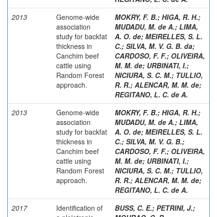
2013
Genome-wide
MOKRY, F. B.
;
HIGA, R. H.
;
association
MUDADU, M. de A.
;
LIMA,
study for backfat
A. O. de
;
MEIRELLES, S. L.
thickness in
C.
;
SILVA, M. V. G. B. da
;
Canchim beef
CARDOSO, F. F.
;
OLIVEIRA,
cattle using
M. M. de
;
URBINATI, I.
;
Random Forest
NICIURA, S. C. M.
;
TULLIO,
approach.
R. R.
;
ALENCAR, M. M. de
;
REGITANO, L. C. de A.
2013
Genome-wide
MOKRY, F. B.
;
HIGA, R. H.
;
association
MUDADU, M. de A.
;
LIMA,
study for backfat
A. O. de
;
MEIRELLES, S. L.
thickness in
C.
;
SILVA, M. V. G. B.
;
Canchim beef
CARDOSO, F. F.
;
OLIVEIRA,
cattle using
M. M. de
;
URBINATI, I.
;
Random Forest
NICIURA, S. C. M.
;
TULLIO,
approach.
R. R.
;
ALENCAR, M. M. de
;
REGITANO, L. C. de A.
2017
Identification of
BUSS, C. E.
;
PETRINI, J.
;