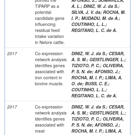
TIPARP as a
A. L.
;
DINIZ, W. J. da S.
;
potential
SILVA, J. V. da
;
ROCHA, M.
candidate gene
I. P.
;
MUDADU, M. de A.
;
influencing
COUTINHO, L. L.
;
residual feed
REGITANO, L. C. de A.
intake variation
in Nelore cattle.
2017
Co-expression
DINIZ, W. J. da S.
;
CESAR,
network analysis
A. S. M.
;
GEISTLINGER, L.
;
identifies genes
TIZIOTO, P. C.
;
OLIVEIRA,
associated with
P. S. N. de
;
AFONSO, J.
;
iron content in
ROCHA, M. I. P.
;
LIMA, A.
bovine muscle.
O. de
;
BUSS, C. E.
;
COUTINHO, L. L.
;
REGITANO, L. C. de A.
2017
Co-expression
DINIZ, W. J. da S.
;
CESAR,
network analysis
A. S. M.
;
GEISTLINGER, L.
;
identifies genes
TIZIOTO, P. C.
;
OLIVEIRA,
associated with
P. S. N. de
;
AFONSO, J.
;
meat
ROCHA, M. I. P.
;
LIMA, A.