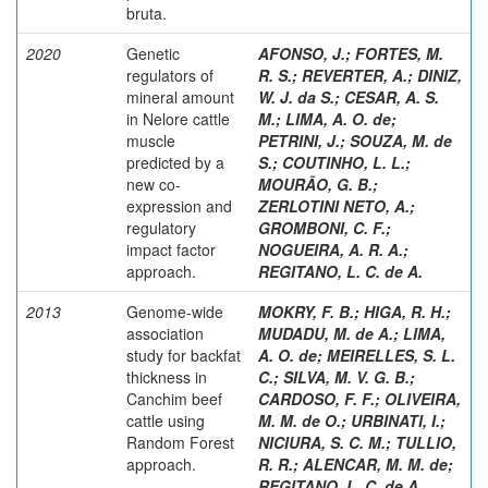
bruta.
2020
Genetic
AFONSO, J.
;
FORTES, M.
regulators of
R. S.
;
REVERTER, A.
;
DINIZ,
mineral amount
W. J. da S.
;
CESAR, A. S.
in Nelore cattle
M.
;
LIMA, A. O. de
;
muscle
PETRINI, J.
;
SOUZA, M. de
predicted by a
S.
;
COUTINHO, L. L.
;
new co-
MOURÃO, G. B.
;
expression and
ZERLOTINI NETO, A.
;
regulatory
GROMBONI, C. F.
;
impact factor
NOGUEIRA, A. R. A.
;
approach.
REGITANO, L. C. de A.
2013
Genome-wide
MOKRY, F. B.
;
HIGA, R. H.
;
association
MUDADU, M. de A.
;
LIMA,
study for backfat
A. O. de
;
MEIRELLES, S. L.
thickness in
C.
;
SILVA, M. V. G. B.
;
Canchim beef
CARDOSO, F. F.
;
OLIVEIRA,
cattle using
M. M. de O.
;
URBINATI, I.
;
Random Forest
NICIURA, S. C. M.
;
TULLIO,
approach.
R. R.
;
ALENCAR, M. M. de
;
REGITANO, L. C. de A.