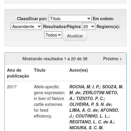
Classificar por:
Em ordem:
Resultados/Página
Registro(s):
Mostrando resultados 1 a 20 de 38
Próximo >
Ano de
Título
Autor(es)
publicação
2017
Allele-specific
ROCHA, M. I. P.
;
SOUZA, M.
gene expression
M. de
;
ZERLOTINI NETO,
in liver of Nelore
A.
;
TIZIOTO, P. C.
;
cattle extremes
OLIVEIRA, P. S. N. de
;
for feed
LIMA, A. O. de
;
AFONSO,
efficiency.
J.
;
COUTINHO, L. L.
;
REGITANO, L. C. de A.
;
NICIURA, S. C. M.