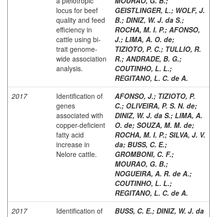
a pleiotropic
MOURAO, G. B.
;
locus for beef
GEISTLINGER, L.
;
WOLF, J.
quality and feed
B.
;
DINIZ, W. J. da S.
;
efficiency in
ROCHA, M. I. P.
;
AFONSO,
cattle using bi-
J.
;
LIMA, A. O. de
;
trait genome-
TIZIOTO, P. C.
;
TULLIO, R.
wide association
R.
;
ANDRADE, B. G.
;
analysis.
COUTINHO, L. L.
;
REGITANO, L. C. de A.
2017
Identification of
AFONSO, J.
;
TIZIOTO, P.
genes
C.
;
OLIVEIRA, P. S. N. de
;
associated with
DINIZ, W. J. da S.
;
LIMA, A.
copper-deficient
O. de
;
SOUZA, M. M. de
;
fatty acid
ROCHA, M. I. P.
;
SILVA, J. V.
increase in
da
;
BUSS, C. E.
;
Nelore cattle.
GROMBONI, C. F.
;
MOURAO, G. B.
;
NOGUEIRA, A. R. de A.
;
COUTINHO, L. L.
;
REGITANO, L. C. de A.
2017
Identification of
BUSS, C. E.
;
DINIZ, W. J. da