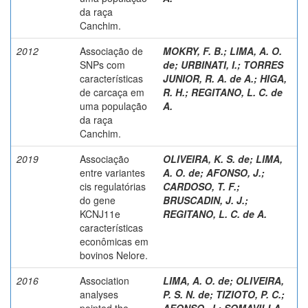
da raça
Canchim.
2012
Associação de
MOKRY, F. B.
;
LIMA, A. O.
SNPs com
de
;
URBINATI, I.
;
TORRES
características
JUNIOR, R. A. de A.
;
HIGA,
de carcaça em
R. H.
;
REGITANO, L. C. de
uma população
A.
da raça
Canchim.
2019
Associação
OLIVEIRA, K. S. de
;
LIMA,
entre variantes
A. O. de
;
AFONSO, J.
;
cis regulatórias
CARDOSO, T. F.
;
do gene
BRUSCADIN, J. J.
;
KCNJ11e
REGITANO, L. C. de A.
características
econômicas em
bovinos Nelore.
2016
Association
LIMA, A. O. de
;
OLIVEIRA,
analyses
P. S. N. de
;
TIZIOTO, P. C.
;
pointed the
AFONSO, J.
;
SOMAVILLA,