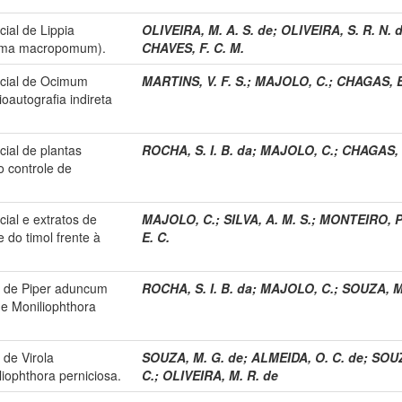
cial de Lippia
OLIVEIRA, M. A. S. de
;
OLIVEIRA, S. R. N. 
soma macropomum).
CHAVES, F. C. M.
ncial de Ocimum
MARTINS, V. F. S.
;
MAJOLO, C.
;
CHAGAS, E
ioautografia indireta
cial de plantas
ROCHA, S. I. B. da
;
MAJOLO, C.
;
CHAGAS, 
o controle de
cial e extratos de
MAJOLO, C.
;
SILVA, A. M. S.
;
MONTEIRO, P.
 do timol frente à
E. C.
al de Piper aduncum
ROCHA, S. I. B. da
;
MAJOLO, C.
;
SOUZA, M
 de Moniliophthora
 de Virola
SOUZA, M. G. de
;
ALMEIDA, O. C. de
;
SOUZ
iophthora perniciosa.
C.
;
OLIVEIRA, M. R. de