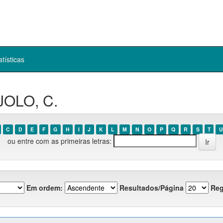
atísticas
JOLO, C.
C
D
E
F
G
H
I
J
K
L
M
N
O
P
Q
R
S
T
U
ou entre com as primeiras letras:
Em ordem:
Resultados/Página
Reg