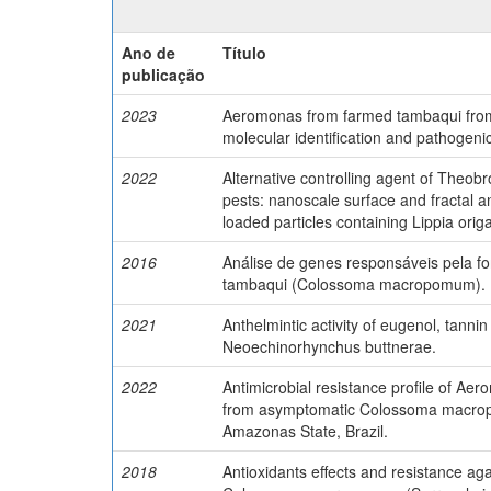
Ano de
Título
publicação
2023
Aeromonas from farmed tambaqui from 
molecular identification and pathogenic
2022
Alternative controlling agent of Theob
pests: nanoscale surface and fractal a
loaded particles containing Lippia origa
2016
Análise de genes responsáveis pela f
tambaqui (Colossoma macropomum).
2021
Anthelmintic activity of eugenol, tanni
Neoechinorhynchus buttnerae.
2022
Antimicrobial resistance profile of Aer
from asymptomatic Colossoma macrop
Amazonas State, Brazil.
2018
Antioxidants effects and resistance ag