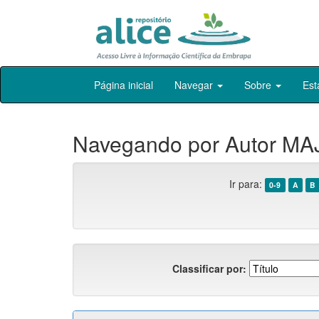
Skip
Página inicial
Navegar
Sobre
Est
navigation
Navegando por Autor MA
Ir para:
0-9
A
B
Classificar por: