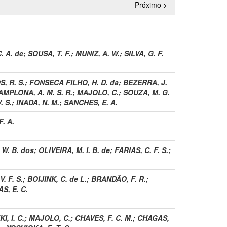
Próximo >
. A. de
;
SOUSA, T. F.
;
MUNIZ, A. W.
;
SILVA, G. F.
, R. S.
;
FONSECA FILHO, H. D. da
;
BEZERRA, J.
AMPLONA, A. M. S. R.
;
MAJOLO, C.
;
SOUZA, M. G.
. S.
;
INADA, N. M.
;
SANCHES, E. A.
. A.
W. B. dos
;
OLIVEIRA, M. I. B. de
;
FARIAS, C. F. S.
;
. F. S.
;
BOIJINK, C. de L.
;
BRANDÃO, F. R.
;
S, E. C.
I, I. C.
;
MAJOLO, C.
;
CHAVES, F. C. M.
;
CHAGAS,