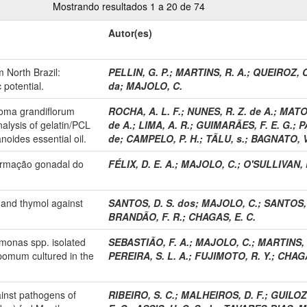
Mostrando resultados 1 a 20 de 74
Autor(es)
North Brazil:
PELLIN, G. P.
;
MARTINS, R. A.
;
QUEIROZ, C
 potential.
da
;
MAJOLO, C.
roma grandiflorum
ROCHA, A. L. F.
;
NUNES, R. Z. de A.
;
MATOS
nalysis of gelatin/PCL
de A.
;
LIMA, A. R.
;
GUIMARÃES, F. E. G.
;
P
noides essential oil.
de
;
CAMPELO, P. H.
;
TÃLU, s.
;
BAGNATO, V
ormação gonadal do
FÉLIX, D. E. A.
;
MAJOLO, C.
;
O'SULLIVAN, F
n and thymol against
SANTOS, D. S. dos
;
MAJOLO, C.
;
SANTOS, 
BRANDÃO, F. R.
;
CHAGAS, E. C.
omonas spp. isolated
SEBASTIÃO, F. A.
;
MAJOLO, C.
;
MARTINS, V
omum cultured in the
PEREIRA, S. L. A.
;
FUJIMOTO, R. Y.
;
CHAGA
ainst pathogens of
RIBEIRO, S. C.
;
MALHEIROS, D. F.
;
GUILOZK