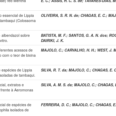
ae) fed Mentha
E. C.
;
ASSIS, H. C. S. de
;
TAVARES-DIAS, M
eo essencial de Lippia
OLIVEIRA, S. R. N. de
;
CHAGAS, E. C.
;
MAJ
 tambaqui (Colossoma
 + albendazol sobre
BATISTA, M. F.
;
SANTOS, G. A. N. dos
;
ROC
itro.
DAIRIKI, J. K.
diferentes acessos de
MAJOLO, C.
;
CARVALHO, H. H.
;
WEST, J. M
o com o teor de bixina
e espécies de Lippia
SILVA, R. T. da
;
MAJOLO, C.
;
CHAGAS, E. C
isoladas de tambaqui.
ial, extratos e
SILVA, A. M. S. da
;
MAJOLO, C.
;
CHAGAS, E
s frente à Aeromonas
cial de espécies de
FERREIRA, D. C.
;
MAJOLO, C.
;
CHAGAS, E.
phila isolados de