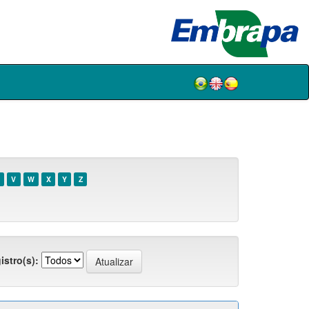
V
W
X
Y
Z
istro(s):