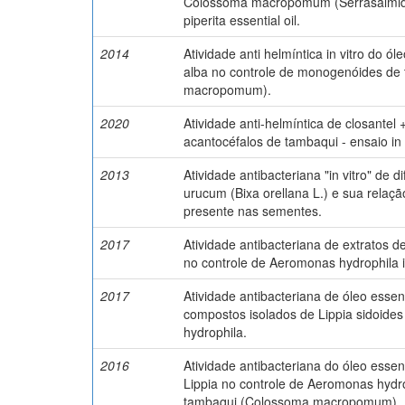
Colossoma macropomum (Serrasalmid
piperita essential oil.
2014
Atividade anti helmíntica in vitro do ól
alba no controle de monogenóides de
macropomum).
2020
Atividade anti-helmíntica de closantel
acantocéfalos de tambaqui - ensaio in v
2013
Atividade antibacteriana "in vitro" de 
urucum (Bixa orellana L.) e sua relaçã
presente nas sementes.
2017
Atividade antibacteriana de extratos d
no controle de Aeromonas hydrophila 
2017
Atividade antibacteriana de óleo essenc
compostos isolados de Lippia sidoide
hydrophila.
2016
Atividade antibacteriana do óleo essen
Lippia no controle de Aeromonas hydro
tambaqui (Colossoma macropomum).