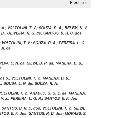
Próximo >
 A.
;
VOLTOLINI, T. V.
;
SOUZA, R. A.
;
BELÉM, K. V.
 B.
;
OLIVEIRA, R. G. de
;
SANTOS, B. R. C. dos
;
VOLTOLINI, T. V.
;
SOUZA, R. A.
;
PEREIRA, L. G.
 A. de
ILVA, C. N. da
;
SILVA, D. R. da
;
MANERA, D. B.
;
.
os S.
;
VOLTOLINI, T. V.
;
MANERA, D. B.
;
.
;
SOUSA, L. N. de
;
SOUZA, R. A.
VOLTOLINI, T. V.
;
ARAUJO, G. G. L. de
;
MANERA,
V. J.
;
PEREIRA, L. G. R.
;
SANTOS, E. F. dos
;
SANTOS, B. R. C. dos
;
VOLTOLINI, T. V.
;
SILVA,
TOS, E. F. dos
;
SANTOS, R. D. dos
;
MORAES, S.