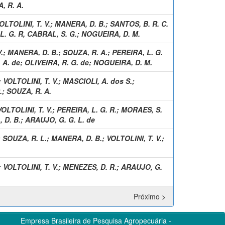
, R. A.
OLTOLINI, T. V.
;
MANERA, D. B.
;
SANTOS, B. R. C.
L. G. R, CABRAL, S. G.
;
NOGUEIRA, D. M.
.
;
MANERA, D. B.
;
SOUZA, R. A.
;
PEREIRA, L. G.
 A. de
;
OLIVEIRA, R. G. de
;
NOGUEIRA, D. M.
;
VOLTOLINI, T. V.
;
MASCIOLI, A. dos S.
;
.
;
SOUZA, R. A.
VOLTOLINI, T. V.
;
PEREIRA, L. G. R.
;
MORAES, S.
 D. B.
;
ARAUJO, G. G. L. de
;
SOUZA, R. L.
;
MANERA, D. B.
;
VOLTOLINI, T. V.
;
;
VOLTOLINI, T. V.
;
MENEZES, D. R.
;
ARAUJO, G.
Próximo >
Empresa Brasileira de Pesquisa Agropecuária -