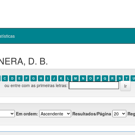
atísticas
NERA, D. B.
C
D
E
F
G
H
I
J
K
L
M
N
O
P
Q
R
S
T
U
ou entre com as primeiras letras:
Em ordem:
Resultados/Página
Reg