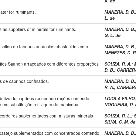
A. de
ater for ruminants.
MANERA, D. B.
L. de
 as suppliers of minerals for ruminants.
MANERA, D. B.
G. L. de
 sólido de tanques aquícolas abastecidos com
MANERA, D. B.
MENEZES, D. R
itos Saanen arraçoados com diferentes proporções
SOUZA, R. A.
;
D. B.
;
CARRERA,
 de caprinos confinados.
MANERA, D. B.
R. A.
;
CARRERA,
tivo de caprinos recebendo rações contendo
LOIOLA FILHO, 
o em substituição a silagem de maniçoba.
NOGUEIRA, D. 
cordeiros suplementados com misturas minerais
SOUZA, R. L.
;
S
SILVA, C. M. da
pastejo suplementados com concentrados contendo
MANERA, D. B.