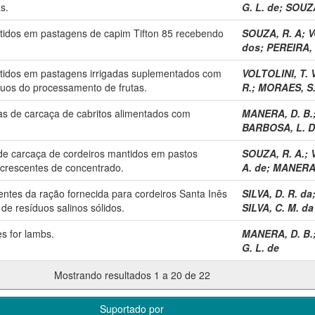
s.
G. L. de
;
SOUZA
idos em pastagens de capim Tifton 85 recebendo
SOUZA, R. A
;
V
dos
;
PEREIRA, 
idos em pastagens irrigadas suplementados com
VOLTOLINI, T. V
duos do processamento de frutas.
R.
;
MORAES, S.
as de carcaça de cabritos alimentados com
MANERA, D. B.
.
BARBOSA, L. D
e carcaça de cordeiros mantidos em pastos
SOUZA, R. A.
;
crescentes de concentrado.
A. de
;
MANERA,
ientes da ração fornecida para cordeiros Santa Inês
SILVA, D. R. da
de resíduos salinos sólidos.
SILVA, C. M. da
es for lambs.
MANERA, D. B.
G. L. de
Mostrando resultados 1 a 20 de 22
Suportado por