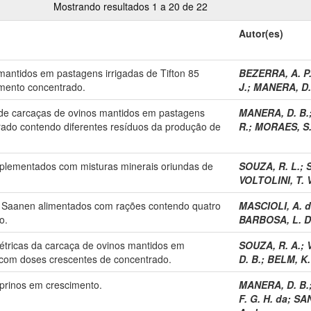
Mostrando resultados 1 a 20 de 22
Autor(es)
antidos em pastagens irrigadas de Tifton 85
BEZERRA, A. P.
mento concentrado.
J.
;
MANERA, D.
a de carcaças de ovinos mantidos em pastagens
MANERA, D. B.
ado contendo diferentes resíduos da produção de
R.
;
MORAES, S.
uplementados com misturas minerais oriundas de
SOUZA, R. L.
;
S
VOLTOLINI, T. V
os Saanen alimentados com rações contendo quatro
MASCIOLI, A. d
o.
BARBOSA, L. D
métricas da carcaça de ovinos mantidos em
SOUZA, R. A.
;
com doses crescentes de concentrado.
D. B.
;
BELM, K. 
prinos em crescimento.
MANERA, D. B.
F. G. H. da
;
SAN