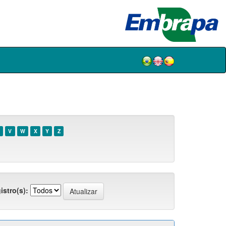
V
W
X
Y
Z
istro(s):