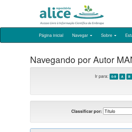
Skip
Página inicial
Navegar
Sobre
Est
navigation
Navegando por Autor MA
Ir para:
0-9
A
B
Classificar por: