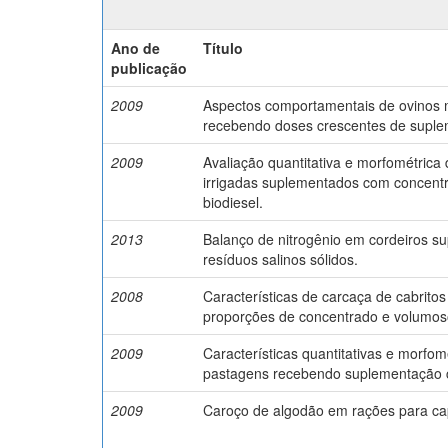
Ano de
Título
publicação
2009
Aspectos comportamentais de ovinos m
recebendo doses crescentes de suple
2009
Avaliação quantitativa e morfométric
irrigadas suplementados com concentr
biodiesel.
2013
Balanço de nitrogênio em cordeiros s
resíduos salinos sólidos.
2008
Características de carcaça de cabrit
proporções de concentrado e volumos
2009
Características quantitativas e morfo
pastagens recebendo suplementação 
2009
Caroço de algodão em rações para ca