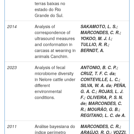
terras baixas no
estado do Rio
Grande do Sul.
2014
Analysis of
SAKAMOTO, L. S.
;
correspondence of
MARCONDES, C. R.
;
ultrasound measures
YOKOO, M. J. I.
;
and conformation in
TULLIO, R. R.
;
carcass at weaning in
BERNDT, A.
animals Canchim.
2023
Analysis of fecal
ANTONIO, B. C. P.
;
microbiome diversity
CRUZ, T. F. C. da
;
in Nelore cattle under
CONTEVILLE, L. C.
;
different
SILVA, W. A. da
;
PEÑA,
environmental
G. A. C.
;
ROJAS, L. J.
conditions.
F.
;
OLIVEIRA, P. S. N.
de
;
MARCONDES, C.
R.
;
MOURÃO, G. B.
;
REGITANO, L. C. de A.
2011
Análise bayesiana do
MARCONDES, C. R.
;
índice perímetro
ARAÚJO, R. O.
;
VOZZI,