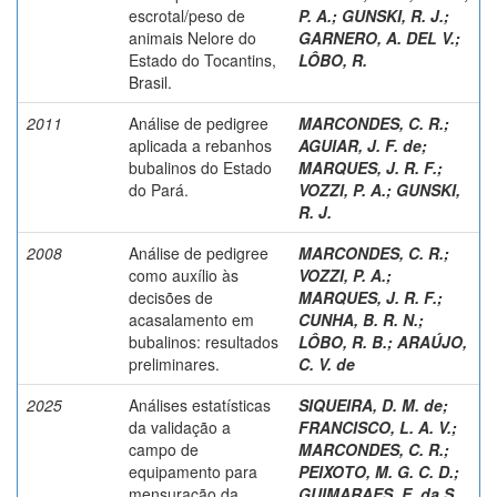
escrotal/peso de
P. A.
;
GUNSKI, R. J.
;
animais Nelore do
GARNERO, A. DEL V.
;
Estado do Tocantins,
LÔBO, R.
Brasil.
2011
Análise de pedigree
MARCONDES, C. R.
;
aplicada a rebanhos
AGUIAR, J. F. de
;
bubalinos do Estado
MARQUES, J. R. F.
;
do Pará.
VOZZI, P. A.
;
GUNSKI,
R. J.
2008
Análise de pedigree
MARCONDES, C. R.
;
como auxílio às
VOZZI, P. A.
;
decisões de
MARQUES, J. R. F.
;
acasalamento em
CUNHA, B. R. N.
;
bubalinos: resultados
LÔBO, R. B.
;
ARAÚJO,
preliminares.
C. V. de
2025
Análises estatísticas
SIQUEIRA, D. M. de
;
da validação a
FRANCISCO, L. A. V.
;
campo de
MARCONDES, C. R.
;
equipamento para
PEIXOTO, M. G. C. D.
;
mensuração da
GUIMARAES, E. da S.