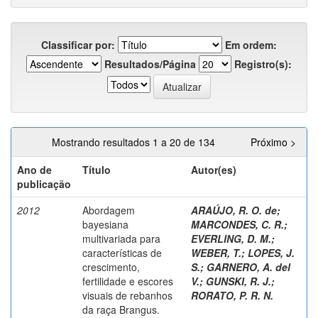
Classificar por:
Em ordem:
Resultados/Página
Registro(s):
Mostrando resultados 1 a 20 de 134
Próximo >
Ano de
Título
Autor(es)
publicação
2012
Abordagem
ARAÚJO, R. O. de
;
bayesiana
MARCONDES, C. R.
;
multivariada para
EVERLING, D. M.
;
características de
WEBER, T.
;
LOPES, J.
crescimento,
S.
;
GARNERO, A. del
fertilidade e escores
V.
;
GUNSKI, R. J.
;
visuais de rebanhos
RORATO, P. R. N.
da raça Brangus.