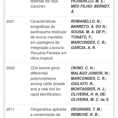
distintas da raça
PICHARILLO, M. E.
;
Canchim.
MÉO FILHO
;
BERNDT,
A.
2021
Características
ROMANELLO, N.
;
ecográficas do
BARRETO, A. DO N.
;
parênquima testicular
SOUSA, M. A. DE P.
;
de touros mantidos
TONATO, F.
;
em pastagens de
MARCONDES, C. R.
;
Integração-Lavoura-
GARCIA, A. R.
Pecuária-Floresta em
clima tropical.
2022
CD4 bovine gene:
OKINO, C. H.
;
differential
MALAGO JUNIOR, W.
;
polymorphisms
MARCONDES, C. R.
;
among cattle breeds
GIGLIOTI, R.
;
and a new tool for
MONTASSIER, H. J.
;
rapid identification.
OLIVEIRA, H. N. DE
;
OLIVEIRA, M. C. de S.
2011
Citogenética aplicada
DEGRANDI, T. M.
;
a conservação de
REIMCHE, R. B.
;