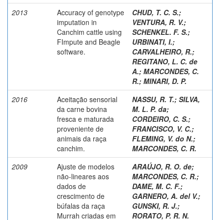
2013
Accuracy of genotype
CHUD, T. C. S.
;
imputation in
VENTURA, R. V.
;
Canchim cattle using
SCHENKEL. F. S.
;
FImpute and Beagle
URBINATI, I.
;
software.
CARVALHEIRO, R.
;
REGITANO, L. C. de
A.
;
MARCONDES, C.
R.
;
MINARI, D. P.
2016
Aceitação sensorial
NASSU, R. T.
;
SILVA,
da carne bovina
M. L. P. da
;
fresca e maturada
CORDEIRO, C. S.
;
proveniente de
FRANCISCO, V. C.
;
animais da raça
FLEMING, V. do N.
;
canchim.
MARCONDES, C. R.
2009
Ajuste de modelos
ARAÚJO, R. O. de
;
não-lineares aos
MARCONDES, C. R.
;
dados de
DAME, M. C. F.
;
crescimento de
GARNERO, A. del V.
;
búfalas da raça
GUNSKI, R. J.
;
Murrah criadas em
RORATO, P. R. N.