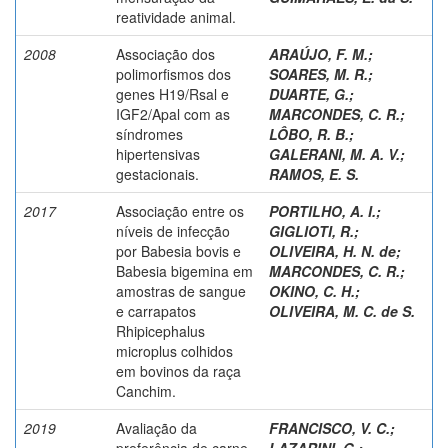
reatividade animal.
2008
Associação dos
ARAÚJO, F. M.
;
polimorfismos dos
SOARES, M. R.
;
genes H19/Rsal e
DUARTE, G.
;
IGF2/Apal com as
MARCONDES, C. R.
;
síndromes
LÔBO, R. B.
;
hipertensivas
GALERANI, M. A. V.
;
gestacionais.
RAMOS, E. S.
2017
Associação entre os
PORTILHO, A. I.
;
níveis de infecção
GIGLIOTI, R.
;
por Babesia bovis e
OLIVEIRA, H. N. de
;
Babesia bigemina em
MARCONDES, C. R.
;
amostras de sangue
OKINO, C. H.
;
e carrapatos
OLIVEIRA, M. C. de S.
Rhipicephalus
microplus colhidos
em bovinos da raça
Canchim.
2019
Avaliação da
FRANCISCO, V. C.
;
preferência de carne
LAZARINI, G.
;