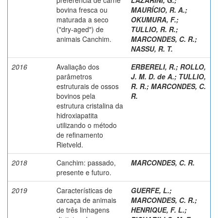
bovina fresca ou
MAURÍCIO, R. A.
;
maturada a seco
OKUMURA, F.
;
("dry-aged") de
TULLIO, R. R.
;
animais Canchim.
MARCONDES, C. R.
;
NASSU, R. T.
2016
Avaliação dos
ERBERELI, R.
;
ROLLO,
parâmetros
J. M. D. de A.
;
TULLIO,
estruturais de ossos
R. R.
;
MARCONDES, C.
bovinos pela
R.
estrutura cristalina da
hidroxiapatita
utilizando o método
de refinamento
Rietveld.
2018
Canchim: passado,
MARCONDES, C. R.
presente e futuro.
2019
Características de
GUERFE, L.
;
carcaça de animais
MARCONDES, C. R.
;
de três linhagens
HENRIQUE, F. L.
;