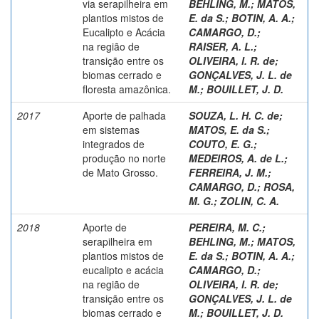
via serapilheira em
BEHLING, M.
;
MATOS,
plantios mistos de
E. da S.
;
BOTIN, A. A.
;
Eucalipto e Acácia
CAMARGO, D.
;
na região de
RAISER, A. L.
;
transição entre os
OLIVEIRA, I. R. de
;
biomas cerrado e
GONÇALVES, J. L. de
floresta amazônica.
M.
;
BOUILLET, J. D.
2017
Aporte de palhada
SOUZA, L. H. C. de
;
em sistemas
MATOS, E. da S.
;
integrados de
COUTO, E. G.
;
produção no norte
MEDEIROS, A. de L.
;
de Mato Grosso.
FERREIRA, J. M.
;
CAMARGO, D.
;
ROSA,
M. G.
;
ZOLIN, C. A.
2018
Aporte de
PEREIRA, M. C.
;
serapilheira em
BEHLING, M.
;
MATOS,
plantios mistos de
E. da S.
;
BOTIN, A. A.
;
eucalipto e acácia
CAMARGO, D.
;
na região de
OLIVEIRA, I. R. de
;
transição entre os
GONÇALVES, J. L. de
biomas cerrado e
M.
;
BOUILLET, J. D.