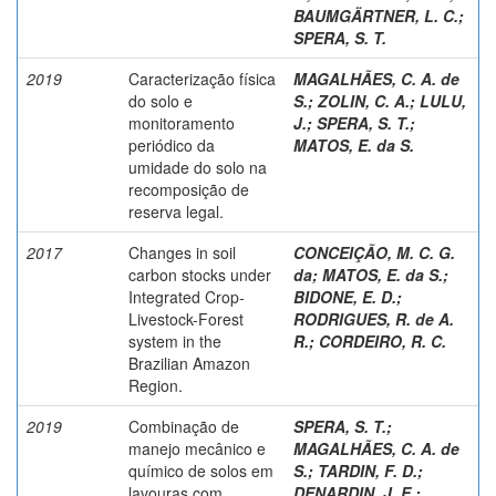
BAUMGÄRTNER, L. C.
;
SPERA, S. T.
2019
Caracterização física
MAGALHÃES, C. A. de
do solo e
S.
;
ZOLIN, C. A.
;
LULU,
monitoramento
J.
;
SPERA, S. T.
;
periódico da
MATOS, E. da S.
umidade do solo na
recomposição de
reserva legal.
2017
Changes in soil
CONCEIÇÃO, M. C. G.
carbon stocks under
da
;
MATOS, E. da S.
;
Integrated Crop-
BIDONE, E. D.
;
Livestock-Forest
RODRIGUES, R. de A.
system in the
R.
;
CORDEIRO, R. C.
Brazilian Amazon
Region.
2019
Combinação de
SPERA, S. T.
;
manejo mecânico e
MAGALHÃES, C. A. de
químico de solos em
S.
;
TARDIN, F. D.
;
lavouras com
DENARDIN, J. E.
;