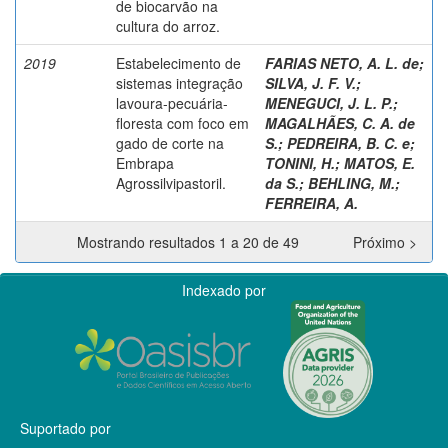
de biocarvão na
cultura do arroz.
2019
Estabelecimento de
FARIAS NETO, A. L. de
;
sistemas integração
SILVA, J. F. V.
;
lavoura-pecuária-
MENEGUCI, J. L. P.
;
floresta com foco em
MAGALHÃES, C. A. de
gado de corte na
S.
;
PEDREIRA, B. C. e
;
Embrapa
TONINI, H.
;
MATOS, E.
Agrossilvipastoril.
da S.
;
BEHLING, M.
;
FERREIRA, A.
Mostrando resultados 1 a 20 de 49
Próximo >
Indexado por
Suportado por