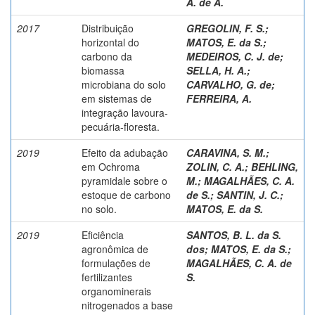
A. de A.
2017
Distribuição
GREGOLIN, F. S.
;
horizontal do
MATOS, E. da S.
;
carbono da
MEDEIROS, C. J. de
;
biomassa
SELLA, H. A.
;
microbiana do solo
CARVALHO, G. de
;
em sistemas de
FERREIRA, A.
integração lavoura-
pecuária-floresta.
2019
Efeito da adubação
CARAVINA, S. M.
;
em Ochroma
ZOLIN, C. A.
;
BEHLING,
pyramidale sobre o
M.
;
MAGALHÃES, C. A.
estoque de carbono
de S.
;
SANTIN, J. C.
;
no solo.
MATOS, E. da S.
2019
Eficiência
SANTOS, B. L. da S.
agronômica de
dos
;
MATOS, E. da S.
;
formulações de
MAGALHÃES, C. A. de
fertilizantes
S.
organominerais
nitrogenados a base