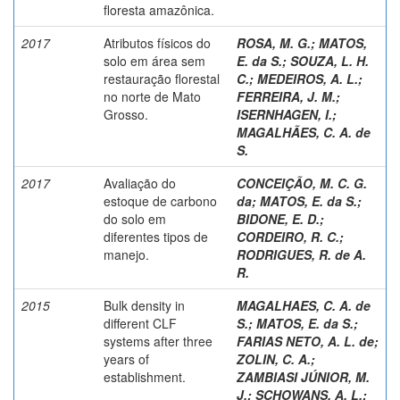
floresta amazônica.
2017
Atributos físicos do
ROSA, M. G.
;
MATOS,
solo em área sem
E. da S.
;
SOUZA, L. H.
restauração florestal
C.
;
MEDEIROS, A. L.
;
no norte de Mato
FERREIRA, J. M.
;
Grosso.
ISERNHAGEN, I.
;
MAGALHÃES, C. A. de
S.
2017
Avaliação do
CONCEIÇÃO, M. C. G.
estoque de carbono
da
;
MATOS, E. da S.
;
do solo em
BIDONE, E. D.
;
diferentes tipos de
CORDEIRO, R. C.
;
manejo.
RODRIGUES, R. de A.
R.
2015
Bulk density in
MAGALHAES, C. A. de
different CLF
S.
;
MATOS, E. da S.
;
systems after three
FARIAS NETO, A. L. de
;
years of
ZOLIN, C. A.
;
establishment.
ZAMBIASI JÚNIOR, M.
J.
;
SCHOWANS, A. L.
;