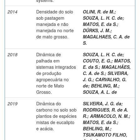
2014
Densidade do solo
OLINI, R. de M.
;
sob pastagem
SOUZA, L. H. C. de
;
manejada e não
MATOS, E. da S.
;
manejada no norte
DÜRKS, J. M.
;
de mato grosso.
MAGALHAES, C. A. de
S.
2018
Dinâmica de
SOUZA, L. H. C. de
;
palhada em
COUTO, E. G.
;
MATOS,
sistemas integrados
E. da S.
;
MAGALHÃES,
de produção
C. A. de S.
;
SILVEIRA,
agropecuária no
J. G.
;
CARVALHO, G.
norte de Mato
de
;
BEHLING, M.
;
Grosso.
SOUZA, A. L. de
2019
Dinâmica do
SILVEIRA, J. G. da
;
carbono no solo sob
RODRIGUES, R. de A.
plantios de espécies
R.
;
ARMACOLO, N. M.
;
mistas de eucalipto
MATOS, E. da S.
;
e acácia.
BEHLING, M.
;
TSUKAMOTO FILHO,