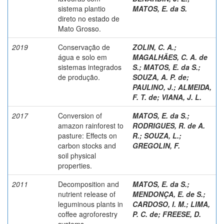
sistema plantio
MATOS, E. da S.
direto no estado de
Mato Grosso.
2019
Conservação de
ZOLIN, C. A.
;
água e solo em
MAGALHÃES, C. A. de
sistemas integrados
S.
;
MATOS, E. da S.
;
de produção.
SOUZA, A. P. de
;
PAULINO, J.
;
ALMEIDA,
F. T. de
;
VIANA, J. L.
2017
Conversion of
MATOS, E. da S.
;
amazon rainforest to
RODRIGUES, R. de A.
pasture: Effects on
R.
;
SOUZA, L.
;
carbon stocks and
GREGOLIN, F.
soil physical
properties.
2011
Decomposition and
MATOS, E. da S.
;
nutrient release of
MENDONÇA, E. de S.
;
leguminous plants in
CARDOSO, I. M.
;
LIMA,
coffee agroforestry
P. C. de
;
FREESE, D.
systems.