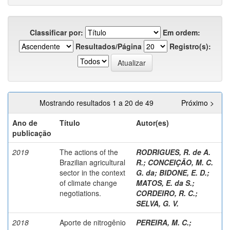
Classificar por:
Em ordem:
Resultados/Página
Registro(s):
Mostrando resultados 1 a 20 de 49
Próximo >
Ano de
Título
Autor(es)
publicação
2019
The actions of the
RODRIGUES, R. de A.
Brazilian agricultural
R.
;
CONCEIÇÃO, M. C.
sector in the context
G. da
;
BIDONE, E. D.
;
of climate change
MATOS, E. da S.
;
negotiations.
CORDEIRO, R. C.
;
SELVA, G. V.
2018
Aporte de nitrogênio
PEREIRA, M. C.
;