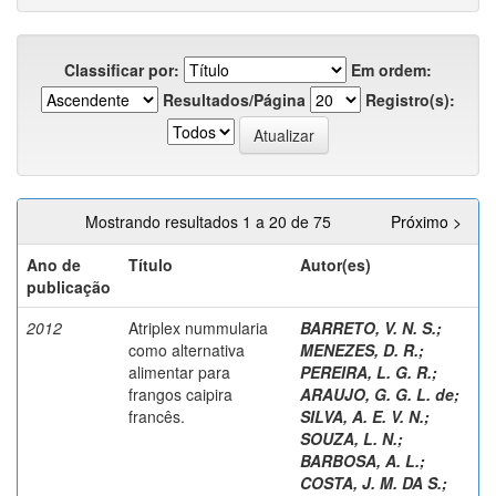
Classificar por:
Em ordem:
Resultados/Página
Registro(s):
Mostrando resultados 1 a 20 de 75
Próximo >
Ano de
Título
Autor(es)
publicação
2012
Atriplex nummularia
BARRETO, V. N. S.
;
como alternativa
MENEZES, D. R.
;
alimentar para
PEREIRA, L. G. R.
;
frangos caipira
ARAUJO, G. G. L. de
;
francês.
SILVA, A. E. V. N.
;
SOUZA, L. N.
;
BARBOSA, A. L.
;
COSTA, J. M. DA S.
;