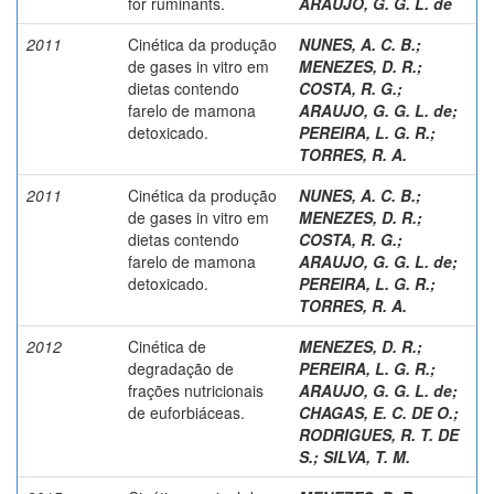
for ruminants.
ARAUJO, G. G. L. de
2011
Cinética da produção
NUNES, A. C. B.
;
de gases in vitro em
MENEZES, D. R.
;
dietas contendo
COSTA, R. G.
;
farelo de mamona
ARAUJO, G. G. L. de
;
detoxicado.
PEREIRA, L. G. R.
;
TORRES, R. A.
2011
Cinética da produção
NUNES, A. C. B.
;
de gases in vitro em
MENEZES, D. R.
;
dietas contendo
COSTA, R. G.
;
farelo de mamona
ARAUJO, G. G. L. de
;
detoxicado.
PEREIRA, L. G. R.
;
TORRES, R. A.
2012
Cinética de
MENEZES, D. R.
;
degradação de
PEREIRA, L. G. R.
;
frações nutricionais
ARAUJO, G. G. L. de
;
de euforbiáceas.
CHAGAS, E. C. DE O.
;
RODRIGUES, R. T. DE
S.
;
SILVA, T. M.