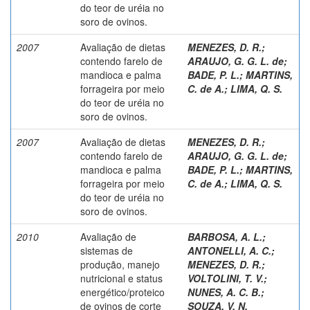
do teor de uréia no
soro de ovinos.
2007
Avaliação de dietas
MENEZES, D. R.
;
contendo farelo de
ARAUJO, G. G. L. de
;
mandioca e palma
BADE, P. L.
;
MARTINS,
forrageira por meio
C. de A.
;
LIMA, Q. S.
do teor de uréia no
soro de ovinos.
2007
Avaliação de dietas
MENEZES, D. R.
;
contendo farelo de
ARAUJO, G. G. L. de
;
mandioca e palma
BADE, P. L.
;
MARTINS,
forrageira por meio
C. de A.
;
LIMA, Q. S.
do teor de uréia no
soro de ovinos.
2010
Avaliação de
BARBOSA, A. L.
;
sistemas de
ANTONELLI, A. C.
;
produção, manejo
MENEZES, D. R.
;
nutricional e status
VOLTOLINI, T. V.
;
energético/proteico
NUNES, A. C. B.
;
de ovinos de corte
SOUZA, V. N.