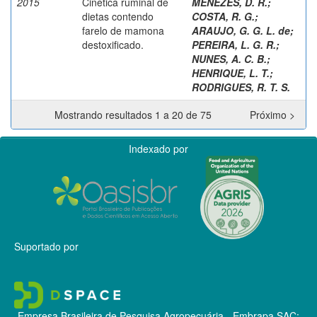
2015
Cinética ruminal de
MENEZES, D. R.
;
dietas contendo
COSTA, R. G.
;
farelo de mamona
ARAUJO, G. G. L. de
;
destoxificado.
PEREIRA, L. G. R.
;
NUNES, A. C. B.
;
HENRIQUE, L. T.
;
RODRIGUES, R. T. S.
Mostrando resultados 1 a 20 de 75
Próximo >
Indexado por
Suportado por
Empresa Brasileira de Pesquisa Agropecuária - Embrapa
SAC: