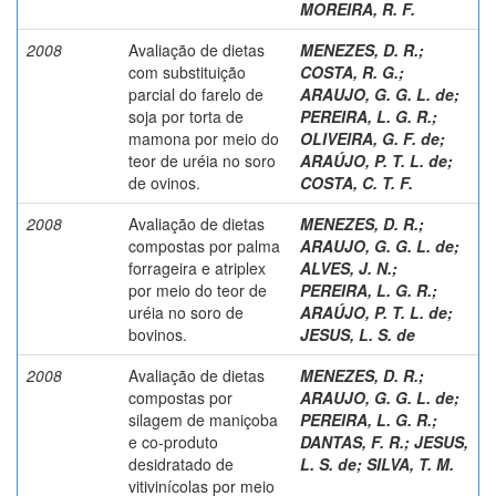
MOREIRA, R. F.
2008
Avaliação de dietas
MENEZES, D. R.
;
com substituição
COSTA, R. G.
;
parcial do farelo de
ARAUJO, G. G. L. de
;
soja por torta de
PEREIRA, L. G. R.
;
mamona por meio do
OLIVEIRA, G. F. de
;
teor de uréia no soro
ARAÚJO, P. T. L. de
;
de ovinos.
COSTA, C. T. F.
2008
Avaliação de dietas
MENEZES, D. R.
;
compostas por palma
ARAUJO, G. G. L. de
;
forrageira e atriplex
ALVES, J. N.
;
por meio do teor de
PEREIRA, L. G. R.
;
uréia no soro de
ARAÚJO, P. T. L. de
;
bovinos.
JESUS, L. S. de
2008
Avaliação de dietas
MENEZES, D. R.
;
compostas por
ARAUJO, G. G. L. de
;
silagem de maniçoba
PEREIRA, L. G. R.
;
e co-produto
DANTAS, F. R.
;
JESUS,
desidratado de
L. S. de
;
SILVA, T. M.
vitivinícolas por meio