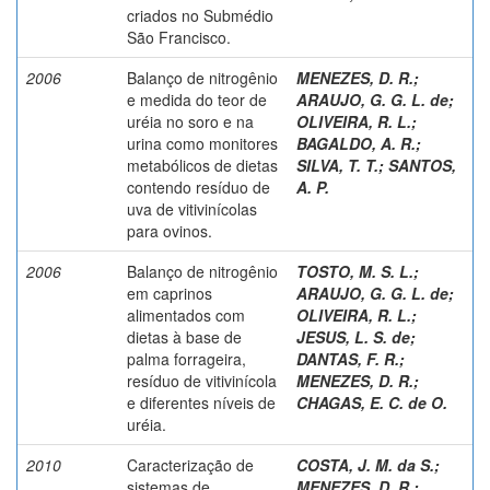
criados no Submédio
São Francisco.
2006
Balanço de nitrogênio
MENEZES, D. R.
;
e medida do teor de
ARAUJO, G. G. L. de
;
uréia no soro e na
OLIVEIRA, R. L.
;
urina como monitores
BAGALDO, A. R.
;
metabólicos de dietas
SILVA, T. T.
;
SANTOS,
contendo resíduo de
A. P.
uva de vitivinícolas
para ovinos.
2006
Balanço de nitrogênio
TOSTO, M. S. L.
;
em caprinos
ARAUJO, G. G. L. de
;
alimentados com
OLIVEIRA, R. L.
;
dietas à base de
JESUS, L. S. de
;
palma forrageira,
DANTAS, F. R.
;
resíduo de vitivinícola
MENEZES, D. R.
;
e diferentes níveis de
CHAGAS, E. C. de O.
uréia.
2010
Caracterização de
COSTA, J. M. da S.
;
sistemas de
MENEZES, D. R.
;