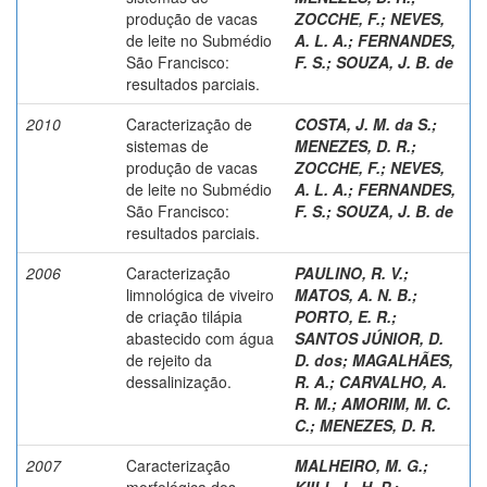
produção de vacas
ZOCCHE, F.
;
NEVES,
de leite no Submédio
A. L. A.
;
FERNANDES,
São Francisco:
F. S.
;
SOUZA, J. B. de
resultados parciais.
2010
Caracterização de
COSTA, J. M. da S.
;
sistemas de
MENEZES, D. R.
;
produção de vacas
ZOCCHE, F.
;
NEVES,
de leite no Submédio
A. L. A.
;
FERNANDES,
São Francisco:
F. S.
;
SOUZA, J. B. de
resultados parciais.
2006
Caracterização
PAULINO, R. V.
;
limnológica de viveiro
MATOS, A. N. B.
;
de criação tilápia
PORTO, E. R.
;
abastecido com água
SANTOS JÚNIOR, D.
de rejeito da
D. dos
;
MAGALHÃES,
dessalinização.
R. A.
;
CARVALHO, A.
R. M.
;
AMORIM, M. C.
C.
;
MENEZES, D. R.
2007
Caracterização
MALHEIRO, M. G.
;
morfológica dos
KIILL, L. H. P.
;