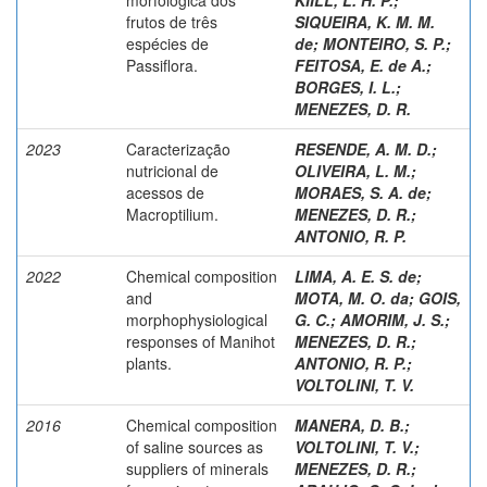
frutos de três
SIQUEIRA, K. M. M.
espécies de
de
;
MONTEIRO, S. P.
;
Passiflora.
FEITOSA, E. de A.
;
BORGES, I. L.
;
MENEZES, D. R.
2023
Caracterização
RESENDE, A. M. D.
;
nutricional de
OLIVEIRA, L. M.
;
acessos de
MORAES, S. A. de
;
Macroptilium.
MENEZES, D. R.
;
ANTONIO, R. P.
2022
Chemical composition
LIMA, A. E. S. de
;
and
MOTA, M. O. da
;
GOIS,
morphophysiological
G. C.
;
AMORIM, J. S.
;
responses of Manihot
MENEZES, D. R.
;
plants.
ANTONIO, R. P.
;
VOLTOLINI, T. V.
2016
Chemical composition
MANERA, D. B.
;
of saline sources as
VOLTOLINI, T. V.
;
suppliers of minerals
MENEZES, D. R.
;