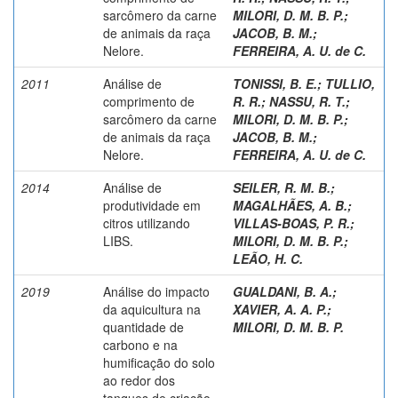
sarcômero da carne
MILORI, D. M. B. P.
;
de animais da raça
JACOB, B. M.
;
Nelore.
FERREIRA, A. U. de C.
2011
Análise de
TONISSI, B. E.
;
TULLIO,
comprimento de
R. R.
;
NASSU, R. T.
;
sarcômero da carne
MILORI, D. M. B. P.
;
de animais da raça
JACOB, B. M.
;
Nelore.
FERREIRA, A. U. de C.
2014
Análise de
SEILER, R. M. B.;
produtividade em
MAGALHÃES, A. B.
;
citros utilizando
VILLAS-BOAS, P. R.
;
LIBS.
MILORI, D. M. B. P.
;
LEÃO, H. C.
2019
Análise do impacto
GUALDANI, B. A.
;
da aquicultura na
XAVIER, A. A. P.
;
quantidade de
MILORI, D. M. B. P.
carbono e na
humificação do solo
ao redor dos
tanques de criação.