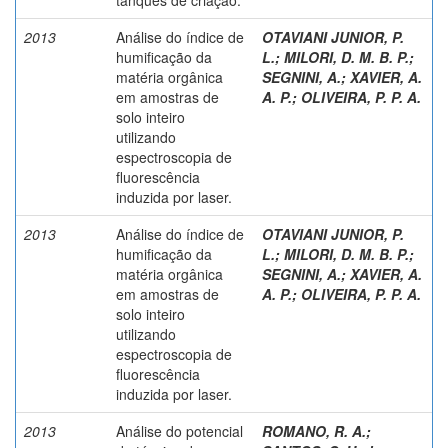
2013
Análise do índice de
OTAVIANI JUNIOR, P.
humificação da
L.
;
MILORI, D. M. B. P.
;
matéria orgânica
SEGNINI, A.; XAVIER, A.
em amostras de
A. P.; OLIVEIRA, P. P. A.
solo inteiro
utilizando
espectroscopia de
fluorescência
induzida por laser.
2013
Análise do índice de
OTAVIANI JUNIOR, P.
humificação da
L.
;
MILORI, D. M. B. P.
;
matéria orgânica
SEGNINI, A.
;
XAVIER, A.
em amostras de
A. P.
;
OLIVEIRA, P. P. A.
solo inteiro
utilizando
espectroscopia de
fluorescência
induzida por laser.
2013
Análise do potencial
ROMANO, R. A.
;