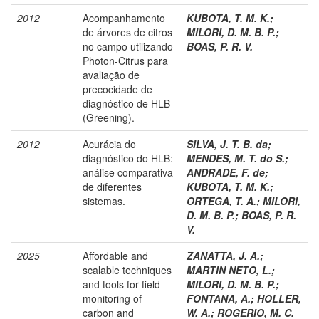
2012
Acompanhamento
KUBOTA, T. M. K.
;
de árvores de citros
MILORI, D. M. B. P.
;
no campo utilizando
BOAS, P. R. V.
Photon-Citrus para
avaliação de
precocidade de
diagnóstico de HLB
(Greening).
2012
Acurácia do
SILVA, J. T. B. da;
diagnóstico do HLB:
MENDES, M. T. do S.;
análise comparativa
ANDRADE, F. de;
de diferentes
KUBOTA, T. M. K.;
sistemas.
ORTEGA, T. A.
;
MILORI,
D. M. B. P.
;
BOAS, P. R.
V.
2025
Affordable and
ZANATTA, J. A.
;
scalable techniques
MARTIN NETO, L.
;
and tools for field
MILORI, D. M. B. P.
;
monitoring of
FONTANA, A.
;
HOLLER,
carbon and
W. A.
;
ROGERIO, M. C.