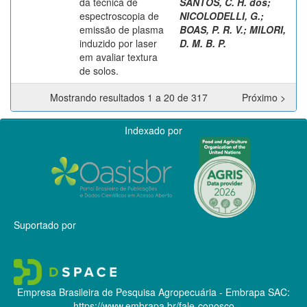
da técnica de
SANTOS, C. H. dos
;
espectroscopia de
NICOLODELLI, G.
;
emissão de plasma
BOAS, P. R. V.
;
MILORI,
induzido por laser
D. M. B. P.
em avaliar textura
de solos.
Mostrando resultados 1 a 20 de 317
Próximo >
Indexado por
Suportado por
Empresa Brasileira de Pesquisa Agropecuária - Embrapa
SAC:
https://www.embrapa.br/fale-conosco