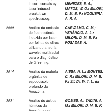
in corn cereals by
MENEZES, E. A.
;
laser induced
MATOS, W. O.
;
MILORI,
breakdown
D. M. B. P.
;
NOGUEIRA,
spectroscopy.
A. R. A.
2009
Análise da emissão
CARVALHO, C. M.
;
de fluorescência
VENÂNCIO, A. L.
;
induzida por laser
MILORI, D. M. B. P.
;
por folhas de citros
POSADAS, A.
utilizando a teoria
wavelet-multifractal
para o diagnóstico
de Greening.
2014
Análise da matéria
AISSA, N. L.; MONTES,
orgânica de
C. R.
;
MILORI, D. M. B.
espodossolo
P.
;
SILVA, W. T. L. da
profundo da
Amazônia.
2021
Análise de ácidos
GOMES, A.
;
TADINI, A.
húmicos da
M.
;
MILORI, D. M. B. P.
Amazônia por