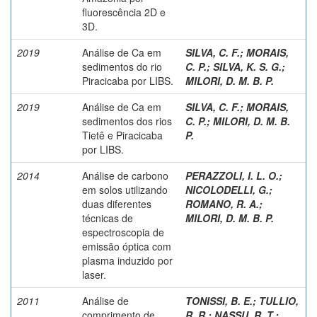
fluorescência 2D e
3D.
2019
Análise de Ca em
SILVA, C. F.
;
MORAIS,
sedimentos do rio
C. P.
;
SILVA, K. S. G.
;
Piracicaba por LIBS.
MILORI, D. M. B. P.
2019
Análise de Ca em
SILVA, C. F.
;
MORAIS,
sedimentos dos rios
C. P.
;
MILORI, D. M. B.
Tietê e Piracicaba
P.
por LIBS.
2014
Análise de carbono
PERAZZOLI, I. L. O.;
em solos utilizando
NICOLODELLI, G.;
duas diferentes
ROMANO, R. A.
;
técnicas de
MILORI, D. M. B. P.
espectroscopia de
emissão óptica com
plasma induzido por
laser.
2011
Análise de
TONISSI, B. E.
;
TULLIO,
comprimento de
R. R.
;
NASSU, R. T.
;