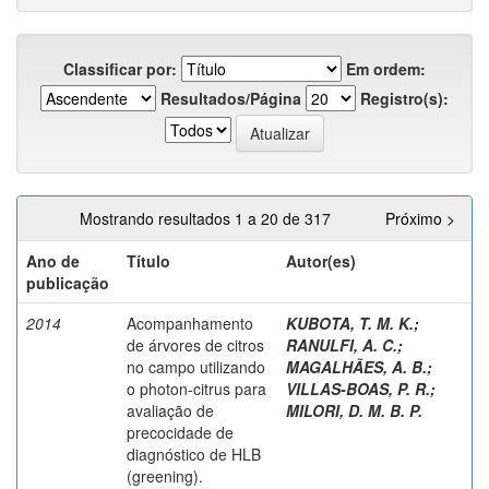
Classificar por:
Em ordem:
Resultados/Página
Registro(s):
Mostrando resultados 1 a 20 de 317
Próximo >
Ano de
Título
Autor(es)
publicação
2014
Acompanhamento
KUBOTA, T. M. K.;
de árvores de citros
RANULFI, A. C.;
no campo utilizando
MAGALHÃES, A. B.
;
o photon-citrus para
VILLAS-BOAS, P. R.
;
avaliação de
MILORI, D. M. B. P.
precocidade de
diagnóstico de HLB
(greening).