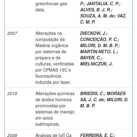
greenhouse gas
P.
;
JANTALIA, C. P.
;
data.
ALVES, B. J. R.
;
SOUZA, A. M. de
;
VAZ,
C. M. P.
2007
Alterações na
DIECKOW, J.
;
composição da
CONCEIÇÃO, P. C.
;
Matéria orgânica
MILORI, D. M. B. P.
;
por sistemas de
MARTIN-NETO, L.
;
preparo e de
BAYER, C.
;
culturas, verificadas
MIELNICZUK, J.
por CPMAS 13C e
fluorescência
induzida por laser.
2019
Alterações químicas
BRIEDIS, C.
;
MORAES
de ácidos húmicos
SÁ, J. C. de
;
MILORI, D.
promovidas por
M. B. P.
sistemas de manejo
em solos
subtropicais.
2008
Analysis de [of] Ca
FERREIRA, E. C.
;