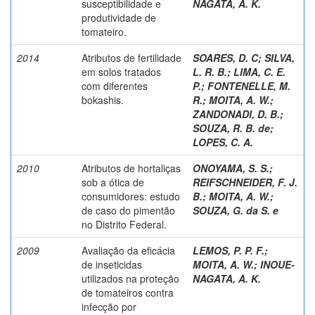
susceptibilidade e
NAGATA, A. K.
produtividade de
tomateiro.
2014
Atributos de fertilidade
SOARES, D. C
;
SILVA,
em solos tratados
L. R. B.
;
LIMA, C. E.
com diferentes
P.
;
FONTENELLE, M.
bokashis.
R.
;
MOITA, A. W.
;
ZANDONADI, D. B.
;
SOUZA, R. B. de
;
LOPES, C. A.
2010
Atributos de hortaliças
ONOYAMA, S. S.
;
sob a ótica de
REIFSCHNEIDER, F. J.
consumidores: estudo
B.
;
MOITA, A. W.
;
de caso do pimentão
SOUZA, G. da S. e
no Distrito Federal.
2009
Avaliação da eficácia
LEMOS, P. P. F.
;
de inseticidas
MOITA, A. W.
;
INOUE-
utilizados na proteção
NAGATA, A. K.
de tomateiros contra
infecção por