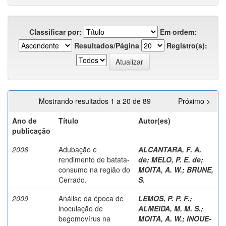
Classificar por:
Em ordem:
Resultados/Página
Registro(s):
Mostrando resultados 1 a 20 de 89
Próximo >
Ano de
Título
Autor(es)
publicação
2006
Adubação e
ALCANTARA, F. A.
rendimento de batata-
de
;
MELO, P. E. de
;
consumo na região do
MOITA, A. W.
;
BRUNE,
Cerrado.
S.
2009
Análise da época de
LEMOS, P. P. F.
;
inoculação de
ALMEIDA, M. M. S.
;
begomovírus na
MOITA, A. W.
;
INOUE-