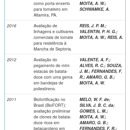
como porta-enxerto
MOITA, A. W.
;
para tomateiro em
SCHWAMKE, A.
Altamira, PA.
2016
Avaliação de
REIS, J. P. M.
;
linhagens e cultivares
VALENTIN, P. H. G.
;
comerciais de tomate
MOITA, A. W.
;
REIS, A.
para resistência à
Mancha de Septoria.
2012
Avaliação do
VALENTE, A. F.
;
pegamento de mini-
ALVES, R. C.
;
SOUZA,
estacas de batata-
J. M.
;
FERNANDES, F.
doce com uma gema
R.
;
AMARO, G. B.
;
em bandejas de
MOITA, A. W.
poliestireno.
2011
Biofortificação no
MELO, W. F. de
;
Brasil (BioFORT):
SILVA, J. B. C. da
;
avaliação preliminar
GOMES, L. M.
;
de clones de batata-
MOITA, A. W.
;
doce ricos em
AMARO, G. B.
;
betacaroteno em
FERNANDES, F. R.
;