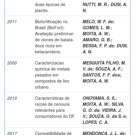
duas épocas de
NUTTI, M. R.
;
DUSI, A.
plantio.
N.
2011
Biofortificação no
MELO, W. F. de
;
Brasil (BioFort):
GOMES, L. M.
;
Avaliação preliminar
MOITA, A. W.
;
de clones de batata-
AMARO, G. B.
;
doce ricos em
BESSA, F. P. de
;
DUSI,
betacaroteno.
A. N.
2000
Caracterizacao
MESQUITA FILHO, M.
quimica de metais
V. de
;
SOUZA, A. F.
;
pesados em
SANTOS, F. F. dos
;
compostos de lixo
MOITA, A. W.
urbano.
2010
Características de
ONOYAMA, S. S.
;
raízes de cenoura
MOITA, A. W.
;
SILVA,
relevantes para
G. O. da
;
VIEIRA, J.
consumidores do DF.
V.
;
SOUZA, G. da S. e
;
LOPES, C. A.
2017
Compatibilidade de
MENDONCA, J. L. de
;