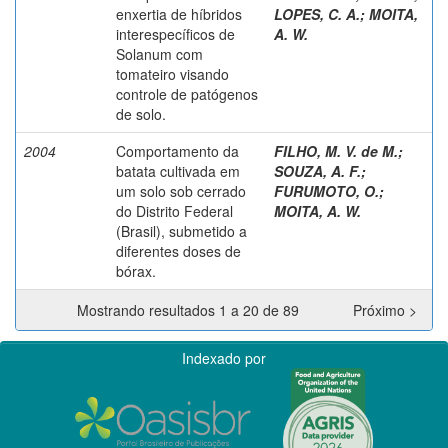
enxertia de híbridos
LOPES, C. A.
;
MOITA,
interespecíficos de
A. W.
Solanum com
tomateiro visando
controle de patógenos
de solo.
2004
Comportamento da
FILHO, M. V. de M.
;
batata cultivada em
SOUZA, A. F.
;
um solo sob cerrado
FURUMOTO, O.
;
do Distrito Federal
MOITA, A. W.
(Brasil), submetido a
diferentes doses de
bórax.
Mostrando resultados 1 a 20 de 89
Próximo >
Indexado por