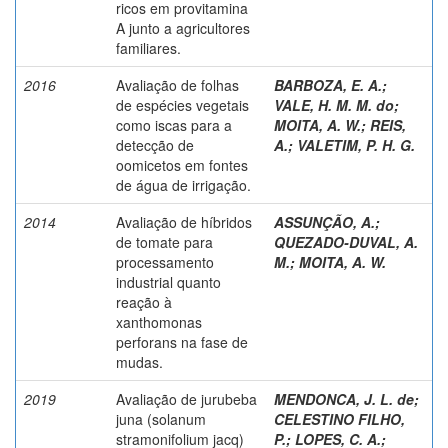
ricos em provitamina
A junto a agricultores
familiares.
2016
Avaliação de folhas
BARBOZA, E. A.
;
de espécies vegetais
VALE, H. M. M. do
;
como iscas para a
MOITA, A. W.
;
REIS,
detecção de
A.
;
VALETIM, P. H. G.
oomicetos em fontes
de água de irrigação.
2014
Avaliação de híbridos
ASSUNÇÃO, A.
;
de tomate para
QUEZADO-DUVAL, A.
processamento
M.
;
MOITA, A. W.
industrial quanto
reação à
xanthomonas
perforans na fase de
mudas.
2019
Avaliação de jurubeba
MENDONCA, J. L. de
;
juna (solanum
CELESTINO FILHO,
stramonifolium jacq)
P.
;
LOPES, C. A.
;