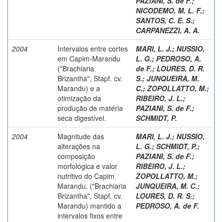
PAZIANI, S. de F.
;
NICODEMO, M. L. F.
;
SANTOS, C. E. S.
;
CARPANEZZI, A. A.
2004
Intervalos entre cortes
MARI, L. J.
;
NUSSIO,
em Capim-Marandu
L. G.
;
PEDROSO, A.
("Brachiaria
de F.
;
LOURES, D. R.
Brizantha", Stapf. cv.
S.
;
JUNQUEIRA, M.
Marandu) e a
C.
;
ZOPOLLATTO, M.
;
otimização da
RIBEIRO, J. L.
;
produção de matéria
PAZIANI, S. de F.
;
seca digestível.
SCHMIDT, P.
2004
Magnitude das
MARI, L. J.
;
NUSSIO,
alterações na
L. G.
;
SCHMIDT, P.
;
composição
PAZIANI, S. de F.
;
morfológica e valor
RIBEIRO, J. L.
;
nutritivo do Capim
ZOPOLLATTO, M.
;
Marandu. ("Brachiaria
JUNQUEIRA, M. C.
;
Brizantha", Stapf. cv.
LOURES, D. R. S.
;
Marandu) mantido a
PEDROSO, A. de F.
intervalos fixos entre