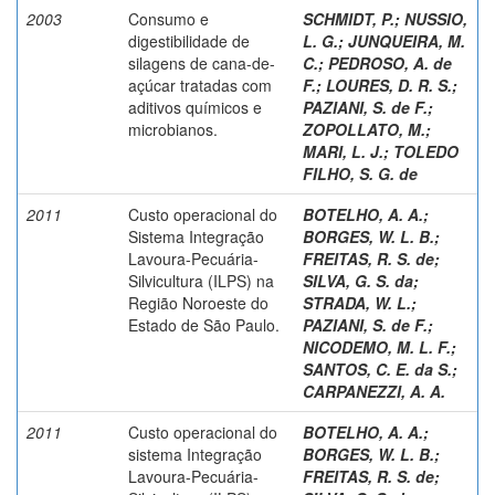
2003
Consumo e
SCHMIDT, P.
;
NUSSIO,
digestibilidade de
L. G.
;
JUNQUEIRA, M.
silagens de cana-de-
C.
;
PEDROSO, A. de
açúcar tratadas com
F.
;
LOURES, D. R. S.
;
aditivos químicos e
PAZIANI, S. de F.
;
microbianos.
ZOPOLLATO, M.
;
MARI, L. J.
;
TOLEDO
FILHO, S. G. de
2011
Custo operacional do
BOTELHO, A. A.
;
Sistema Integração
BORGES, W. L. B.
;
Lavoura-Pecuária-
FREITAS, R. S. de
;
Silvicultura (ILPS) na
SILVA, G. S. da
;
Região Noroeste do
STRADA, W. L.
;
Estado de São Paulo.
PAZIANI, S. de F.
;
NICODEMO, M. L. F.
;
SANTOS, C. E. da S.
;
CARPANEZZI, A. A.
2011
Custo operacional do
BOTELHO, A. A.
;
sistema Integração
BORGES, W. L. B.
;
Lavoura-Pecuária-
FREITAS, R. S. de
;