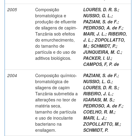
2005
Composição
LOURES, D. R. S.
;
bromatológica e
NUSSIO, G. L.
;
produção de efluente
PAZIANI, S. de F.
;
de silagens de capim-
PEDROSO, A. de F.
;
Tanzânia sob efeitos
MARI, J. L.
;
RIBEIRO,
do emurchecimento,
J. L.
;
ZOPOLLATTO,
do tamanho de
M.
;
SCHMIDT, P.
;
partícula e do uso de
JUNQUEIRA, M. C.
;
aditivos biológicos.
PACKER, I. U.
;
CAMPOS, F, P. de
2004
Composição químico-
PAZIANI, S. de F.
;
bromatológica de
NUSSIO, L. G.
;
silagens de capim
LOURES, D. R. S.
;
Tanzânia submetida a
RIBEIRO, J. L.
;
alterações no teor de
IGARASI, M. S.
;
matéria seca,
PEDROSO, A. de F.
;
tamanho de partícula
COELHO, R. M.
;
e uso de inoculante
MARI, L. J.
;
bacteriano na
ZOPOLLATTO, M.
;
ensilagem.
SCHMIDT, P.