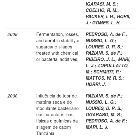
IGARASI, M. S.
;
COELHO, R. M.
;
PACKER, I. H.
;
HORII,
J.
;
GOMES, L. H.
2008
Fermentation, losses,
PEDROSO, A. de F.
;
and aerobic stability of
NUSSIO, L. G.
;
sugarcane silages
LOURES, D. R. S.
;
treated with chemical
PAZIANI, S. de F.
;
or bacterial additives.
RIBEIRO, J. L.
;
MARI,
L. J.
;
ZOPOLLATTO,
M.
;
SCHMIDT, P.
;
MATTOS, W. R. S.
;
HORRI, J.
2006
Influência do teor de
PAZIANI, S. de F.
;
matéria seca e do
NUSSIO, L. G.
;
inoculante bacteriano
LOURES, D. R. S.
;
nas características
OGARASO, M. S.
;
físicas e químicas da
PEDROSO, A. de F.
;
silagem de capim
MARI, L. J.
Tanzânia.