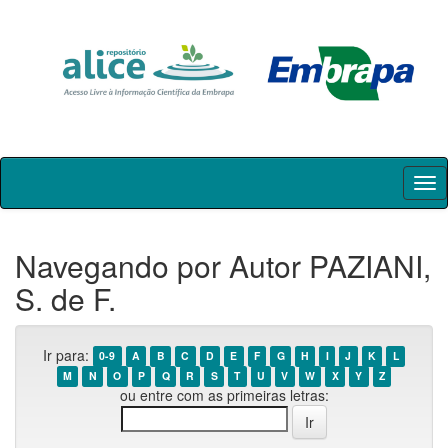
Skip
navigation
Navegando por Autor PAZIANI,
S. de F.
Ir para:
0-9
A
B
C
D
E
F
G
H
I
J
K
L
M
N
O
P
Q
R
S
T
U
V
W
X
Y
Z
ou entre com as primeiras letras: