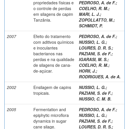
propriedades físicas e
PEDROSO, A. de F.
;
o controle de perdas
COELHO, R. M.
;
em silagens de capim
MARI, L. J.
;
Tanzânia.
ZOPOLLATTO, M.
;
SCHMIDT, P.
2007
Efeito do tratamento
PEDROSO, A. de F.
;
com aditivos químicos
NUSSIO, L. G.
;
e inoculantes
LOURES, D. R. S.
;
bacterianos nas
PAZIANI, S. de F.
;
perdas e na qualidade
IGARASI, M. S.
;
de silagens de cana-
COELHO, R. M.
;
de-açúcar.
HORII, J.
;
RODRIGUES, A. de A.
2002
Ensilagem de capins
NUSSIO, L. G.
;
tropicais.
PAZIANI, S. de F.
;
NUSSIO, C. M. B.
2005
Fermentation and
PEDROSO, A. de F.
;
epiphytic microflora
NUSSIO, L. G.
;
dynamics in sugar
PAZIANI, S. de F.
;
cane silage.
LOURES, D. R. S.
;