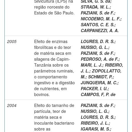
Silvicultura (ILPS) na
SILVA, G. S. da
;
região noroeste do
STRADA, W. L.
;
Estado de São Paulo.
PAZIANI, S. de F.
;
NICODEMO, M. L. F.
;
SANTOS, C. E. S.
;
CARPANEZZI, A. A.
2005
Efeito de enzimas
LOURES, D. R. S.
;
fibrolíticas e do teor
NUSSIO, G. L.
;
de matéria seca em
PAZIANI, S. de F.
;
silagens de Capim-
PEDROSO, A. de F.
;
Tanzânia sobre os
MARI, L. J.
;
RIBEIRO,
parâmetros ruminais,
J. L.
;
ZOPOLLATTO,
o comportamento
M.
;
SCHMIDT, P.
;
ingestivo e a digestão
JUNQUEIRA, M. C.
;
de nutrientes, em
PACKER, I. U.
;
bovinos.
CAMPOS, F, P. de
2004
Efeito do tamanho de
PAZIANI, S. de F.
;
partícula, teor de
NUSSIO, L. G.
;
matéria seca e
LOURES, D. R. S.
;
inoculante bacteriano
RIBEIRO, J. L.
;
sobre as
IGARASI, M. S.
;