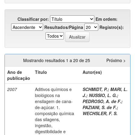
Classificar por:
Em ordem:
Resultados/Página
Registro(s):
Mostrando resultados 1 a 20 de 25
Próximo >
Ano de
Título
Autor(es)
publicação
2007
Aditivos químicos e
SCHMIDT, P.
;
MARI, L.
biológicos na
J.
;
NUSSIO, L. G.
;
ensilagem de cana-
PEDROSO, A. de F.
;
de-açúcar. 1.
PAZIANI, S. de F.
;
composição química
WECHSLER, F. S.
das silagens,
ingestão,
digestibilidade e