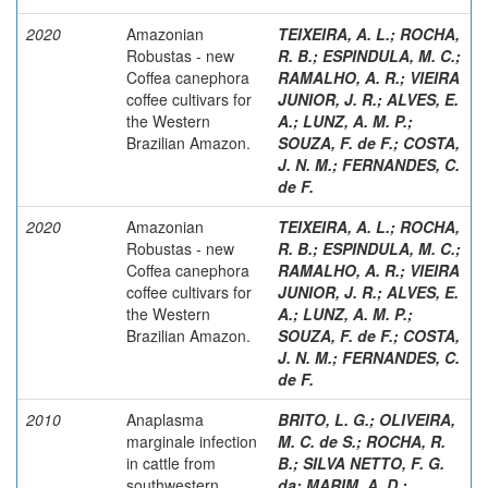
2020
Amazonian
TEIXEIRA, A. L.
;
ROCHA,
Robustas - new
R. B.
;
ESPINDULA, M. C.
;
Coffea canephora
RAMALHO, A. R.
;
VIEIRA
coffee cultivars for
JUNIOR, J. R.
;
ALVES, E.
the Western
A.
;
LUNZ, A. M. P.
;
Brazilian Amazon.
SOUZA, F. de F.
;
COSTA,
J. N. M.
;
FERNANDES, C.
de F.
2020
Amazonian
TEIXEIRA, A. L.
;
ROCHA,
Robustas - new
R. B.
;
ESPINDULA, M. C.
;
Coffea canephora
RAMALHO, A. R.
;
VIEIRA
coffee cultivars for
JUNIOR, J. R.
;
ALVES, E.
the Western
A.
;
LUNZ, A. M. P.
;
Brazilian Amazon.
SOUZA, F. de F.
;
COSTA,
J. N. M.
;
FERNANDES, C.
de F.
2010
Anaplasma
BRITO, L. G.
;
OLIVEIRA,
marginale infection
M. C. de S.
;
ROCHA, R.
in cattle from
B.
;
SILVA NETTO, F. G.
southwestern
da
;
MARIM, A. D.
;