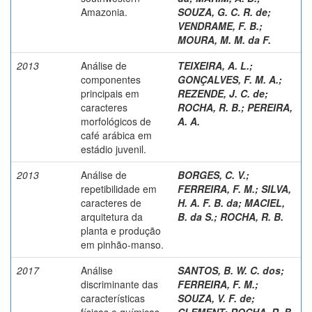
Amazonia.
SOUZA, G. C. R. de
;
VENDRAME, F. B.
;
MOURA, M. M. da F.
2013
Análise de
TEIXEIRA, A. L.
;
componentes
GONÇALVES, F. M. A.
;
principais em
REZENDE, J. C. de
;
caracteres
ROCHA, R. B.
;
PEREIRA,
morfológicos de
A. A.
café arábica em
estádio juvenil.
2013
Análise de
BORGES, C. V.
;
repetibilidade em
FERREIRA, F. M.
;
SILVA,
caracteres de
H. A. F. B. da
;
MACIEL,
arquitetura da
B. da S.
;
ROCHA, R. B.
planta e produção
em pinhão-manso.
2017
Análise
SANTOS, B. W. C. dos
;
discriminante das
FERREIRA, F. M.
;
características
SOUZA, V. F. de
;
físicas e químicas
CLEMENT
;
ROCHA, R. B.