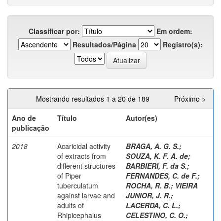
Classificar por:
Em ordem:
Resultados/Página
Registro(s):
Mostrando resultados 1 a 20 de 189
Próximo >
Ano de
Título
Autor(es)
publicação
2018
Acaricidal activity
BRAGA, A. G. S.
;
of extracts from
SOUZA, K. F. A. de
;
different structures
BARBIERI, F. da S.
;
of Piper
FERNANDES, C. de F.
;
tuberculatum
ROCHA, R. B.
;
VIEIRA
against larvae and
JUNIOR, J. R.
;
adults of
LACERDA, C. L.
;
Rhipicephalus
CELESTINO, C. O.
;