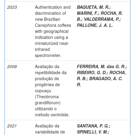
2023
Authentication and
BAQUETA, M. R.
;
discrimination of
MARINI, F.
;
ROCHA, R.
new Brazilian
B.
;
VALDERRAMA, P.
;
Canephora coffees
PALLONE, J. A. L.
with geographical
indication using a
miniaturized near-
infrared
spectrometer.
2008
Avaliação da
FERREIRA, M. das G. R.
;
repetibilidade da
RIBEIRO, G. D.
;
ROCHA,
produção de
R. B.
;
BRAGADO, A. C.
progênies de
R.
cupuaçu
(Theobroma
grandiflorum)
utilizando o
método centróide.
2021
Avaliação da
SANTANA, P. G.
;
variabilidade de
SPINELLI, V. M.
;