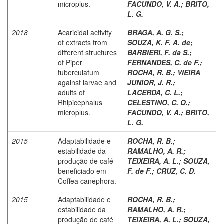
microplus.
FACUNDO, V. A.
;
BRITO,
L. G.
2018
Acaricidal activity
BRAGA, A. G. S.
;
of extracts from
SOUZA, K. F. A. de
;
different structures
BARBIERI, F. da S.
;
of Piper
FERNANDES, C. de F.
;
tuberculatum
ROCHA, R. B.
;
VIEIRA
against larvae and
JUNIOR, J. R.
;
adults of
LACERDA, C. L.
;
Rhipicephalus
CELESTINO, C. O.
;
microplus.
FACUNDO, V. A.
;
BRITO,
L. G.
2015
Adaptabilidade e
ROCHA, R. B.
;
estabilidade da
RAMALHO, A. R.
;
produção de café
TEIXEIRA, A. L.
;
SOUZA,
beneficiado em
F. de F.
;
CRUZ, C. D.
Coffea canephora.
2015
Adaptabilidade e
ROCHA, R. B.
;
estabilidade da
RAMALHO, A. R.
;
produção de café
TEIXEIRA, A. L.
;
SOUZA,