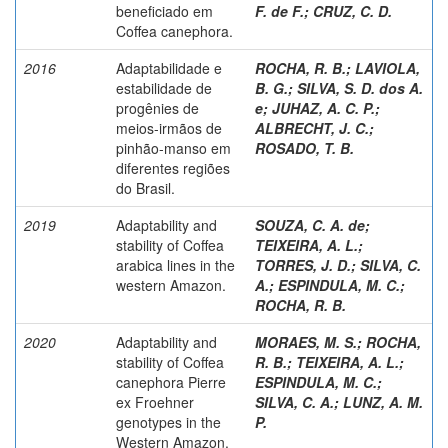
beneficiado em
F. de F.
;
CRUZ, C. D.
Coffea canephora.
2016
Adaptabilidade e
ROCHA, R. B.
;
LAVIOLA,
estabilidade de
B. G.
;
SILVA, S. D. dos A.
progênies de
e
;
JUHAZ, A. C. P.
;
meios-irmãos de
ALBRECHT, J. C.
;
pinhão-manso em
ROSADO, T. B.
diferentes regiões
do Brasil.
2019
Adaptability and
SOUZA, C. A. de
;
stability of Coffea
TEIXEIRA, A. L.
;
arabica lines in the
TORRES, J. D.
;
SILVA, C.
western Amazon.
A.
;
ESPINDULA, M. C.
;
ROCHA, R. B.
2020
Adaptability and
MORAES, M. S.
;
ROCHA,
stability of Coffea
R. B.
;
TEIXEIRA, A. L.
;
canephora Pierre
ESPINDULA, M. C.
;
ex Froehner
SILVA, C. A.
;
LUNZ, A. M.
genotypes in the
P.
Western Amazon.