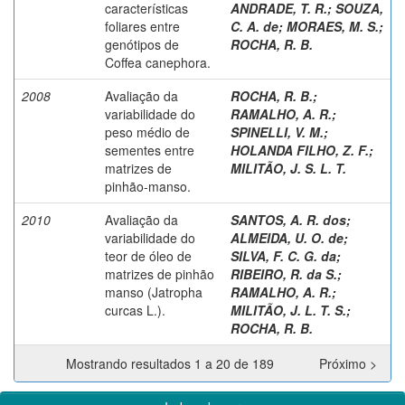
características
ANDRADE, T. R.
;
SOUZA,
foliares entre
C. A. de
;
MORAES, M. S.
;
genótipos de
ROCHA, R. B.
Coffea canephora.
2008
Avaliação da
ROCHA, R. B.
;
variabilidade do
RAMALHO, A. R.
;
peso médio de
SPINELLI, V. M.
;
sementes entre
HOLANDA FILHO, Z. F.
;
matrizes de
MILITÃO, J. S. L. T.
pinhão-manso.
2010
Avaliação da
SANTOS, A. R. dos
;
variabilidade do
ALMEIDA, U. O. de
;
teor de óleo de
SILVA, F. C. G. da
;
matrizes de pinhão
RIBEIRO, R. da S.
;
manso (Jatropha
RAMALHO, A. R.
;
curcas L.).
MILITÃO, J. L. T. S.
;
ROCHA, R. B.
Mostrando resultados 1 a 20 de 189
Próximo >