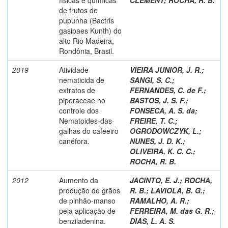
de frutos de
pupunha (Bactris
gasipaes Kunth) do
alto Rio Madeira,
Rondônia, Brasil.
2019
Atividade
VIEIRA JUNIOR, J. R.
;
nematicida de
SANGI, S. C.
;
extratos de
FERNANDES, C. de F.
;
piperaceae no
BASTOS, J. S. F.
;
controle dos
FONSECA, A. S. da
;
Nematoides-das-
FREIRE, T. C.
;
galhas do cafeeiro
OGRODOWCZYK, L.
;
canéfora.
NUNES, J. D. K.
;
OLIVEIRA, K. C. C.
;
ROCHA, R. B.
2012
Aumento da
JACINTO, E. J.
;
ROCHA,
produção de grãos
R. B.
;
LAVIOLA, B. G.
;
de pinhão-manso
RAMALHO, A. R.
;
pela aplicação de
FERREIRA, M. das G. R.
;
benziladenina.
DIAS, L. A. S.