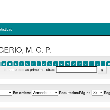
atísticas
ERIO, M. C. P.
C
D
E
F
G
H
I
J
K
L
M
N
O
P
Q
R
S
T
U
ou entre com as primeiras letras:
Em ordem:
Resultados/Página
Reg