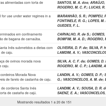
iras alimentadas com torta de
SANTOS, M. A. dos
;
ARAÚJO, 
ROGERIO, M. C. P.
;
LUCAS, R.
 for use under water regimes in a
MARANHÃO, S. R.
;
POMPEU, R.
FONTINELE, R. G.
;
LOPES, M. 
GUEDES, F. L.
 terminados em confinamento
CARVALHO, R. de S.
;
GOMES, J
são de bagana de carnaúba.
BOMFIM, M. A. D.
;
ROGERIO, M
Santa Inês submetidos a dietas com
OLIVEIRA, D. P. de
;
SILVA, P. H
 de caju.
LAMDIM, A. V.
;
VASCONCELOS,
caça de ovinos morada nova
SILVA, A. C. F. da
;
GOMES, D. 
 caju.
ROGERIO, M. C. P.
;
LANDIM, A.
e cordeiros Morada Nova
LANDIN, A. V.
;
GOMES, D. P.
;
S
eis de farelo de castanha de caju.
G.
;
VASCONCELOS, A. M. de
;
e de corderos Santa Inés
LANDIM, A. V.
;
SOUSA, D. R. d
torta de castaña de cajú.
SAENZ, E. A.
;
VASCONCELOS, 
Mostrando resultados 1 a 20 de 151