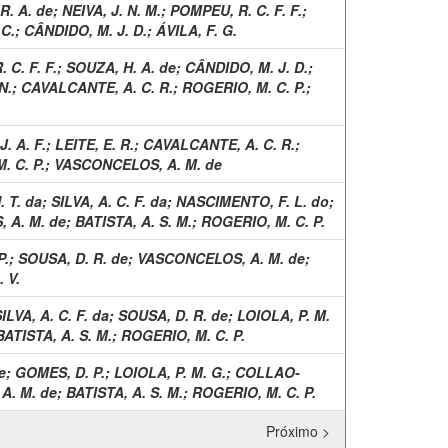
R. A. de
;
NEIVA, J. N. M.
;
POMPEU, R. C. F. F.
;
 C.
;
CÂNDIDO, M. J. D.
;
ÁVILA, F. G.
 C. F. F.
;
SOUZA, H. A. de
;
CÂNDIDO, M. J. D.
;
N.
;
CAVALCANTE, A. C. R.
;
ROGERIO, M. C. P.
;
. A. F.
;
LEITE, E. R.
;
CAVALCANTE, A. C. R.
;
. C. P.
;
VASCONCELOS, A. M. de
. T. da
;
SILVA, A. C. F. da
;
NASCIMENTO, F. L. do
;
 A. M. de
;
BATISTA, A. S. M.
;
ROGERIO, M. C. P.
P.
;
SOUSA, D. R. de
;
VASCONCELOS, A. M. de
;
 V.
ILVA, A. C. F. da
;
SOUSA, D. R. de
;
LOIOLA, P. M.
BATISTA, A. S. M.
;
ROGERIO, M. C. P.
e
;
GOMES, D. P.
;
LOIOLA, P. M. G.
;
COLLAO-
A. M. de
;
BATISTA, A. S. M.
;
ROGERIO, M. C. P.
Próximo >