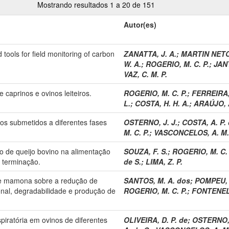
Mostrando resultados 1 a 20 de 151
Autor(es)
tools for field monitoring of carbon
ZANATTA, J. A.
;
MARTIN NETO
W. A.
;
ROGERIO, M. C. P.
;
JANT
VAZ, C. M. P.
 caprinos e ovinos leiteiros.
ROGERIO, M. C. P.
;
FERREIRA, 
L.
;
COSTA, H. H. A.
;
ARAÚJO, A
eiros submetidos a diferentes fases
OSTERNO, J. J.
;
COSTA, A. P.
M. C. P.
;
VASCONCELOS, A. M.
o de queijo bovino na alimentação
SOUZA, F. S.
;
ROGERIO, M. C. 
 terminação.
de S.
;
LIMA, Z. P.
 de mamona sobre a redução de
SANTOS, M. A. dos
;
POMPEU, R
cional, degradabilidade e produção de
ROGERIO, M. C. P.
;
FONTENELE
piratória em ovinos de diferentes
OLIVEIRA, D. P. de
;
OSTERNO, 