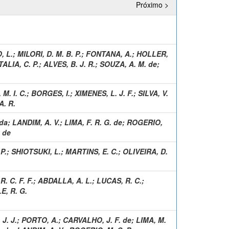
Próximo >
, L.
;
MILORI, D. M. B. P.
;
FONTANA, A.
;
HOLLER,
ALIA, C. P.
;
ALVES, B. J. R.
;
SOUZA, A. M. de
;
M. I. C.
;
BORGES, I.
;
XIMENES, L. J. F.
;
SILVA, V.
. R.
 da
;
LANDIM, A. V.
;
LIMA, F. R. G. de
;
ROGERIO,
 de
P.
;
SHIOTSUKI, L.
;
MARTINS, E. C.
;
OLIVEIRA, D.
. C. F. F.
;
ABDALLA, A. L.
;
LUCAS, R. C.
;
, R. G.
J. J.
;
PORTO, A.
;
CARVALHO, J. F. de
;
LIMA, M.