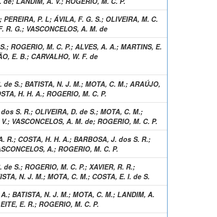
 de
;
LANDIM, A. V.
;
ROGERIO, M. C. P.
;
PEREIRA, P. L
;
ÁVILA, F. G. S.
;
OLIVEIRA, M. C.
. R. G.
;
VASCONCELOS, A. M. de
S.
;
ROGERIO, M. C. P.
;
ALVES, A. A.
;
MARTINS, E.
, E. B.
;
CARVALHO, W. F. de
 de S.
;
BATISTA, N. J. M.
;
MOTA, C. M.
;
ARAÚJO,
STA, H. H. A.
;
ROGERIO, M. C. P.
dos S. R.
;
OLIVEIRA, D. de S.
;
MOTA, C. M.
;
 V.
;
VASCONCELOS, A. M. de
;
ROGERIO, M. C. P.
. R.
;
COSTA, H. H. A.
;
BARBOSA, J. dos S. R.
;
ASCONCELOS, A.
;
ROGERIO, M. C. P.
 de S.
;
ROGERIO, M. C. P.
;
XAVIER, R. R.
;
ISTA, N. J. M.
;
MOTA, C. M.
;
COSTA, E. I. de S.
 A.
;
BATISTA, N. J. M.
;
MOTA, C. M.
;
LANDIM, A.
EITE, E. R.
;
ROGERIO, M. C. P.