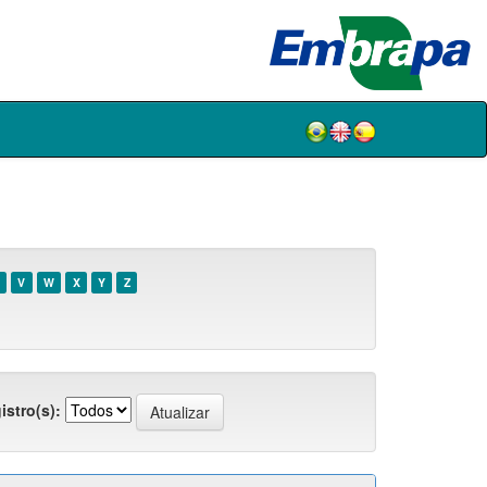
V
W
X
Y
Z
istro(s):