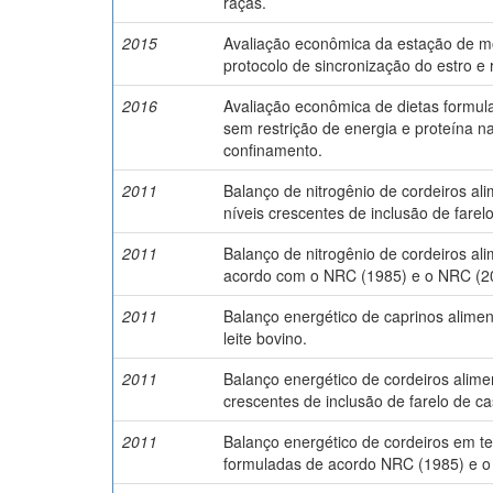
raças.
2015
Avaliação econômica da estação de mo
protocolo de sincronização do estro e 
2016
Avaliação econômica de dietas formu
sem restrição de energia e proteína n
confinamento.
2011
Balanço de nitrogênio de cordeiros a
níveis crescentes de inclusão de farel
2011
Balanço de nitrogênio de cordeiros al
acordo com o NRC (1985) e o NRC (2
2011
Balanço energético de caprinos alime
leite bovino.
2011
Balanço energético de cordeiros alime
crescentes de inclusão de farelo de ca
2011
Balanço energético de cordeiros em t
formuladas de acordo NRC (1985) e o