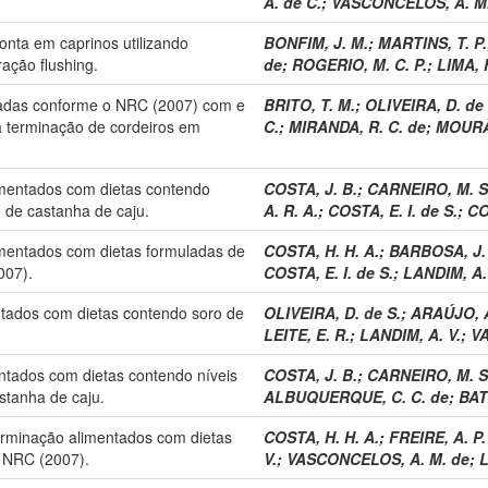
A. de C.
;
VASCONCELOS, A. M.
nta em caprinos utilizando
BONFIM, J. M.
;
MARTINS, T. P.
ração flushing.
de
;
ROGERIO, M. C. P.
;
LIMA, F
ladas conforme o NRC (2007) com e
BRITO, T. M.
;
OLIVEIRA, D. de 
a terminação de cordeiros em
C.
;
MIRANDA, R. C. de
;
MOURÃO
limentados com dietas contendo
COSTA, J. B.
;
CARNEIRO, M. S.
o de castanha de caju.
A. R. A.
;
COSTA, E. I. de S.
;
CO
imentados com dietas formuladas de
COSTA, H. H. A.
;
BARBOSA, J. 
007).
COSTA, E. I. de S.
;
LANDIM, A.
ntados com dietas contendo soro de
OLIVEIRA, D. de S.
;
ARAÚJO, A
LEITE, E. R.
;
LANDIM, A. V.
;
V
ntados com dietas contendo níveis
COSTA, J. B.
;
CARNEIRO, M. S.
stanha de caju.
ALBUQUERQUE, C. C. de
;
BAT
erminação alimentados com dietas
COSTA, H. H. A.
;
FREIRE, A. P.
 NRC (2007).
V.
;
VASCONCELOS, A. M. de
;
L