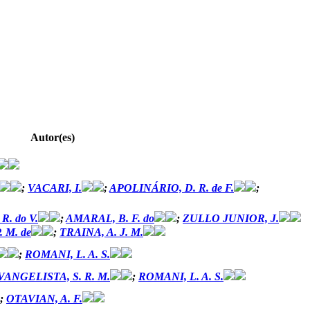
Autor(es)
;
VACARI, I.
;
APOLINÁRIO, D. R. de F.
;
. do V.
;
AMARAL, B. F. do
;
ZULLO JUNIOR, J.
. M. de
;
TRAINA, A. J. M.
;
ROMANI, L. A. S.
VANGELISTA, S. R. M.
;
ROMANI, L. A. S.
;
OTAVIAN, A. F.