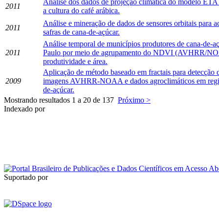
Análise dos dados de projeção climática do modelo ETA 
2011
a cultura do café arábica.
Análise e mineração de dados de sensores orbitais para
2011
safras de cana-de-açúcar.
Análise temporal de municípios produtores de cana-de-a
2011
Paulo por meio de agrupamento do NDVI (AVHRR/NO
produtividade e área.
Aplicação de método baseado em fractais para detecção d
2009
imagens AVHRR-NOAA e dados agroclimáticos em regiõ
de-açúcar.
Mostrando resultados 1 a 20 de 137
Próximo >
Indexado por
Suportado por