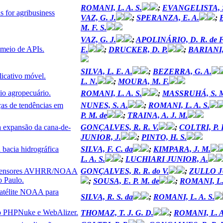
ROMANI, L. A. S.
;
EVANGELISTA, S
ns for agribusiness
VAZ, G. J.
;
SPERANZA, E. A.
;
M. F. S.
VAZ, G. J.
;
APOLINÁRIO, D. R. de F
 meio de APIs.
E.
;
DRUCKER, D. P.
;
BARIANI,
SILVA, L. E. A.
;
BEZERRA, G. A.
licativo móvel.
L. N.
;
MOURA, M. F.
io agropecuário.
ROMANI, L. A. S.
;
MASSRUHÁ, S. M.
ças de tendências em
NUNES, S. A.
;
ROMANI, L. A. S.
P. M. de
;
TRAINA, A. J. M.
 a expansão da cana-de-
GONÇALVES, R. R. V.
;
COLTRI, P. 
JUNIOR, J.
;
PINTO, H. S.
 bacia hidrográfica
SILVA, F. C. da
;
KIMPARA, J. M.
L. A. S.
;
LUCHIARI JUNIOR, A.
dos sensores AVHRR/NOAA
GONÇALVES, R. R. do V.
;
ZULLO J
o Paulo.
;
SOUSA, E. P. M. de
;
ROMANI, L. 
satélite NOAA para
SILVA, R. S. da
;
ROMANI, L. A. S.
 do PHPNuke e WebAlizer.
THOMAZ, T. J. G. D.
;
ROMANI, L. A