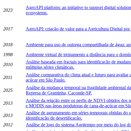
AgroAPI platform: an initiative to support digital solutio
2023
ecosystems.
2017
AgroAPI: criação de valor para a Agricultura Digital por
2018
Ambiente para uso de outorga compartilhada de água: ap
1998
Ambiente virtual de treinamento a distância para o domín
Análise baseada em fractais para identificação de mudan
2010
múltiplas séries climáticas.
Análise comparativa do clima atual e futuro para avaliar
2011
açúcar em São Paulo.
Análise da mudança temporal na fragilidade ambiental da
2025
Represa de Graminha, Caconde-SP.
Análise da relação entre os perfis de NDVI obtidos 
2013
e MODIS nas áreas produtoras de cana-de-açúcar em Sã
Análise de agrupamento em séries temporais obtidas do 
2013
identificação de desertificação.
2012
Análise de logs do sistema Agritempo por meio do log