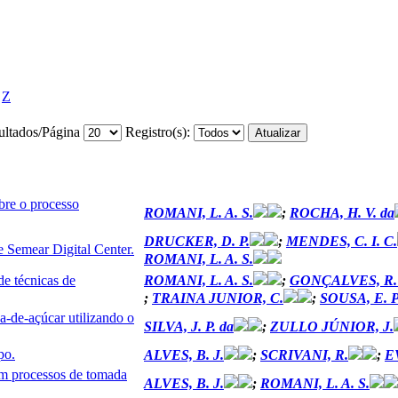
Z
ultados/Página
Registro(s):
bre o processo
ROMANI, L. A. S.
;
ROCHA, H. V. da
DRUCKER, D. P.
;
MENDES, C. I. C.
 Semear Digital Center.
ROMANI, L. A. S.
e técnicas de
ROMANI, L. A. S.
;
GONÇALVES, R. R
;
TRAINA JUNIOR, C.
;
SOUSA, E. P
a-de-açúcar utilizando o
SILVA, J. P. da
;
ZULLO JÚNIOR, J.
po.
ALVES, B. J.
;
SCRIVANI, R.
;
E
em processos de tomada
ALVES, B. J.
;
ROMANI, L. A. S.