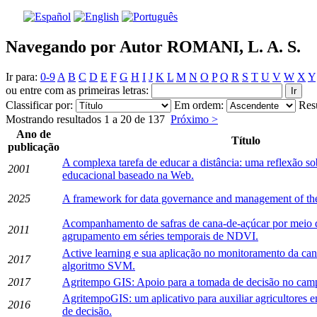
Navegando por Autor ROMANI, L. A. S.
Ir para:
0-9
A
B
C
D
E
F
G
H
I
J
K
L
M
N
O
P
Q
R
S
T
U
V
W
X
Y
ou entre com as primeiras letras:
Classificar por:
Em ordem:
Res
Mostrando resultados 1 a 20 de 137
Próximo >
Ano de
Título
publicação
A complexa tarefa de educar a distância: uma reflexão so
2001
educacional baseado na Web.
2025
A framework for data governance and management of the
Acompanhamento de safras de cana-de-açúcar por meio d
2011
agrupamento em séries temporais de NDVI.
Active learning e sua aplicação no monitoramento da can
2017
algoritmo SVM.
2017
Agritempo GIS: Apoio para a tomada de decisão no cam
AgritempoGIS: um aplicativo para auxiliar agricultores 
2016
de decisão.