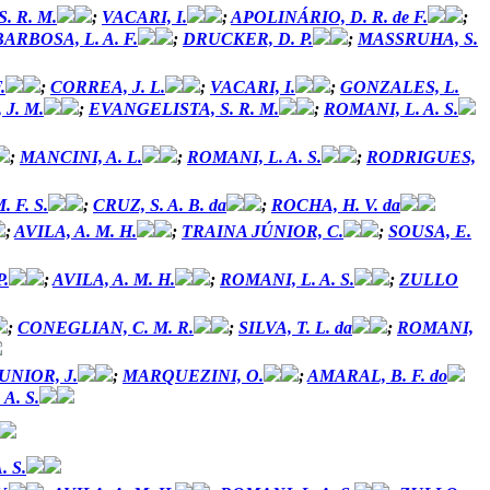
. R. M.
;
VACARI, I.
;
APOLINÁRIO, D. R. de F.
;
BARBOSA, L. A. F.
;
DRUCKER, D. P.
;
MASSRUHA, S.
.
;
CORREA, J. L.
;
VACARI, I.
;
GONZALES, L.
 J. M.
;
EVANGELISTA, S. R. M.
;
ROMANI, L. A. S.
;
MANCINI, A. L.
;
ROMANI, L. A. S.
;
RODRIGUES,
 F. S.
;
CRUZ, S. A. B. da
;
ROCHA, H. V. da
;
AVILA, A. M. H.
;
TRAINA JÚNIOR, C.
;
SOUSA, E.
P.
;
AVILA, A. M. H.
;
ROMANI, L. A. S.
;
ZULLO
;
CONEGLIAN, C. M. R.
;
SILVA, T. L. da
;
ROMANI,
UNIOR, J.
;
MARQUEZINI, O.
;
AMARAL, B. F. do
A. S.
. S.