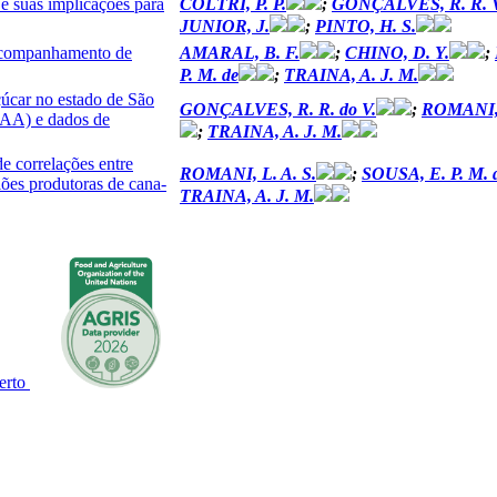
e suas implicações para
COLTRI, P. P.
;
GONÇALVES, R. R. V
JUNIOR, J.
;
PINTO, H. S.
 acompanhamento de
AMARAL, B. F.
;
CHINO, D. Y.
;
P. M. de
;
TRAINA, A. J. M.
çúcar no estado de São
GONÇALVES, R. R. do V.
;
ROMANI, 
AA) e dados de
;
TRAINA, A. J. M.
e correlações entre
ROMANI, L. A. S.
;
SOUSA, E. P. M. 
es produtoras de cana-
TRAINA, A. J. M.