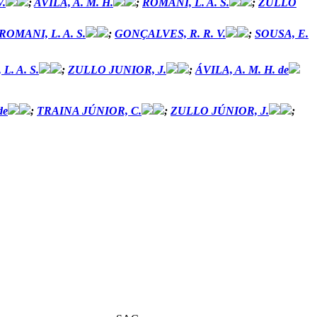
.
;
AVILA, A. M. H.
;
ROMANI, L. A. S.
;
ZULLO
ROMANI, L. A. S.
;
GONÇALVES, R. R. V.
;
SOUSA, E.
L. A. S.
;
ZULLO JUNIOR, J.
;
ÁVILA, A. M. H. de
de
;
TRAINA JÚNIOR, C.
;
ZULLO JÚNIOR, J.
;