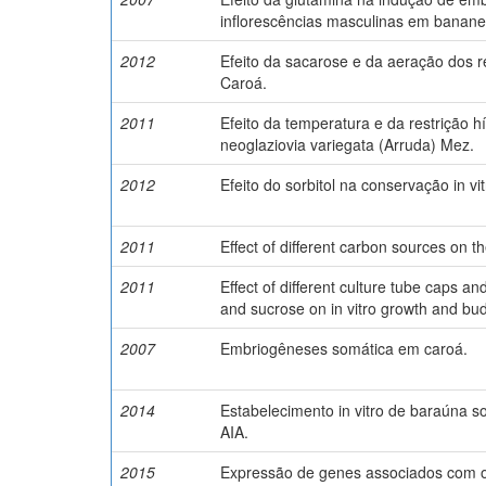
inflorescências masculinas em bananei
2012
Efeito da sacarose e da aeração dos re
Caroá.
2011
Efeito da temperatura e da restrição 
neoglaziovia variegata (Arruda) Mez.
2012
Efeito do sorbitol na conservação in v
2011
Effect of different carbon sources on th
2011
Effect of different culture tube caps a
and sucrose on in vitro growth and bud
2007
Embriogêneses somática em caroá.
2014
Estabelecimento in vitro de baraúna s
AIA.
2015
Expressão de genes associados com o