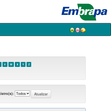
V
W
X
Y
Z
istro(s):