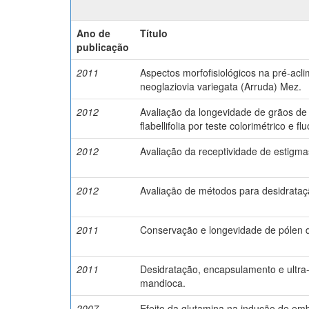
Ano de
Título
publicação
2011
Aspectos morfofisiológicos na pré-acli
neoglaziovia variegata (Arruda) Mez.
2012
Avaliação da longevidade de grãos de
flabellifolia por teste colorimétrico e fl
2012
Avaliação da receptividade de estigmas 
2012
Avaliação de métodos para desidrataç
2011
Conservação e longevidade de pólen 
2011
Desidratação, encapsulamento e ultr
mandioca.
2007
Efeito da glutamina na indução de emb