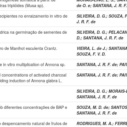
ras triplóides (Musa sp).
de O. e
;
SANTANA, J. R. F.
cipientes no enraizamento in vitro de
SILVEIRA, D. G.
;
SOUZA, F.
J. R. F. de
hídrica na germinação de sementes de
SILVEIRA, D. G.
;
PELACANI
D.
;
SANTANA, J. R. F. de
itro de Manihot esculenta Crantz.
VIEIRA, L. de J.
;
SANTANA, 
SOUZA, F. V. D.
e in vitro multiplication of Annona sp.
SANTANA, J. R. F. de
;
PAI
nd concentrations of activated charcoal
SANTANA, J. R. F. de
;
PAI
ding induction of Annona glabra L.
SILVEIRA, D. G.
;
MORAIS-L
SANTANA, J. R. F. de
ob diferentes concentrações de BAP e
SOUZA, M. D. de
;
SANTOS,
SANTANA, J. R. F. de
 despencamento natural de frutos de
RODRIGUES, M. A.
;
FERRE