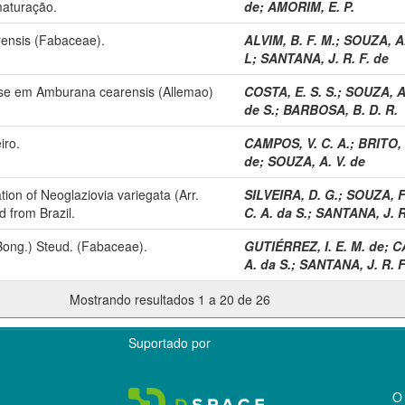
maturação.
de
;
AMORIM, E. P.
rensis (Fabaceae).
ALVIM, B. F. M.
;
SOUZA, A.
L
;
SANTANA, J. R. F. de
ese em Amburana cearensis (Allemao)
COSTA, E. S. S.
;
SOUZA, A.
de S.
;
BARBOSA, B. D. R.
iro.
CAMPOS, V. C. A.
;
BRITO, 
de
;
SOUZA, A. V. de
tion of Neoglaziovia variegata (Arr.
SILVEIRA, D. G.
;
SOUZA, F.
 from Brazil.
C. A. da S.
;
SANTANA, J. R
(Bong.) Steud. (Fabaceae).
GUTIÉRREZ, I. E. M. de
;
C
A. da S.
;
SANTANA, J. R. F
Mostrando resultados 1 a 20 de 26
Suportado por
O 