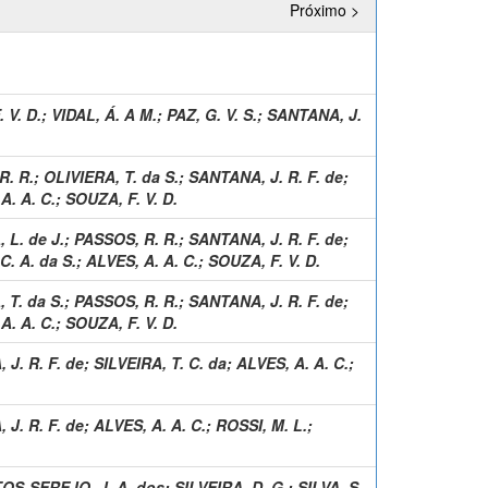
Próximo >
 V. D.
;
VIDAL, Á. A M.
;
PAZ, G. V. S.
;
SANTANA, J.
R. R.
;
OLIVIERA, T. da S.
;
SANTANA, J. R. F. de
;
A. A. C.
;
SOUZA, F. V. D.
, L. de J.
;
PASSOS, R. R.
;
SANTANA, J. R. F. de
;
C. A. da S.
;
ALVES, A. A. C.
;
SOUZA, F. V. D.
 T. da S.
;
PASSOS, R. R.
;
SANTANA, J. R. F. de
;
A. A. C.
;
SOUZA, F. V. D.
J. R. F. de
;
SILVEIRA, T. C. da
;
ALVES, A. A. C.
;
J. R. F. de
;
ALVES, A. A. C.
;
ROSSI, M. L.
;
OS-SEREJO, J. A. dos
;
SILVEIRA, D. G.
;
SILVA, S.