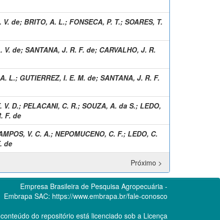
 V. de
;
BRITO, A. L.
;
FONSECA, P. T.
;
SOARES, T.
 V. de
;
SANTANA, J. R. F. de
;
CARVALHO, J. R.
A. L.
;
GUTIERREZ, I. E. M. de
;
SANTANA, J. R. F.
 V. D.
;
PELACANI, C. R.
;
SOUZA, A. da S.
;
LEDO,
. F. de
AMPOS, V. C. A.
;
NEPOMUCENO, C. F.
;
LEDO, C.
. de
Próximo >
Empresa Brasileira de Pesquisa Agropecuária -
Embrapa
SAC:
https://www.embrapa.br/fale-conosco
conteúdo do repositório está licenciado sob a Licença