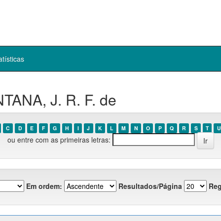
atísticas
TANA, J. R. F. de
C
D
E
F
G
H
I
J
K
L
M
N
O
P
Q
R
S
T
U
ou entre com as primeiras letras:
Em ordem:
Resultados/Página
Reg