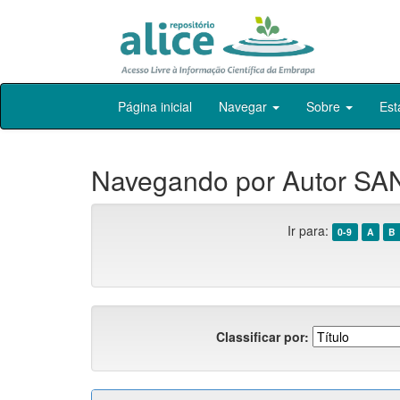
Skip
Página inicial
Navegar
Sobre
Est
navigation
Navegando por Autor SAN
Ir para:
0-9
A
B
Classificar por: