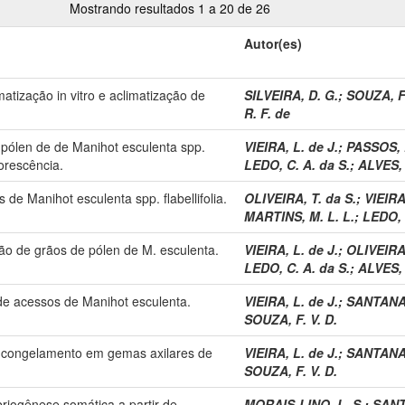
Mostrando resultados 1 a 20 de 26
Autor(es)
matização in vitro e aclimatização de
SILVEIRA, D. G.
;
SOUZA, F.
R. F. de
 pólen de de Manihot esculenta spp.
VIEIRA, L. de J.
;
PASSOS, 
uorescência.
LEDO, C. A. da S.
;
ALVES, 
de Manihot esculenta spp. flabellifolia.
OLIVEIRA, T. da S.
;
VIEIRA
MARTINS, M. L. L.
;
LEDO, 
ão de grãos de pólen de M. esculenta.
VIEIRA, L. de J.
;
OLIVEIRA,
LEDO, C. A. da S.
;
ALVES, 
de acessos de Manihot esculenta.
VIEIRA, L. de J.
;
SANTANA, 
SOUZA, F. V. D.
a-congelamento em gemas axilares de
VIEIRA, L. de J.
;
SANTANA, 
SOUZA, F. V. D.
riogênese somática a partir de
MORAIS-LINO, L. S.
;
SANT