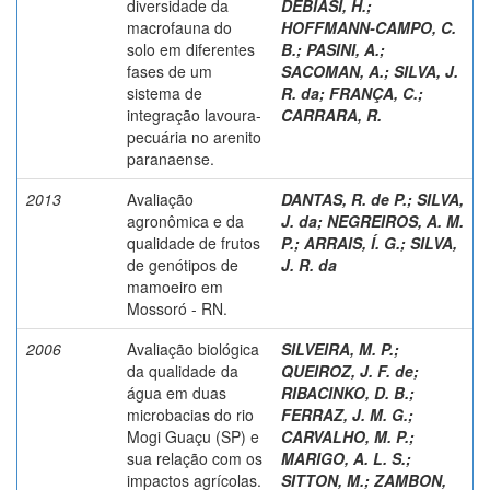
diversidade da
DEBIASI, H.
;
macrofauna do
HOFFMANN-CAMPO, C.
solo em diferentes
B.
;
PASINI, A.
;
fases de um
SACOMAN, A.
;
SILVA, J.
sistema de
R. da
;
FRANÇA, C.
;
integração lavoura-
CARRARA, R.
pecuária no arenito
paranaense.
2013
Avaliação
DANTAS, R. de P.
;
SILVA,
agronômica e da
J. da
;
NEGREIROS, A. M.
qualidade de frutos
P.
;
ARRAIS, Í. G.
;
SILVA,
de genótipos de
J. R. da
mamoeiro em
Mossoró - RN.
2006
Avaliação biológica
SILVEIRA, M. P.
;
da qualidade da
QUEIROZ, J. F. de
;
água em duas
RIBACINKO, D. B.
;
microbacias do rio
FERRAZ, J. M. G.
;
Mogi Guaçu (SP) e
CARVALHO, M. P.
;
sua relação com os
MARIGO, A. L. S.
;
impactos agrícolas.
SITTON, M.
;
ZAMBON,