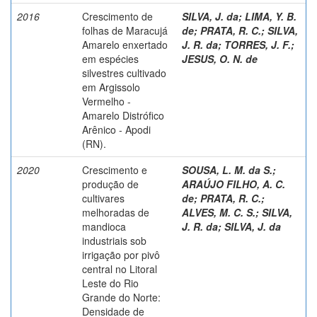
2016
Crescimento de
SILVA, J. da
;
LIMA, Y. B.
folhas de Maracujá
de
;
PRATA, R. C.
;
SILVA,
Amarelo enxertado
J. R. da
;
TORRES, J. F.
;
em espécies
JESUS, O. N. de
silvestres cultivado
em Argissolo
Vermelho -
Amarelo Distrófico
Arênico - Apodi
(RN).
2020
Crescimento e
SOUSA, L. M. da S.
;
produção de
ARAÚJO FILHO, A. C.
cultivares
de
;
PRATA, R. C.
;
melhoradas de
ALVES, M. C. S.
;
SILVA,
mandioca
J. R. da
;
SILVA, J. da
industriais sob
irrigação por pivô
central no Litoral
Leste do Rio
Grande do Norte:
Densidade de