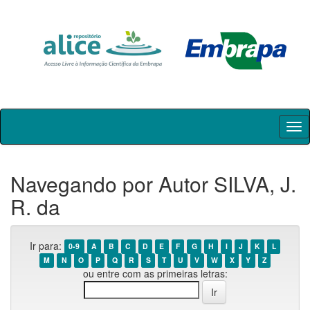
Skip
navigation
Navegando por Autor SILVA, J.
R. da
Ir para:
0-9
A
B
C
D
E
F
G
H
I
J
K
L
M
N
O
P
Q
R
S
T
U
V
W
X
Y
Z
ou entre com as primeiras letras: