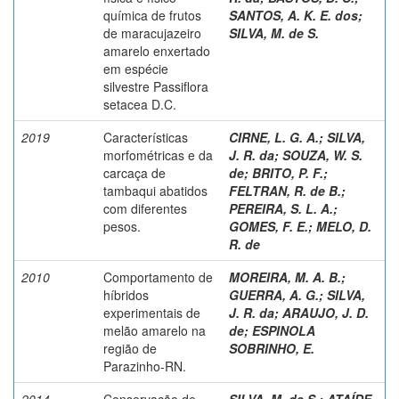
química de frutos
SANTOS, A. K. E. dos
;
de maracujazeiro
SILVA, M. de S.
amarelo enxertado
em espécie
silvestre Passiflora
setacea D.C.
2019
Características
CIRNE, L. G. A.
;
SILVA,
morfométricas e da
J. R. da
;
SOUZA, W. S.
carcaça de
de
;
BRITO, P. F.
;
tambaqui abatidos
FELTRAN, R. de B.
;
com diferentes
PEREIRA, S. L. A.
;
pesos.
GOMES, F. E.
;
MELO, D.
R. de
2010
Comportamento de
MOREIRA, M. A. B.
;
híbridos
GUERRA, A. G.
;
SILVA,
experimentais de
J. R. da
;
ARAUJO, J. D.
melão amarelo na
de
;
ESPINOLA
região de
SOBRINHO, E.
Parazinho-RN.
2014
Conservação de
SILVA, M. de S.
;
ATAÍDE,