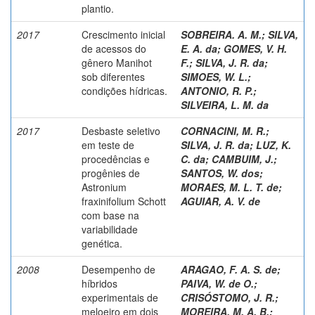
plantio.
2017
Crescimento inicial
SOBREIRA. A. M.
;
SILVA,
de acessos do
E. A. da
;
GOMES, V. H.
gênero Manihot
F.
;
SILVA, J. R. da
;
sob diferentes
SIMOES, W. L.
;
condições hídricas.
ANTONIO, R. P.
;
SILVEIRA, L. M. da
2017
Desbaste seletivo
CORNACINI, M. R.
;
em teste de
SILVA, J. R. da
;
LUZ, K.
procedências e
C. da
;
CAMBUIM, J.
;
progênies de
SANTOS, W. dos
;
Astronium
MORAES, M. L. T. de
;
fraxinifolium Schott
AGUIAR, A. V. de
com base na
variabilidade
genética.
2008
Desempenho de
ARAGAO, F. A. S. de
;
híbridos
PAIVA, W. de O.
;
experimentais de
CRISÓSTOMO, J. R.
;
meloeiro em dois
MOREIRA, M. A. B.
;