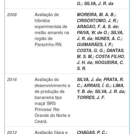
G.
;
SILVA, J. R. da
2008
Avaliação de
MOREIRA, M. A. B.
;
híbridos
CRISÓSTOMO, J. R.
;
experimentais de
ARAGAO, F. A. S. de
;
melão amarelo na
PAIVA, W. de O.
;
SILVA,
região de
J. R. da
;
NUNES, A. C.
;
Parazinho-RN.
GUIMARÃES, I. P.
;
COSTA, G. G.
;
DANTAS,
M. S. M.
;
COSTA FILHO,
J. H. da
;
NOGUEIRA, C.
S. R.
2016
Avaliação do
SILVA, J. da
;
PRATA, R.
desenvolvimento e
C.
;
ARRAIS, Í. G.
;
LIMA,
de produção de
Y. B. de
;
SILVA, J. R. da
;
bananeira tipo
TORRES, J. F.
maçã 'BRS
Princesa' Rio
Grande do Norte e
Ceará.
2012
Avaliação física e
CHAGAS, P. C.
;