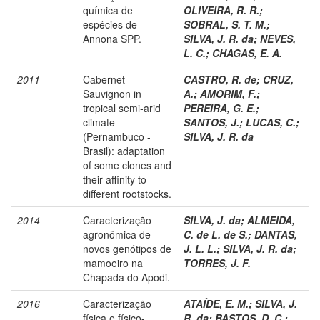
química de
OLIVEIRA, R. R.
;
espécies de
SOBRAL, S. T. M.
;
Annona SPP.
SILVA, J. R. da
;
NEVES,
L. C.
;
CHAGAS, E. A.
2011
Cabernet
CASTRO, R. de
;
CRUZ,
Sauvignon in
A.
;
AMORIM, F.
;
tropical semi-arid
PEREIRA, G. E.
;
climate
SANTOS, J.
;
LUCAS, C.
;
(Pernambuco -
SILVA, J. R. da
Brasil): adaptation
of some clones and
their affinity to
different rootstocks.
2014
Caracterização
SILVA, J. da
;
ALMEIDA,
agronômica de
C. de L. de S.
;
DANTAS,
novos genótipos de
J. L. L.
;
SILVA, J. R. da
;
mamoeiro na
TORRES, J. F.
Chapada do Apodi.
2016
Caracterização
ATAÍDE, E. M.
;
SILVA, J.
física e físico-
R. da
;
BASTOS, D. C.
;