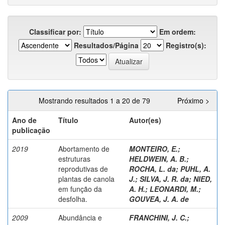
Classificar por:
Em ordem:
Resultados/Página
Registro(s):
Mostrando resultados 1 a 20 de 79
Próximo >
Ano de
Título
Autor(es)
publicação
2019
Abortamento de
MONTEIRO, E.
;
estruturas
HELDWEIN, A. B.
;
reprodutivas de
ROCHA, L. da
;
PUHL, A.
plantas de canola
J.
;
SILVA, J. R. da
;
NIED,
em função da
A. H.
;
LEONARDI, M.
;
desfolha.
GOUVEA, J. A. de
2009
Abundância e
FRANCHINI, J. C.
;