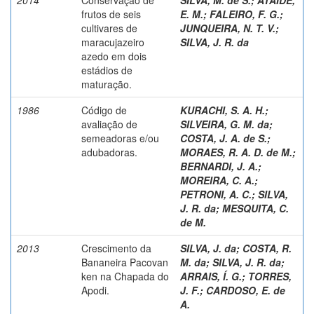
frutos de seis
E. M.
;
FALEIRO, F. G.
;
cultivares de
JUNQUEIRA, N. T. V.
;
maracujazeiro
SILVA, J. R. da
azedo em dois
estádios de
maturação.
1986
Código de
KURACHI, S. A. H.
;
avaliação de
SILVEIRA, G. M. da
;
semeadoras e/ou
COSTA, J. A. de S.
;
adubadoras.
MORAES, R. A. D. de M.
;
BERNARDI, J. A.
;
MOREIRA, C. A.
;
PETRONI, A. C.
;
SILVA,
J. R. da
;
MESQUITA, C.
de M.
2013
Crescimento da
SILVA, J. da
;
COSTA, R.
Bananeira Pacovan
M. da
;
SILVA, J. R. da
;
ken na Chapada do
ARRAIS, Í. G.
;
TORRES,
Apodi.
J. F.
;
CARDOSO, E. de
A.