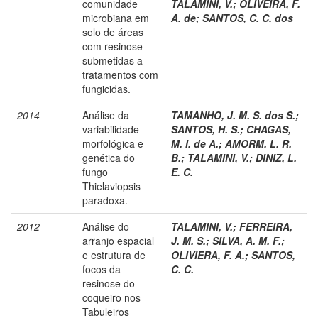
comunidade
TALAMINI, V.
;
OLIVEIRA, F.
microbiana em
A. de
;
SANTOS, C. C. dos
solo de áreas
com resinose
submetidas a
tratamentos com
fungicidas.
2014
Análise da
TAMANHO, J. M. S. dos S.
;
variabilidade
SANTOS, H. S.
;
CHAGAS,
morfológica e
M. I. de A.
;
AMORM. L. R.
genética do
B.
;
TALAMINI, V.
;
DINIZ, L.
fungo
E. C.
Thielaviopsis
paradoxa.
2012
Análise do
TALAMINI, V.
;
FERREIRA,
arranjo espacial
J. M. S.
;
SILVA, A. M. F.
;
e estrutura de
OLIVIERA, F. A.
;
SANTOS,
focos da
C. C.
resinose do
coqueiro nos
Tabuleiros