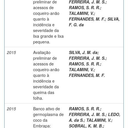
preliminar de
FERREIRA, J. M. S.
;
acessos de
RAMOS, S. R. R.
;
coqueiro-anão
TALAMINI, V.
;
quanto à
FERNANDES, M. F.
;
SILVA,
incidência e
F. G. da
severidade da
lixa grande e lixa
pequena.
2015
Avaliação
SILVA, J. M. da
;
preliminar de
FERREIRA, J. M. S.
;
acessos de
RAMOS, S. R. R.
;
coqueiro-anão
TALAMINI, V.
;
quanto à
FERNANDES, M. F.
incidência e
severidade da
queima das
folha.
2015
Banco ativo de
RAMOS, S. R. R.
;
germoplasma de
FERREIRA, J. M. S.
;
LEDO,
coco da
A. da S.
;
TALAMINI, V.
;
Embrapa:
SOBRAL, K. M. B.
;