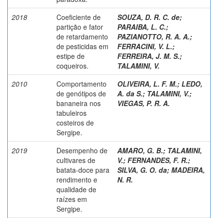
2018
Coeficiente de
SOUZA, D. R. C. de
;
partição e fator
PARAIBA, L. C.
;
de retardamento
PAZIANOTTO, R. A. A.
;
de pesticidas em
FERRACINI, V. L.
;
estipe de
FERREIRA, J. M. S.
;
coqueiros.
TALAMINI, V.
2010
Comportamento
OLIVEIRA, L. F. M.
;
LEDO,
de genótipos de
A. da S.
;
TALAMINI, V.
;
bananeira nos
VIEGAS, P. R. A.
tabuleiros
costeiros de
Sergipe.
2019
Desempenho de
AMARO, G. B.
;
TALAMINI,
cultivares de
V.
;
FERNANDES, F. R.
;
batata-doce para
SILVA, G. O. da
;
MADEIRA,
rendimento e
N. R.
qualidade de
raízes em
Sergipe.