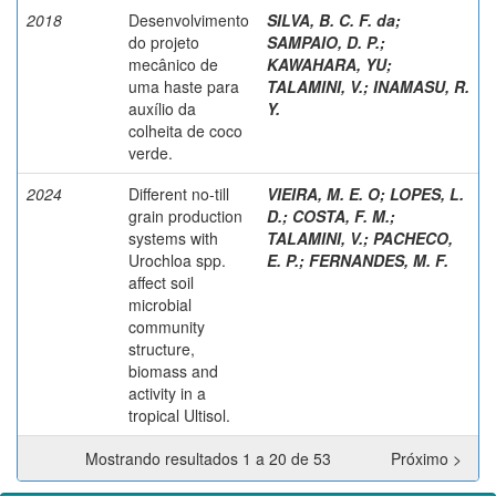
2018
Desenvolvimento
SILVA, B. C. F. da
;
do projeto
SAMPAIO, D. P.
;
mecânico de
KAWAHARA, YU
;
uma haste para
TALAMINI, V.
;
INAMASU, R.
auxílio da
Y.
colheita de coco
verde.
2024
Different no-till
VIEIRA, M. E. O
;
LOPES, L.
grain production
D.
;
COSTA, F. M.
;
systems with
TALAMINI, V.
;
PACHECO,
Urochloa spp.
E. P.
;
FERNANDES, M. F.
affect soil
microbial
community
structure,
biomass and
activity in a
tropical Ultisol.
Mostrando resultados 1 a 20 de 53
Próximo >