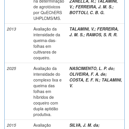
na determinação
ZANELLA, R.
;
TALAMINI,
de agrotóxicos
V.
;
FERREIRA, J. M. S.
;
por QuEChERS
BOTTOLI, C. B. G.
UHPLCMS/MS.
2013
Avaliação da
TALAMINI, V.
;
FERREIRA,
intensidade da
J. M. S.
;
RAMOS, S. R. R.
queima-das-
folhas em
cultivares de
coqueiro.
2025
Avaliação da
NASCIMENTO, L. P. do
;
intensidade do
OLIVEIRA, F. A. de
;
complexo lixa e
COSTA, E. F. N.
;
TALAMINI,
queima das
V.
folhas em
híbridos de
coqueiro com
dupla aptidão
produtiva.
2015
Avaliação
SILVA, J. M. da
;