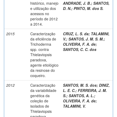
histórico, manejo
ANDRADE, J. B.
;
SANTOS,
e utilização dos
D. N.
;
PINTO, M. dos S.
acessos no
período de 2012
a 2014.
2015
Caracterização
CRUZ, L. S. da
;
TALAMINI,
da eficiência de
V.
;
SANTOS, J. M. S. M.
;
Trichoderma
OLIVEIRA, F. A. de
;
spp. contra
SANTOS, C. C. dos
Thielaviopsis
paradoxa,
agente etiológico
da resinose do
coqueiro.
2012
Caracterização
SANTOS, M. S. dos
;
DINIZ,
da variabilidade
L. E. C.
;
FERREIRA, J. M.
genética da
S.
;
SANTOS, A. L.
;
coleção de
OLIVEIRA, F. A. de
;
isolados de
TALAMINI, V.
Thielaviopsis
paradoxa.