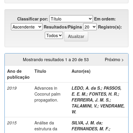
Classificar por:
Em ordem:
Resultados/Página
Registro(s):
Mostrando resultados 1 a 20 de 53
Próximo >
Ano de
Título
Autor(es)
publicação
2019
Advances in
LEDO, A. da S.
;
PASSOS,
Coconut palm
E. E. M.
;
FONTES, H. R.
;
propagation.
FERREIRA, J. M. S.
;
TALAMINI, V.
;
VENDRAME,
W.
2015
Análise da
SILVA, J. M. da
;
estrutura da
FERNANDES, M. F.
;