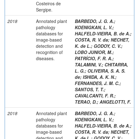
Costeiros de
Sergipe.
2018
Annotated plant
BARBEDO, J. G. A.
;
pathology
KOENIGKAN, L. V.
;
databases for
HALFELD-VIEIRA, B. de A.
;
image-based
COSTA, R. V. da
;
NECHET,
detection and
K. de L.
;
GODOY, C. V.
;
recognition of
LOBO JUNIOR, M.
;
diseases.
PATRÍCIO, F. R. A.
;
TALAMINI, V.
;
CHITARRA,
L. G.
;
OLIVEIRA, S. A. S.
de
;
ISHIDA, A. K. N.
;
FERNANDES, J. M. C.
;
SANTOS, T. T.
;
CAVALCANTI, F. R.
;
TERAO, D.
;
ANGELOTTI, F.
2018
Annotated plant
BARBEDO, J. G. A.
;
pathology
KOENIGKAN, L. V.
;
databases for
HALFELD-VIEIRA, B. de A.
;
image-based
COSTA, R. V. da
;
NECHET,
detection and
K. de L.
;
GODOY, C. V.
;