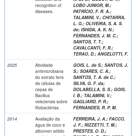
recognition of
LOBO JUNIOR, M.
;
diseases.
PATRÍCIO, F. R. A.
;
TALAMINI, V.
;
CHITARRA,
L. G.
;
OLIVEIRA, S. A. S.
de
;
ISHIDA, A. K. N.
;
FERNANDES, J. M. C.
;
SANTOS, T. T.
;
CAVALCANTI, F. R.
;
TERAO, D.
;
ANGELOTTI, F.
2025
Atividade
GOIS, L. de S.
;
SANTOS, J.
antimicrobiana
S.
;
SOARES, C. A.
;
do extrato livre
SANTOS, T. A. de C.
;
de células de
SILVA, G. F. da
;
cepas de
DOLABELLA, S. S.
;
GOIS,
Bacillus
I. B.
;
TALAMINI, V.
;
velezensis sobre
GAGLIARD, P. R.
;
fitobactérias.
FERNANDES, R. P. M.
2014
Avaliação da
FERREIRA, J. A.
;
FACCO,
água de coco e
J. F.
;
RIZZETTI, T. M.
;
albúmen sólido
PRESTES, O. D.
;