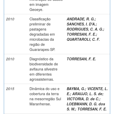
em imagem
Geoeye.
2010
Classificação
ANDRADE, R. G.
;
preliminar de
SANCHES, I. D'A.
;
pastagens
RODRIGUES, C. A. G.
;
degradadas em
TORRESAN, F. E.
;
microbacias da
QUARTAROLI, C. F.
região de
Guararapes-SP.
2010
Diagnóstico da
TORRESAN, F. E.
biodiversidade de
avifauna silvestre
em diferentes
agrossistemas.
2015
Dinâmica do uso e
BAYMA, G.
;
VICENTE, L.
cobertura da terra
E.
;
ARAUJO, L. S. de
;
na mesorregião Sul
VICTORIA, D. de C.
;
Maranhense.
LOEBMANN, D. G. dos
S. W.
;
TORRESAN, F. E.