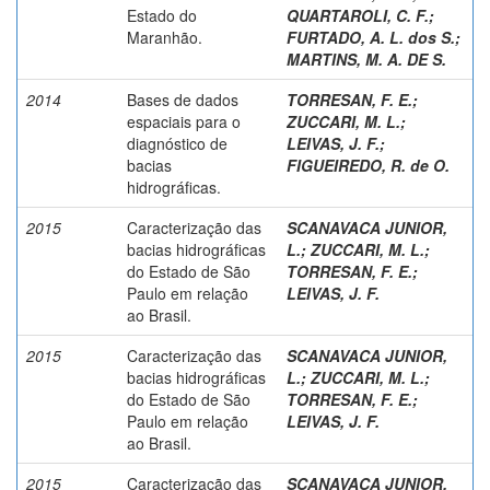
Estado do
QUARTAROLI, C. F.
;
Maranhão.
FURTADO, A. L. dos S.
;
MARTINS, M. A. DE S.
2014
Bases de dados
TORRESAN, F. E.
;
espaciais para o
ZUCCARI, M. L.
;
diagnóstico de
LEIVAS, J. F.
;
bacias
FIGUEIREDO, R. de O.
hidrográficas.
2015
Caracterização das
SCANAVACA JUNIOR,
bacias hidrográficas
L.
;
ZUCCARI, M. L.
;
do Estado de São
TORRESAN, F. E.
;
Paulo em relação
LEIVAS, J. F.
ao Brasil.
2015
Caracterização das
SCANAVACA JUNIOR,
bacias hidrográficas
L.
;
ZUCCARI, M. L.
;
do Estado de São
TORRESAN, F. E.
;
Paulo em relação
LEIVAS, J. F.
ao Brasil.
2015
Caracterização das
SCANAVACA JUNIOR,