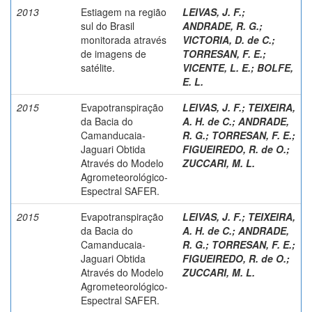
2013
Estiagem na região
LEIVAS, J. F.
;
sul do Brasil
ANDRADE, R. G.
;
monitorada através
VICTORIA, D. de C.
;
de imagens de
TORRESAN, F. E.
;
satélite.
VICENTE, L. E.
;
BOLFE,
E. L.
2015
Evapotranspiração
LEIVAS, J. F.
;
TEIXEIRA,
da Bacia do
A. H. de C.
;
ANDRADE,
Camanducaia-
R. G.
;
TORRESAN, F. E.
;
Jaguari Obtida
FIGUEIREDO, R. de O.
;
Através do Modelo
ZUCCARI, M. L.
Agrometeorológico-
Espectral SAFER.
2015
Evapotranspiração
LEIVAS, J. F.
;
TEIXEIRA,
da Bacia do
A. H. de C.
;
ANDRADE,
Camanducaia-
R. G.
;
TORRESAN, F. E.
;
Jaguari Obtida
FIGUEIREDO, R. de O.
;
Através do Modelo
ZUCCARI, M. L.
Agrometeorológico-
Espectral SAFER.