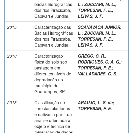
bacias hidrográficas
L.
;
ZUCCARI, M. L.
;
dos rios Piracicaba,
TORRESAN, F. E.
;
Capivari e Jundiaí.
LEIVAS, J. F.
2015
Caracterização das
SCANAVACA JUNIOR,
Bacias Hidrográficas
L.
;
ZUCCARI, M. L.
;
dos rios Piracicaba,
TORRESAN, F. E.
;
Capivari e Jundiaí.
LEIVAS, J. F.
2010
Caracterização
GREGO, C. R.
;
física do solo sob
RODRIGUES, C. A. G.
;
pastagem em
TORRESAN, F. E.
;
diferentes níveis de
VALLADARES, G. S.
degradação no
município de
Guararapes, SP.
2013
Classificação de
ARAUJO, L. S. de
;
florestas plantadas
TORRESAN, F. E.
e nativas a partir da
análise orientada a
objeto e técnica de
mineração de dados