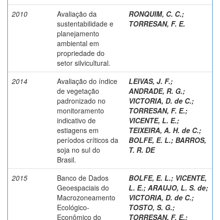
2010
Avaliação da
RONQUIM, C. C.
;
sustentabilidade e
TORRESAN, F. E.
planejamento
ambiental em
propriedade do
setor silvicultural.
2014
Avaliação do índice
LEIVAS, J. F.
;
de vegetação
ANDRADE, R. G.
;
padronizado no
VICTORIA, D. de C.
;
monitoramento
TORRESAN, F. E.
;
indicativo de
VICENTE, L. E.
;
estiagens em
TEIXEIRA, A. H. de C.
;
períodos críticos da
BOLFE, E. L.
;
BARROS,
soja no sul do
T. R. DE
Brasil.
2015
Banco de Dados
BOLFE, E. L.
;
VICENTE,
Geoespaciais do
L. E.
;
ARAUJO, L. S. de
;
Macrozoneamento
VICTORIA, D. de C.
;
Ecológico-
TOSTO, S. G.
;
Econômico do
TORRESAN, F. E.
;