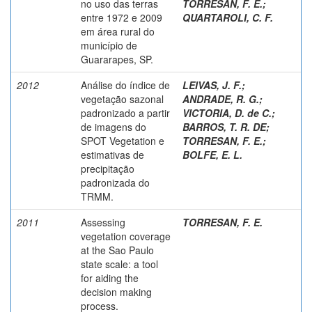
no uso das terras
TORRESAN, F. E.
;
entre 1972 e 2009
QUARTAROLI, C. F.
em área rural do
município de
Guararapes, SP.
2012
Análise do índice de
LEIVAS, J. F.
;
vegetação sazonal
ANDRADE, R. G.
;
padronizado a partir
VICTORIA, D. de C.
;
de imagens do
BARROS, T. R. DE
;
SPOT Vegetation e
TORRESAN, F. E.
;
estimativas de
BOLFE, E. L.
precipitação
padronizada do
TRMM.
2011
Assessing
TORRESAN, F. E.
vegetation coverage
at the Sao Paulo
state scale: a tool
for aiding the
decision making
process.