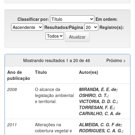
Classificar por:
Em ordem:
Resultados/Página
Registro(s):
Mostrando resultados 1 a 20 de 46
Próximo >
Ano de
Título
Autor(es)
publicação
2008
O alcance da
MIRANDA, E. E. de
;
legislação ambiental
OSHIRO, O. T.
;
e territorial.
VICTORIA, D. D. C.
;
TORRESAN, F. E.
;
CARVALHO, C. A. de
2011
Alterações na
ALMEIDA, C. G. F de
;
cobertura vegetal e
RODRIGUES, C. A. G.
;